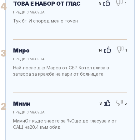
ТОВА Е НАБОР ОТ ГЛАС
4
9
4
ПРЕДИ 3 МЕСЕЦА
Тук бг. И според мен е точен
Миро
3
14
1
ПРЕДИ 3 МЕСЕЦА
Най-после д-р Марев от СБР Котел влиза в
затвора за кражба на пари от болницата
Мими
2
8
5
ПРЕДИ 3 МЕСЕЦА
МимиОт къде знаете за %Още де гласува и от
САЩ на20.4 към обяд