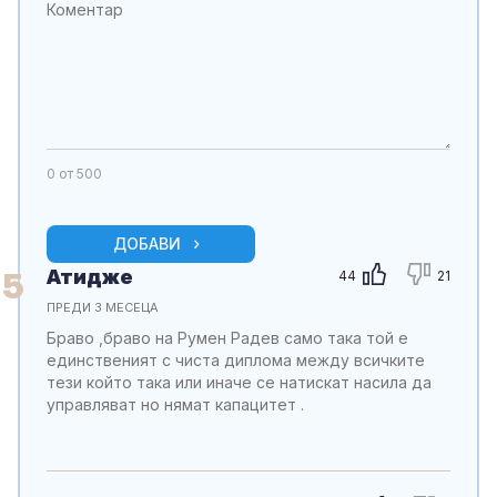
0
от 500
ДОБАВИ
Атидже
5
44
21
ПРЕДИ 3 МЕСЕЦА
Браво ,браво на Румен Радев само така той е
единственият с чиста диплома между всичките
тези който така или иначе се натискат насила да
управляват но нямат капацитет .