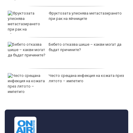
Фруктозата улеснява метастазирането
при рак на яйчниците
Бебето отказва шише – какви могат да
бъдат причините?
Често срещана инфекция на кожата през
лятото – импетиго