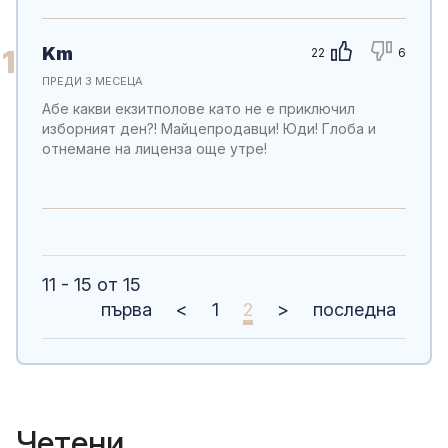
Km
1
22
6
ПРЕДИ 3 МЕСЕЦА
Абе какви екзитполове като не е приключил
изборният ден?! Майцепродавци! Юди! Глоба и
отнемане на лиценза още утре!
11 - 15 от 15
първа
<
1
2
>
последна
Четени