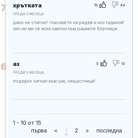
хрътката
7
15
44
ПРЕДИ 3 МЕСЕЦА
дано не стигнат гласовете на радев и костадинов!
хич не ми се иска наклон към рашките блатници.
аз
6
5
14
ПРЕДИ 3 МЕСЕЦА
подадох сигнал към цик, нещастници!
1 - 10 от 15
първа
<
1
2
>
последна