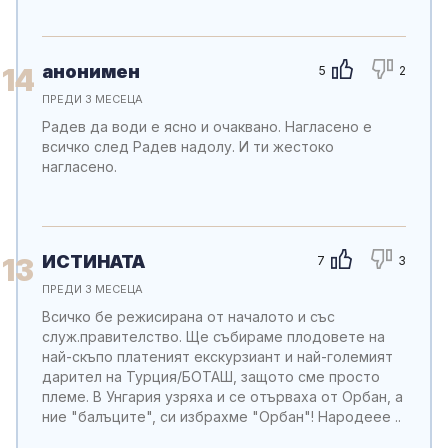
анонимен
14
5
2
ПРЕДИ 3 МЕСЕЦА
Радев да води е ясно и очаквано. Нагласено е
всичко след Радев надолу. И ти жестоко
нагласено.
ИСТИНАТА
13
7
3
ПРЕДИ 3 МЕСЕЦА
Всичко бе режисирана от началото и със
служ.правителство. Ще събираме плодовете на
най-скъпо платеният екскурзиант и най-големият
дарител на Турция/БОТАШ, защото сме просто
племе. В Унгария узряха и се отърваха от Орбан, а
ние "балъците", си избрахме "Орбан"! Народеее ..