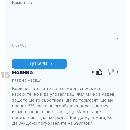
0
от 500
ДОБАВИ
Нелина
15
0
3
ПРЕДИ 3 МЕСЕЦА
Борисов го каза то не е само да спечелиш
изборите, но и да упраеляваш. Жал ми е за Радев,
защото ще го съботират, ще го тормозят, ще му
пречат ***, които ни ограбиваха досега, ще му
извиват ръцете, ще лъжат, ще Мажат и ще
продължават да ни крадат. Бог да му помага, Бог
да унищожи погубителите на България.