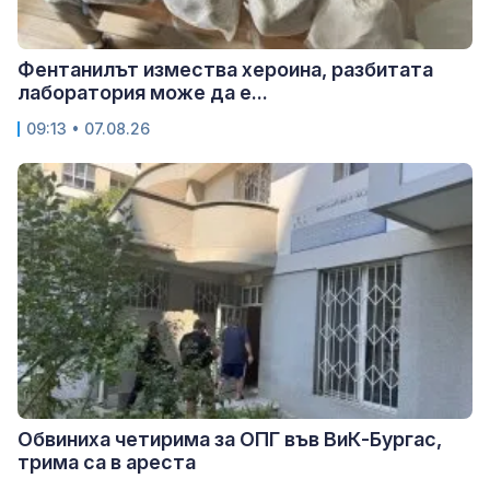
Фентанилът измества хероина, разбитата
лаборатория може да е...
09:13 • 07.08.26
Обвиниха четирима за ОПГ във ВиК-Бургас,
трима са в ареста