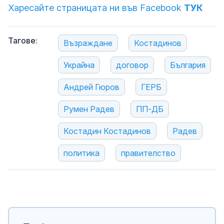
Харесайте страницата ни във Facebook
ТУК
Тагове:
Възраждане
Костадинов
Украйна
договор
България
Андрей Гюров
ГЕРБ
Румен Радев
ПП-ДБ
Костадин Костадинов
Радев
политика
правителство