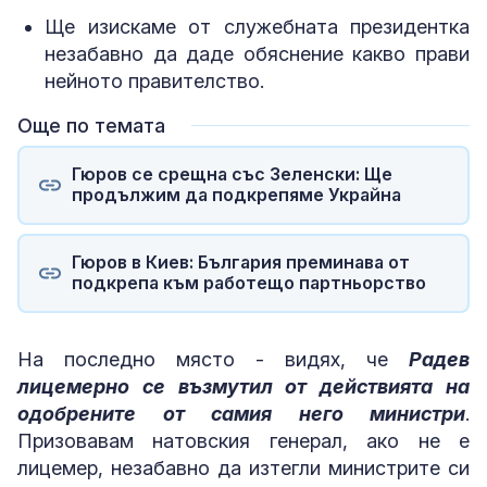
Ще изискаме от служебната президентка
незабавно да даде обяснение какво прави
нейното правителство.
Още по темата
Гюров се срещна със Зеленски: Ще
продължим да подкрепяме Украйна
Гюров в Киев: България преминава от
подкрепа към работещо партньорство
На последно място - видях, че
Радев
лицемерно се възмутил от действията на
одобрените от самия него министри
.
Призовавам натовския генерал, ако не е
лицемер, незабавно да изтегли министрите си