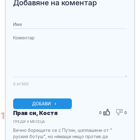
Добавяне на коментар
0
от 500
ДОБАВИ
Прав си, Костя
1
0
0
ПРЕДИ 4 МЕСЕЦА
Вечно борещите се с Путин, шзплашени от "
руския ботуш", но нямащи нищо против да