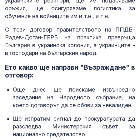
украинските реактори, ще им подаряваме
оръжия, ще осигуряваме логистика за
обучение на войниците им и т.н., и т.н.
С този договор правителството на ППДБ-
Радев-Доган-ГЕРБ на практика превръща
България в украинска колония, а украинците -
в господари на българския народ.
Ето какво ще направи "Възраждане" в
отговор:
Още днес ще поискаме извънредно
заседание на Народното събрание, на
което договорът да се обяви за невалиден.
Ще изпратим сигнал до прокуратурата да
разследва Министерския съвет за
национално предателство.