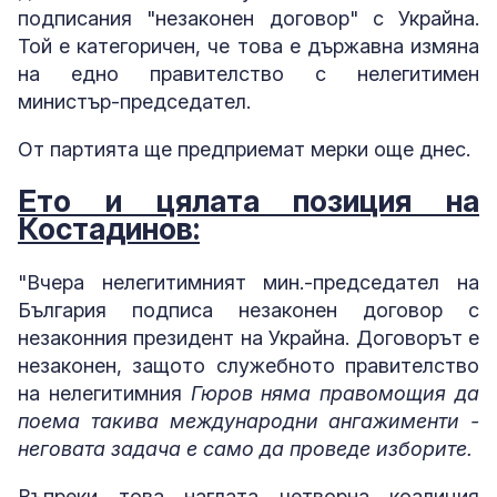
подписания "незаконен договор" с Украйна.
Той е категоричен, че това е държавна измяна
на едно правителство с нелегитимен
министър-председател.
От партията ще предприемат мерки още днес.
Ето и цялата позиция на
Костадинов:
"Вчера нелегитимният мин.-председател на
България подписа незаконен договор с
незаконния президент на Украйна. Договорът е
незаконен, защото служебното правителство
на нелегитимния
Гюров няма правомощия да
поема такива международни ангажименти -
неговата задача е само да проведе изборите.
Въпреки това наглата четворна коалиция