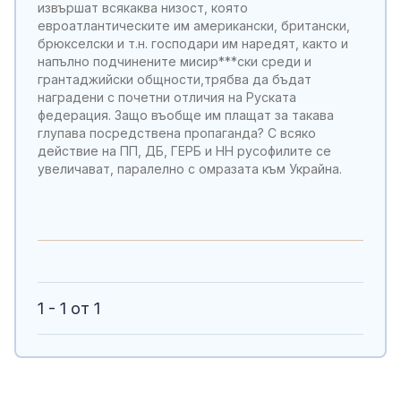
извършат всякаква низост, която
евроатлантическите им американски, британски,
брюкселски и т.н. господари им наредят, както и
напълно подчинените мисир***ски среди и
грантаджийски общности,трябва да бъдат
наградени с почетни отличия на Руската
федерация. Защо въобще им плащат за такава
глупава посредствена пропаганда? С всяко
действие на ПП, ДБ, ГЕРБ и НН русофилите се
увеличават, паралелно с омразата към Украйна.
1 - 1 от 1