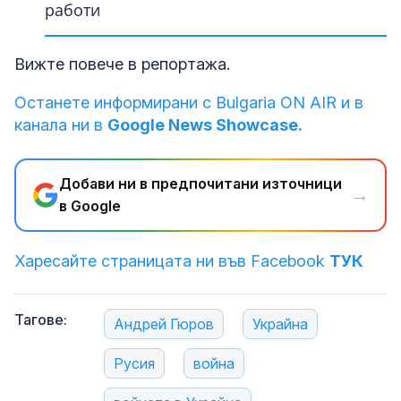
работи
работи
работи
работи
работи
работи
работи
работи
работи
работи
работи
работи
работи
работи
Вижте повече в репортажа.
Останете информирани с Bulgaria ON AIR и в
канала ни в
Google News Showcase.
Добави ни в предпочитани източници
→
в Google
Харесайте страницата ни във Facebook
ТУК
Тагове:
Андрей Гюров
Украйна
Русия
война