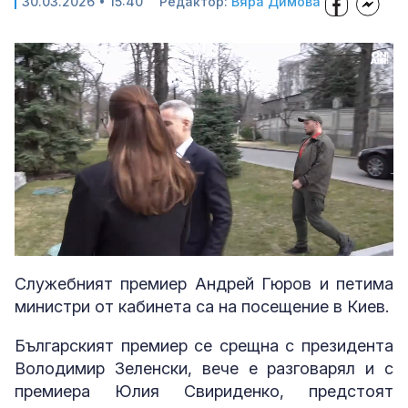
30.03.2026 • 15:40
Редактор:
Вяра Димова
Loaded
:
Unmute
75.59%
Служебният премиер Андрей Гюров и петима
министри от кабинета са на посещение в Киев.
Българският премиер се срещна с президента
Володимир Зеленски, вече е разговарял и с
премиера Юлия Свириденко, предстоят