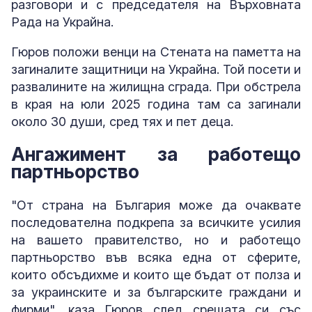
разговори и с председателя на Върховната
Рада на Украйна.
Гюров положи венци на Стената на паметта на
загиналите защитници на Украйна. Той посети и
развалините на жилищна сграда. При обстрела
в края на юли 2025 година там са загинали
около 30 души, сред тях и пет деца.
Ангажимент за работещо
партньорство
"От страна на България може да очаквате
последователна подкрепа за всичките усилия
на вашето правителство, но и работещо
партньорство във всяка една от сферите,
които обсъдихме и които ще бъдат от полза и
за украинските и за българските граждани и
фирми", каза Гюров след срещата си със