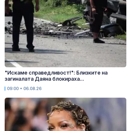
"Искаме справедливост!": Близките на
загиналата Даяна блокираха...
09:00 • 06.08.26