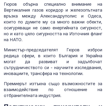
Гюров обърна специално внимание на
Вертикалния газов коридор и железопътната
връзка между Александруполис и Одеса,
които по думите му са много важни обекти,
осигуряващи не само енергийната сигурност,
но и като цяло сигурността на Източния фланг
на НАТО.
Министър-председателят Гюров изброи
редица сфери, в които България и Украйна
могат да развиват и задълбочат
сътрудничеството си - научните изследвания,
иновациите, трансфера на технологии.
Премиерът изтъкна също възможностите за
взаимодействие по отношение на
отбранителната индустрия.