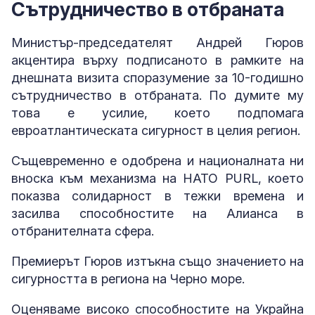
Сътрудничество в отбраната
Министър-председателят Андрей Гюров
акцентира върху подписаното в рамките на
днешната визита споразумение за 10-годишно
сътрудничество в отбраната. По думите му
това е усилие, което подпомага
евроатлантическата сигурност в целия регион.
Същевременно е одобрена и националната ни
вноска към механизма на НАТО PURL, което
показва солидарност в тежки времена и
засилва способностите на Алианса в
отбранителната сфера.
Премиерът Гюров изтъкна също значението на
сигурността в региона на Черно море.
Оценяваме високо способностите на Украйна