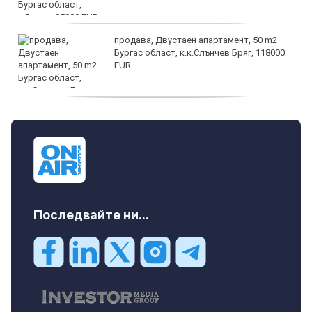
продава, Двустаен апартамент, 50 m2
Бургас област, к.к.Слънчев Бряг, 118000
EUR
продава, Двустаен апартамент, 59 m2
Бургас област, гр.Несебър, 98000 EUR
Последвайте ни...