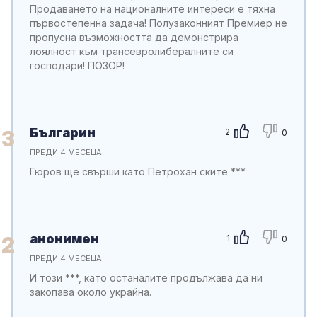
Продаването на националните интереси е тяхна
първостепенна задача! Полузаконният Премиер не
пропусна възможността да демонстрира
лоялност към трансевролибералните си
господари! ПОЗОР!
Българин
3
2
0
ПРЕДИ 4 МЕСЕЦА
Гюров ще свърши като Петрохан ските ***
анонимен
2
1
0
ПРЕДИ 4 МЕСЕЦА
И този ***, като останалите продължава да ни
закопава около украйна.