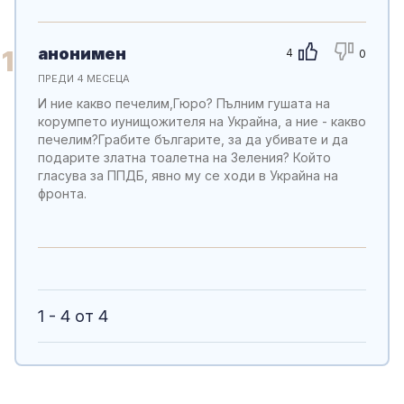
анонимен
1
4
0
ПРЕДИ 4 МЕСЕЦА
И ние какво печелим,Гюро? Пълним гушата на
корумпето иунищожителя на Украйна, а ние - какво
печелим?Грабите българите, за да убивате и да
подарите златна тоалетна на Зеления? Който
гласува за ППДБ, явно му се ходи в Украйна на
фронта.
1 - 4 от 4