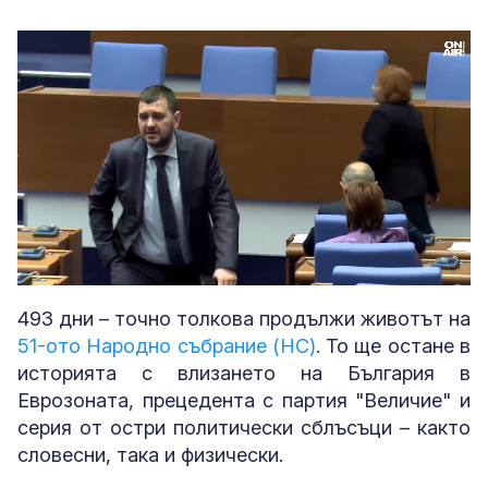
Loaded
:
Unmute
28.19%
493 дни – точно толкова продължи животът на
51-ото Народно събрание (НС)
. То ще остане в
историята с влизането на България в
Eврозоната, прецедента с партия "Величие" и
серия от остри политически сблъсъци – както
словесни, така и физически.