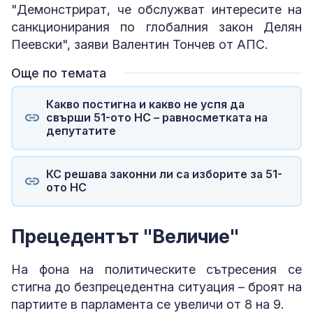
"Демонстрират, че обслужват интересите на
санкционирания по глобалния закон Делян
Пеевски", заяви Валентин Тончев от АПС.
Още по темата
Какво постигна и какво не успя да
свърши 51-ото НС – равносметката на
депутатите
КС решава законни ли са изборите за 51-
ото НС
Прецедентът "Величие"
На фона на политическите сътресения се
стигна до безпрецедентна ситуация – броят на
партиите в парламента се увеличи от 8 на 9.