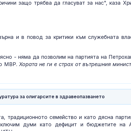
ричини защо трябва да гласуват за нас", каза Хр
върна и в повод за критики към служебната вла
 ясно - няма да позволим на партията на Петроха
но МВР.
Хората не ги е страх от вътрешния минис
уратура за олигарсите в здравеопазването
а, традиционното семейство и като дясна парти
изключим думи като дефицит и бюджетите на 