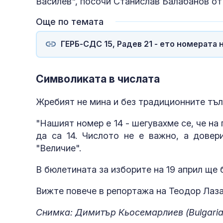
Василев", посочи Станислав Балабанов от
Още по темата
ГЕРБ-СДС 15, Радев 21 - ето номерата 
Символиката в числата
Жребият не мина и без традиционните тъл
"Нашият номер е 14 - шегувахме се, че на
да са 14. Числото не е важно, а довер
"Величие".
В бюлетината за изборите на 19 април ще 
Вижте повече в репортажа на Теодор Лаза
Снимка: Димитър Кьосемарлиев (Bulgaria