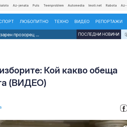
ialoto
Az-jenata
Puls
Teenproblem
Automedia
Imoti.net
Rabota
Az-
СПОРТ
ЛЮБОПИТНО
ТЕХНО
ВИДЕО
РЕПОРТАЖИ
арен прозорец ...
ПОСЛЕДНИ НОВИНИ
6
 изборите: Кой какво обеща
та (ВИДЕО)
а