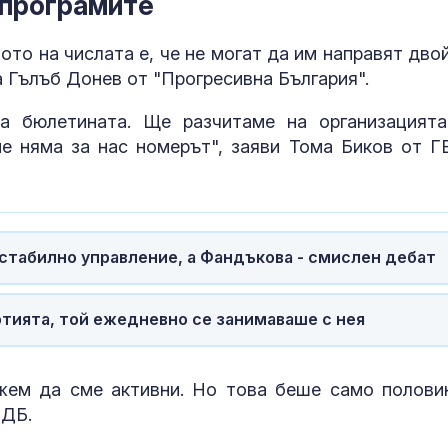
 програмите
Рекорд на остров
Как да избер
Майорка: 33 градуса
протеинов ше
ото на числата е, че не могат да им направят двой
на морската вода
какво трябва
внимаваме?
а Гълъб Донев от "Прогресивна България".
а бюлетината. Ще разчитаме на организацията
Пуснаха движението
Психология з
по магистрала
родители: Ре
ие няма за нас номерът", заяви Тома Биков от Г
"Тракия" и в двете
чувството за
посоки
предвидимос
а стабилно управление, а Фандъкова - смислен дебат
ртията, той ежедневно се занимаваше с нея
жем да сме активни. Но това беше само полови
-ДБ.