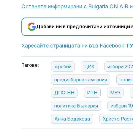
Останете информирани с Bulgaria ON AIR и
Добави ни в предпочитани източници в
Харесайте страницата ни във Facebook
Т
Тагове:
жребий
ЦИК
избори 20
предизборна кампания
полит
ДПС-НН
ИТН
МЕЧ
политика България
избори 19
Анна Бодакова
Христо Раст