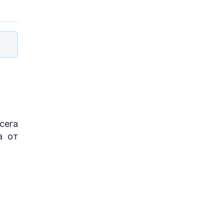
сега
а от