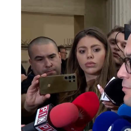
Loaded
:
Unmute