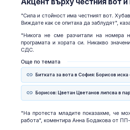
Акцент върху честния вот и
"Сила и стойност има честният вот. Хубав
Виждате как се опитаха да заблудят", каз
"Никога не сме разчитали на номера н
програмата и хората си. Никакво значен
СДС.
Още по темата
Битката за вота в София: Борисов иск
Борисов: Цветан Цветанов липсва в па
"На протеста младите показахме, че мо
работа", коментира Анна Бодакова от ПП