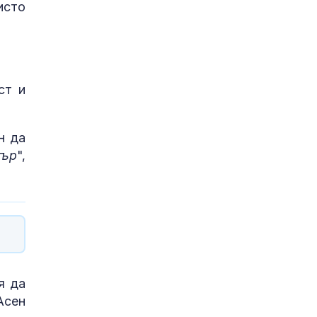
исто
ст и
н да
тър
",
я да
Асен