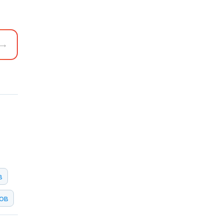
→
в
ов