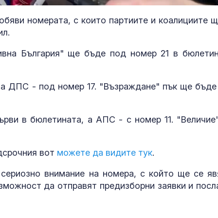
обяви номерата, с които партиите и коалициите щ
ил.
вна България" ще бъде под номер 21 в бюлетин
а ДПС - под номер 17. "Възраждане" пък ще бъде
рви в бюлетината, а АПС - с номер 11. "Величие"
Тръмп ограничава с
Хендра вирус
укази "родилния
австралийска
туризъм"
с тежко бело
мозъчно зася
едсрочния вот
можете да видите тук
.
сериозно внимание на номера, с който ще се яв
Руски "любовни
Можем ли да
капани" примамват
до 146 години,
ъзможност да отправят предизборни заявки и посл
украински войници
повече?
към смъртта