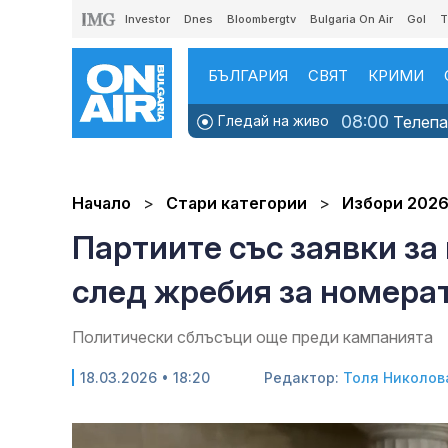
Investor
Dnes
Bloombergtv
Bulgaria On Air
Gol
T
БЪЛГАРИЯ
СВЯТ
КРИМИ
08:00
Гледай на живо
Телепаз
Начало
Стари категории
Избори 202
Партиите със заявки за
след жребия за номера
Политически сблъсъци още преди кампанията
18.03.2026 • 18:20
Редактор:
Толя Николов