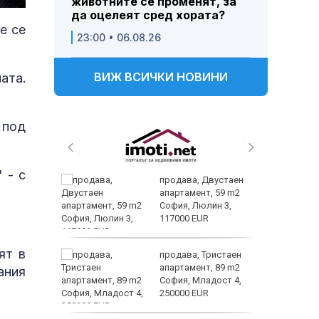
животните се променят, за
да оцелеят сред хората?
е се
23:00 • 06.08.26
ВИЖ ВСИЧКИ НОВИНИ
ата.
 под
 - с
 –
продава, Двустаен
 зооноза
апартамент, 59 m2
дробно и
София, Люлин 3,
гане
117000 EUR
ят в
 живеем
продава, Тристаен
 а и
апартамент, 89 m2
ания
София, Младост 4,
250000 EUR