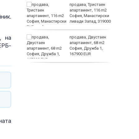
ем
продава, Тристаен
йк и за
апартамент, 116 m2
ник.
 да
София, Манастирски
ливади Запад, 319000
EUR
заболяв
, на
а
продава, Двустаен
жимът и
апартамент, 68 m2
ЕРБ-
София, Дружба 1,
т
167900 EUR
пеперуд
дава под наем,
Двустаен апартамент,
70 m2 София,
Манастирски Ливади,
800 EUR
ната