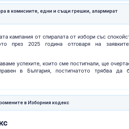
Как войните 
Иран и Украйн
ора в комисиите, едни и същи грешки, алармират
превърнаха в
енергиен шок
Меган Маркъл
ната кампания от спиралата от избори със спокойс
бански в басе
ото през 2025 година отговаря на заявкит
ЧРД
аваме успехите, които сме постигнали, ще очерта
правен в България, постигнатото трябва да 
промените в Изборния кодекс
кс