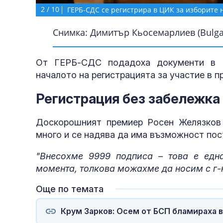
2
/
10
ГЕРБ-СДС се регистрира в ЦИК за изборите 
Снимка: Димитър Кьосемарлиев (Bulgar
От ГЕРБ-СДС подадоха документи в Ц
началото на регистрацията за участие в п
Регистрация без забележка
Доскорошният премиер Росен Желязков 
много и се надява да има възможност пос
"Внесохме 9999 подписа – това е едн
момента, толкова можахме да носим с г-
Още по темата
Крум Зарков: Осем от БСП бламираха в