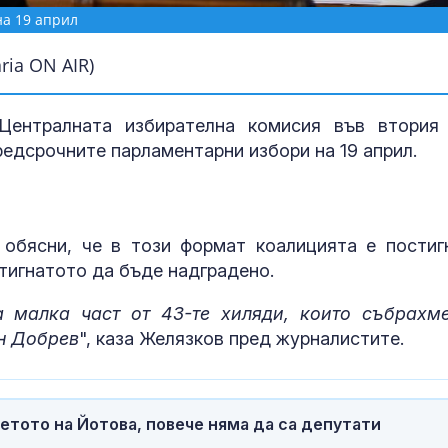
на 19 април
ia ON AIR)
ентралната избирателна комисия във втория
редсрочните парламентарни избори на 19 април.
обясни, че в този формат коалицията е постиг
За наказание:
тигнатото да бъде надградено.
в “месомелач
руски войник
в рокля (ВИД
а малка част от 43-те хиляди, които събрахм
н Добрев
", каза Желязков пред журналистите.
Китай тества 
опасни мисии:
щурмовите
хеликоптери 
етото на Йотова, повече няма да са депутати
полети под радара