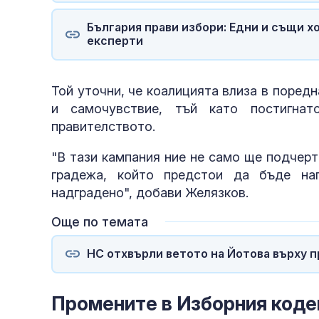
България прави избори: Едни и същи х
експерти
Той уточни, че коалицията влиза в поред
и самочувствие, тъй като постигнат
правителството.
"В тази кампания ние не само ще подчерт
градежа, който предстои да бъде на
надградено", добави Желязков.
Още по темата
НС отхвърли ветото на Йотова върху 
Промените в Изборния коде