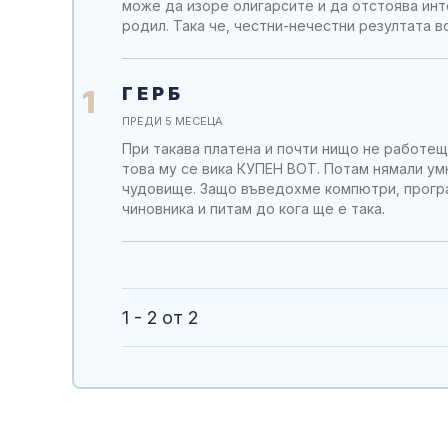
може да изоре олигарсите и да отстоява инт
родил. Така че, честни-нечестни резултата в
Г Е Р Б
1
ПРЕДИ 5 МЕСЕЦА
При такава платена и почти нищо не работещ
това му се вика КУПЕН ВОТ. Потам нямали ум
чудовище. Защо въведохме компютри, програм
чиновника и питам до кога ще е така.
1 - 2 от 2