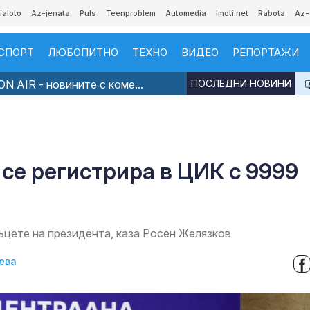
ialoto
Az-jenata
Puls
Teenproblem
Automedia
Imoti.net
Rabota
Az-
СПОРТ
ЛЮБОПИТНО
ТЕХНО
ВИДЕО
РЕПОРТАЖИ
N AIR - новините с коме...
ПОСЛЕДНИ НОВИНИ
6
се регистрира в ЦИК с 9999
ъцете на президента, каза Росен Желязков
ева