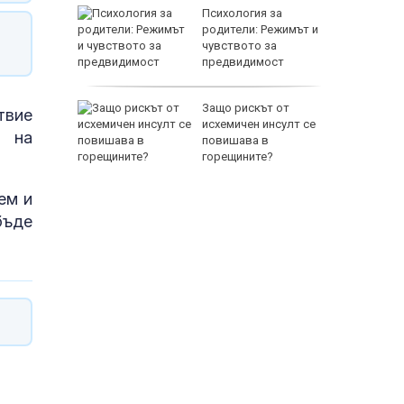
между
Психология за
а се
родители: Режимът и
 един
чувството за
предвидимост
 по
Защо рискът от
твие
йна за
исхемичен инсулт се
е на
повишава в
горещините?
ем и
бъде