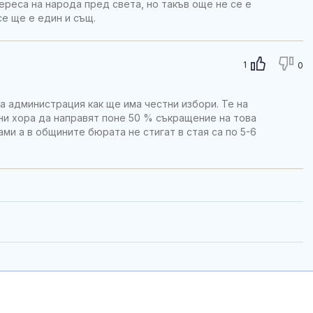
ереса на народа пред света, но такъв още не се е
се ще е един и същ.
1
0
а администрация как ще има честни избори. Те на
ни хора да направят поне 50 % съкращение на това
и а в общините бюрата не стигат в стая са по 5-6