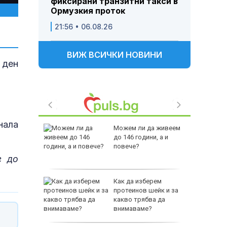
фиксирани транзитни такси в
Ормузкия проток
21:56 • 06.08.26
ВИЖ ВСИЧКИ НОВИНИ
 ден
нала
 Пратиха
Можем ли да живеем
ката”
до 146 години, а и
 облечен
повече?
ЕО 16+)
е до
Z-10 за
Как да изберем
протеинов шейк и за
какво трябва да
тренират
внимаваме?