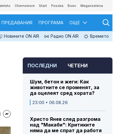
deteto
Chernomore
Start
Posoka
Boec
Megavselena
ПРЕДАВАНИЯ
ПРОГРАМА
ОЩЕ
Новините ON AIR
Радио ON AIR
Времето
ПОСЛЕДНИ
ЧЕТЕНИ
Шум, бетон и жеги: Как
животните се променят, за
да оцелеят сред хората?
23:00 • 06.08.26
Христо Янев след разгрома
над "Макаби": Критиките
няма да ме спрат да работя