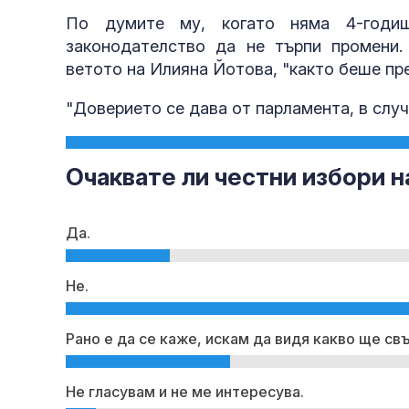
По думите му, когато няма 4-годиш
законодателство да не търпи промени.
ветото на Илияна Йотова, "както беше пр
"Доверието се дава от парламента, в случ
Очаквате ли честни избори н
Да.
Не.
Рано е да се каже, искам да видя какво ще с
Не гласувам и не ме интересува.