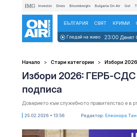
Investor
Dnes
Bloombergtv
Bulgaria On Air
Gol
T
БЪЛГАРИЯ
СВЯТ
КРИМИ
23:00
Гледай на живо
Денят O
Начало
Стари категории
Избори 202
Избори 2026: ГЕРБ-СДС 
подписа
Доверието към служебното правителство е в р
25.02.2026 • 13:56
Редактор:
Елеонора Тан