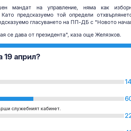
ен мандат на управление, няма как избор
 Като предсказуемо той определи отхвърлянет
едсказуемо гласуването на ПП-ДБ с "Новото нача
ая се дава от президента", каза още Желязков.
а 19 април?
1
6
върши служебният кабинет.
2