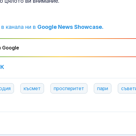
о цялото ви внимание.
 в канала ни в
Google News Showcase.
 Google
УК
одия
късмет
просперитет
пари
съвет