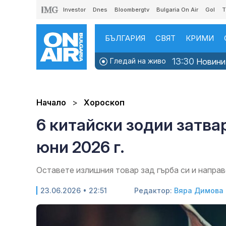
Investor
Dnes
Bloombergtv
Bulgaria On Air
Gol
T
БЪЛГАРИЯ
СВЯТ
КРИМИ
13:30
Гледай на живо
Новини
Начало
Хороскоп
6 китайски зодии затва
юни 2026 г.
Оставете излишния товар зад гърба си и направ
23.06.2026 • 22:51
Редактор:
Вяра Димова