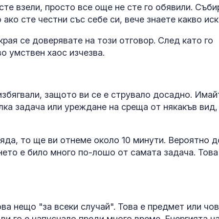
сте взели, просто все още не сте го обявили. Съби
Министърът н
 ако сте честни със себе си, вече знаете какво иск
отбраната: О
усилихме
края се доверявате на този отговор. След като го
наблюденията
о умствен хаос изчезва.
въздушното пространство
ФИФА и Инфа
отрекоха връ
между него и
збягвали, защото ви се е струвало досадно. Имай
служителка н
алка задача или уреждане на среща от някакъв вид,
яда, то ще ви отнеме около 10 минути. Вероятно д
нето е било много по-лошо от самата задача. Това
ва нещо "за всеки случай". Това е предмет или чов
ви го е напуснало преди много време. Енергията н