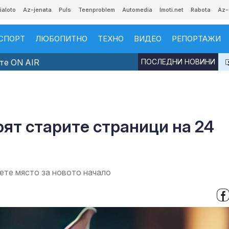
ialoto
Az-jenata
Puls
Teenproblem
Automedia
Imoti.net
Rabota
Az-
СПОРТ
ЛЮБОПИТНО
ТЕХНО
ВИДЕО
РЕПОРТАЖИ
те ON AIR
ПОСЛЕДНИ НОВИНИ
рят старите страници на 24
ете място за новото начало