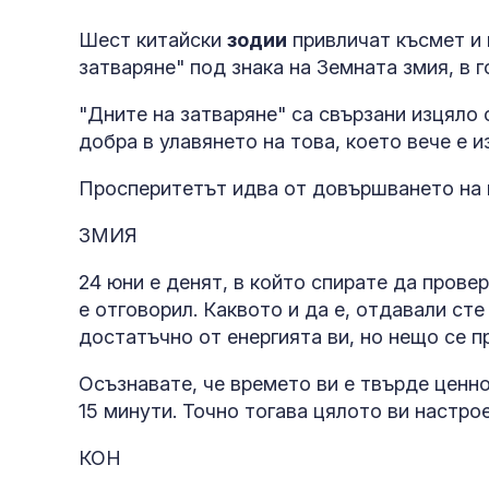
Шест китайски
зодии
привличат късмет и 
затваряне" под знака на Земната змия, в 
"Дните на затваряне" са свързани изцяло
добра в улавянето на това, което вече е 
Просперитетът идва от довършването на н
ЗМИЯ
24 юни е денят, в който спирате да прове
е отговорил. Каквото и да е, отдавали ст
достатъчно от енергията ви, но нещо се п
Осъзнавате, че времето ви е твърде ценно
15 минути. Точно тогава цялото ви настро
КОН