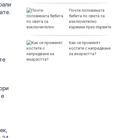
рали
а
Почти половината
ате.
т 31 юли
бебета по света са
изключително
 върху
кърмени през първите
шест месеца
нтино
Как се променят
зка
костите с напредване
 бивша
на възрастта?
те
а УЕФА
ори
 е
ек,
а 24