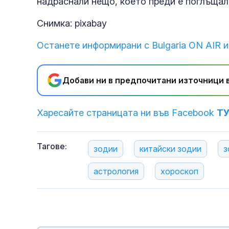
надраснали нещо, което преди е поглъщал
Снимка: pixabay
Останете информирани с Bulgaria ON AIR и
Добави ни в предпочитани източници в
Харесайте страницата ни във Facebook
Т
Тагове:
зодии
китайски зодии
з
астрология
хороскоп