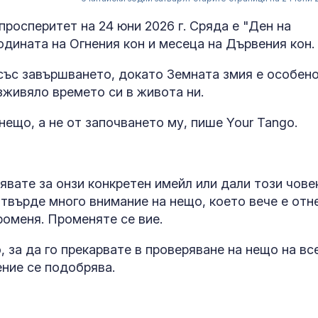
просперитет на 24 юни 2026 г. Сряда е "Ден на
годината на Огнения кон и месеца на Дървения кон.
 със завършването, докато Земната змия е особен
изживяло времето си в живота ни.
ещо, а не от започването му, пише Your Tango.
рявате за онзи конкретен имейл или дали този чове
Времето утро
е твърде много внимание на нещо, което вече е отн
Температурит
роменя. Променяте се вие.
ще се понижа
бъдат 30° - 35
, за да го прекарвате в проверяване на нещо на вс
ение се подобрява.
Шокиращо: Ту
предложил да
малолетно мо
остров Крит