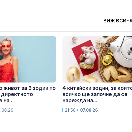
ВИЖ ВСИЧ
 живот за 3 зодии по
4 китайски зодии, за коит
 директното
всичко ще започне да се
 на...
нарежда на...
8.08.26
21:56 • 07.08.26