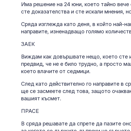
Има решение на 24 юни, което тайно вече 
сте доказателства и сте искали мнения, но
Сряда изглежда като деня, в който най-на
направите, изненадващо голямо количеств
ЗАЕК
Виждам как довършвате нещо, което сте и
предвид, че не е било трудно, а просто м
което влачите от седмици.
След като действително го направите в ср
ще се засмеете след това, защото очаква
вашият късмет.
ПРАСЕ
В сряда решавате да спрете да пазите оно
за когото се държите, въпреки че сърцето 