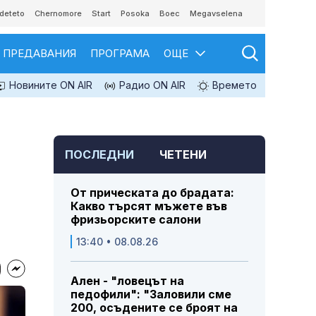
deteto
Chernomore
Start
Posoka
Boec
Megavselena
ПРЕДАВАНИЯ
ПРОГРАМА
ОЩЕ
Новините ON AIR
Радио ON AIR
Времето
ПОСЛЕДНИ
ЧЕТЕНИ
От прическата до брадата:
Какво търсят мъжете във
фризьорските салони
13:40 • 08.08.26
Ален - "ловецът на
педофили": "Заловили сме
200, осъдените се броят на