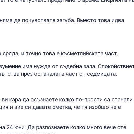
 няма да почувствате загуба. Вместо това идва
 сряда, и точно това е късметлийската част.
азумение има нужда от съдебна зала. Спокойствие
ъпътства през останалата част от седмицата.
 ви кара да осъзнаете колко по-прости са станали
ция и вие си давате сметка, че тя изобщо не е
на 24 юни. Да разпознаете колко много вече сте