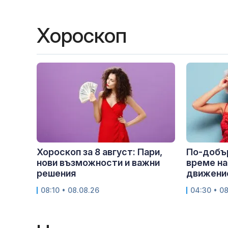
Хороскоп
Хороскоп за 8 август: Пари,
По-добър
нови възможности и важни
време на
решения
движение
08:10 • 08.08.26
04:30 • 0