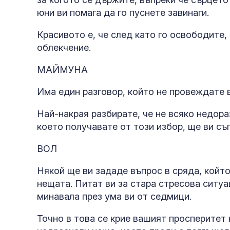
юни ви помага да го пуснете завинаги.
Красивото е, че след като го освободите,
облекчение.
МАЙМУНА
Има един разговор, който не провеждате в
Най-накрая разбирате, че не всяко недор
което получавате от този избор, ще ви с
ВОЛ
Някой ще ви зададе въпрос в сряда, който
нещата. Питат ви за стара стресова ситуа
минавала през ума ви от седмици.
Точно в това се крие вашият просперитет 