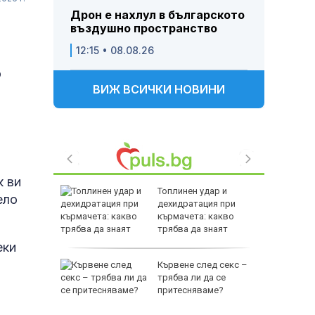
Дрон е нахлул в българското
въздушно пространство
12:15 • 08.08.26
о
ВИЖ ВСИЧКИ НОВИНИ
к ви
:
Топлинен удар и
ело
е слабо
дехидратация при
т и ще
кърмачета: какво
°
трябва да знаят
родителите
еки
рист
Кървене след секс –
 купи
трябва ли да се
миче на
притесняваме?