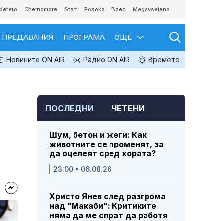
deteto
Chernomore
Start
Posoka
Boec
Megavselena
ПРЕДАВАНИЯ
ПРОГРАМА
ОЩЕ
Новините ON AIR
Радио ON AIR
Времето
ПОСЛЕДНИ
ЧЕТЕНИ
Шум, бетон и жеги: Как
животните се променят, за
да оцелеят сред хората?
23:00 • 06.08.26
Христо Янев след разгрома
над "Макаби": Критиките
няма да ме спрат да работя