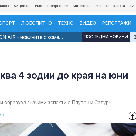
ialoto
Az-jenata
Puls
Teenproblem
Automedia
Imoti.net
Rabota
Az-
СПОРТ
ЛЮБОПИТНО
ТЕХНО
ВИДЕО
РЕПОРТАЖИ
N AIR - новините с коме...
ПОСЛЕДНИ НОВИНИ
ква 4 зодии до края на юни
 и образува значими аспекти с Плутон и Сатурн
ва