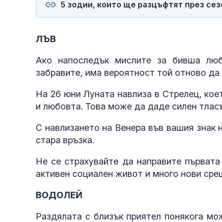
хеликоптери тренират
5 зодии, които ще разцъфтят през сезон
полети под радара
Как войните между
Иран и Украйна се
ЛЪВ
превърнаха в един
енергиен шок
Ако напоследък мислите за бивша люб
забравите, има вероятност той отново да 
Меган Маркъл по
бански в басейна за
На 26 юни Луната навлиза в Стрелец, кое
ЧРД
и любовта. Това може да даде силен тласъ
С навлизането на Венера във вашия знак 
стара връзка.
Не се страхувайте да направите първата
активен социален живот и много нови сре
ВОДОЛЕЙ
Раздялата с близък приятел понякога мо