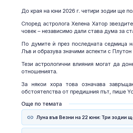
До края на юни 2026 г. четири зодии ще п
Според астролога Хелена Хатор звездите
човек – независимо дали става дума за ст
По думите ѝ през последната седмица на
Лъв и образува значими аспекти с Плутон 
Тези астрологични влияния могат да дон
отношенията.
За някои хора това означава завръща
За наказание: Пратиха
обстоятелства от предишния път, пише Yo
в “месомелачката”
руски войник облечен
в рокля (ВИДЕО 16+)
Още по темата
Луна във Везни на 22 юни: Три зодии 
Китай тества Z-10 за
опасни мисии:
щурмовите