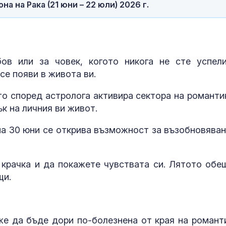
внимаваме?
Пазар, 16500
а на Рака (21 юни – 22 юли) 2026 г.
Психология за
продава, Дву
родители: Режимът и
апартамент, 
чувството за
Варна област,
предвидимост
Кабакум, 109
ов или за човек, когото никога не сте успел
се появи в живота ви.
Защо рискът от
продава, Мага
исхемичен инсулт се
m2 Варна, Хеи
то според астролога активира сектора на романти
повишава в
EUR
к на личния ви живот.
горещините?
на 30 юни се открива възможност за възобновяван
продава, Офи
Варна, Бриз, 
EUR
 крачка и да покажете чувствата си. Лятото обе
щи.
же да бъде дори по-болезнена от края на романт