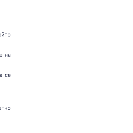
ойто
е на
а се
атно