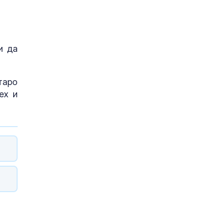
и да
таро
ех и