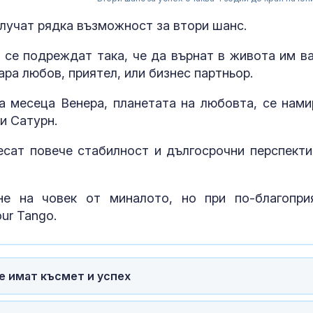
олучат рядка възможност за втори шанс.
 се подреждат така, че да върнат в живота им в
ара любов, приятел, или бизнес партньор.
 месеца Венера, планетата на любовта, се нами
и Сатурн.
есат повече стабилност и дългосрочни перспекти
не на човек от миналото, но при по-благопри
Можем ли да живеем
продава, Къщ
ur Tango.
до 146 години, а и
София област
повече?
с.Лопян, 1100
ще имат късмет и успех
Как да изберем
продава, Три
протеинов шейк и за
апартамент, 
какво трябва да
Варна, Колхо