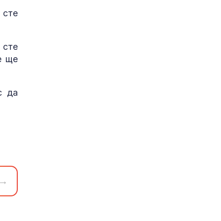
 сте
 сте
е ще
с да
→