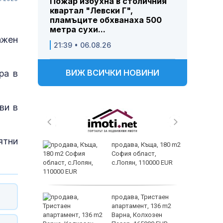
Пожар избухна в столичния
квартал "Левски Г",
пламъците обхванаха 500
метра сухи...
ажен
21:39 • 06.08.26
ВИЖ ВСИЧКИ НОВИНИ
ра в
ви в
ятни
а, 180 m2
Нови следи от вода на
,
Марс са открити в
00 EUR
стари данни от
марсохода „Спирит“
стаен
Експерт, предсказал
136 m2
кризата от 2008 г.,
зен
дава нова, мрачна