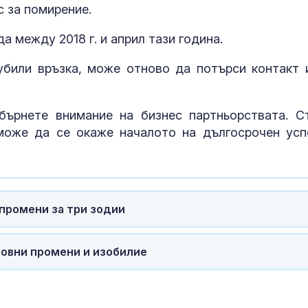
с за помирение.
а между 2018 г. и април тази година.
убили връзка, може отново да потърси контакт 
бърнете внимание на бизнес партньорствата. С
може да се окаже началото на дългосрочен усп
 промени за три зодии
дбовни промени и изобилие