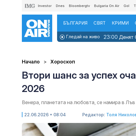
Investor
Dnes
Bloombergtv
Bulgaria On Air
Gol
T
БЪЛГАРИЯ
СВЯТ
КРИМИ
23:00
Гледай на живо
Денят O
Начало
Хороскоп
Втори шанс за успех оча
2026
Венера, планетата на любовта, се намира в Лъв
22.06.2026 • 08:04
Редактор:
Толя Николо