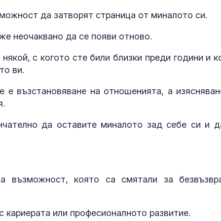
можност да затворят страница от миналото си.
же неочаквано да се появи отново.
някой, с когото сте били близки преди години и к
то ви.
е е възстановяване на отношенията, а изясняван
я.
чателно да оставите миналото зад себе си и д
а възможност, която са смятали за безвъзвр
с кариерата или професионалното развитие.