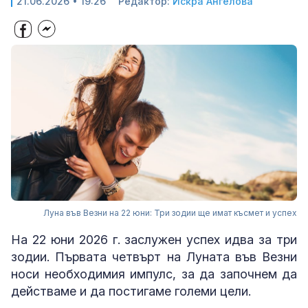
21.06.2026 • 19:26
Редактор:
Искра Ангелова
Луна във Везни на 22 юни: Три зодии ще имат късмет и успех
На 22 юни 2026 г. заслужен успех идва за три
зодии. Първата четвърт на Луната във Везни
носи необходимия импулс, за да започнем да
действаме и да постигаме големи цели.