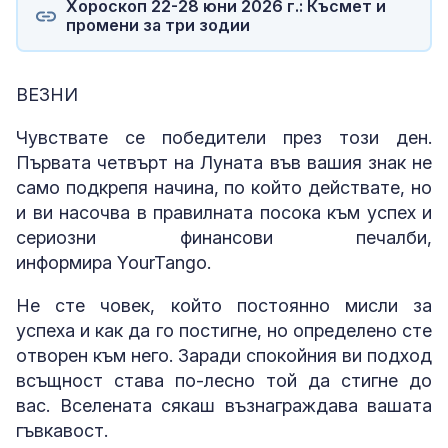
Хороскоп 22-28 юни 2026 г.: Късмет и
промени за три зодии
ВЕЗНИ
Чувствате се победители през този ден.
Първата четвърт на Луната във вашия знак не
само подкрепя начина, по който действате, но
и ви насочва в правилната посока към успех и
сериозни финансови печалби,
информира YourTango.
Не сте човек, който постоянно мисли за
успеха и как да го постигне, но определено сте
отворен към него. Заради спокойния ви подход
всъщност става по-лесно той да стигне до
вас. Вселената сякаш възнаграждава вашата
гъвкавост.