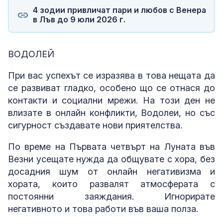
4 зодии привличат пари и любов с Венера
в Лъв до 9 юли 2026 г.
ВОДОЛЕЙ
При вас успехът се изразява в това нещата да
се развиват гладко, особено що се отнася до
контакти и социални мрежи. На този ден не
влизате в онлайн конфликти, Водолеи, но със
сигурност създавате нови приятелства.
По време на Първата четвърт на Луната във
Везни усещате нужда да общувате с хора, без
досадния шум от онлайн негативизма и
хората, които развалят атмосферата с
постоянни заяждания. Игнорирате
негативното и това работи във ваша полза.