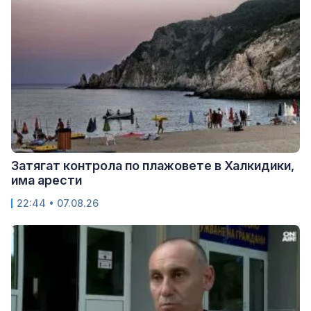
Затягат контрола по плажовете в Халкидики,
има арести
22:44 • 07.08.26