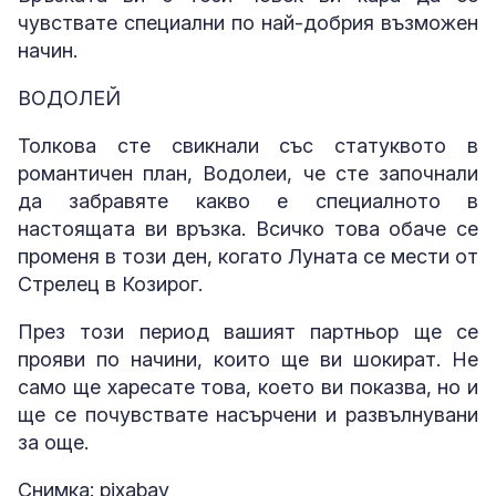
чувствате специални по най-добрия възможен
начин.
ВОДОЛЕЙ
Толкова сте свикнали със статуквото в
романтичен план, Водолеи, че сте започнали
да забравяте какво е специалното в
настоящата ви връзка. Всичко това обаче се
променя в този ден, когато Луната се мести от
Стрелец в Козирог.
През този период вашият партньор ще се
прояви по начини, които ще ви шокират. Не
само ще харесате това, което ви показва, но и
ще се почувствате насърчени и развълнувани
за още.
Снимка: pixabay