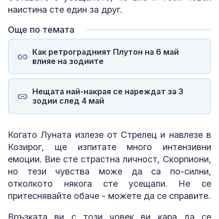
наистина сте един за друг.
Още по темата
Как ретроградният Плутон на 6 май
влияе на зодиите
Нещата най-накрая се нареждат за 3
зодии след 4 май
Когато Луната излезе от Стрелец и навлезе в
Козирог, ще изпитате много интензивни
емоции. Вие сте страстна личност, Скорпиони,
но тези чувства може да са по-силни,
отколкото някога сте усещали. Не се
притеснявайте обаче - можете да се справите.
Връзката ви с този човек ви кара да се