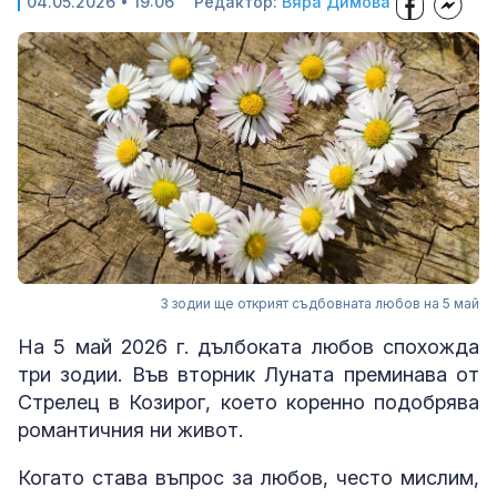
04.05.2026 • 19:06
Редактор:
Вяра Димова
3 зодии ще открият съдбовната любов на 5 май
На 5 май 2026 г. дълбоката любов спохожда
три зодии. Във вторник Луната преминава от
Стрелец в Козирог, което коренно подобрява
романтичния ни живот.
Когато става въпрос за любов, често мислим,