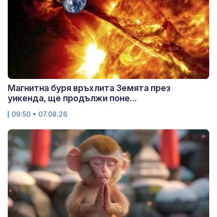
Магнитна буря връхлита Земята през
уикенда, ще продължи поне...
09:50 • 07.08.26