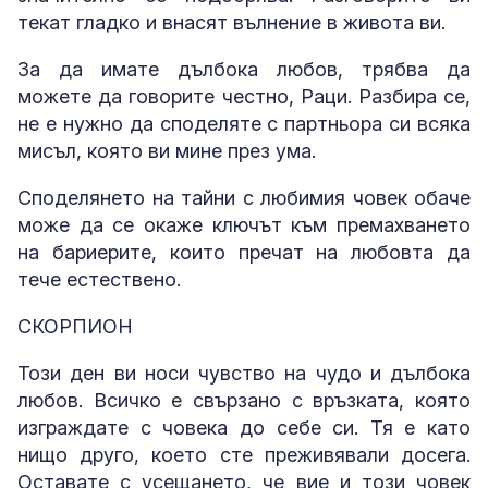
текат гладко и внасят вълнение в живота ви.
За да имате дълбока любов, трябва да
можете да говорите честно, Раци. Разбира се,
не е нужно да споделяте с партньора си всяка
мисъл, която ви мине през ума.
Споделянето на тайни с любимия човек обаче
може да се окаже ключът към премахването
на бариерите, които пречат на любовта да
тече естествено.
СКОРПИОН
Този ден ви носи чувство на чудо и дълбока
любов. Всичко е свързано с връзката, която
изграждате с човека до себе си. Тя е като
нищо друго, което сте преживявали досега.
Оставате с усещането, че вие и този човек