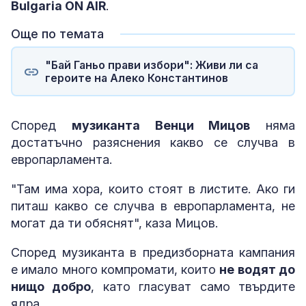
Bulgaria ON AIR
.
Още по темата
"Бай Ганьо прави избори": Живи ли са
героите на Алеко Константинов
Според
музиканта Венци Мицов
няма
достатъчно разяснения какво се случва в
европарламента.
"Там има хора, които стоят в листите. Ако ги
питаш какво се случва в европарламента, не
могат да ти обяснят", каза Мицов.
Според музиканта в предизборната кампания
е имало много компромати, които
не водят до
нищо добро
, като гласуват само твърдите
ядра.