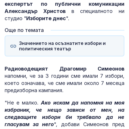
експертът по публични комуникации
Александър Христов
в специалното ни
студио "
Изборите днес
".
Още по темата
Значението на осъзнатите избори и
политическия театър
Радиоводещият Драгомир Симеонов
напомни, че за 3 години сме имали 7 избори,
което означава, че сме имали около 7 месеца
предизборна кампания.
"Не е малко.
Ако искам да напомня на моя
избраник, че нещо зависи от мен, на
следващите избори би трябвало да не
гласувам за него
", добави Симеонов пред