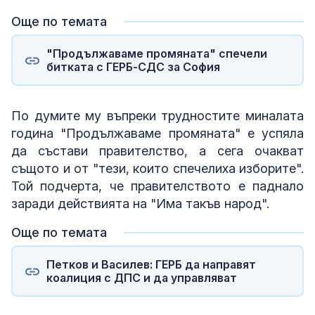
Още по темата
"Продължаваме промяната" спечели
битката с ГЕРБ-СДС за София
По думите му въпреки трудностите миналата
година "Продължаваме промяната" е успяла
да състави правителство, а сега очакват
същото и от "тези, които спечелиха изборите".
Той подчерта, че правителството е паднало
заради действията на "Има такъв народ".
Още по темата
Петков и Василев: ГЕРБ да направят
коалиция с ДПС и да управляват