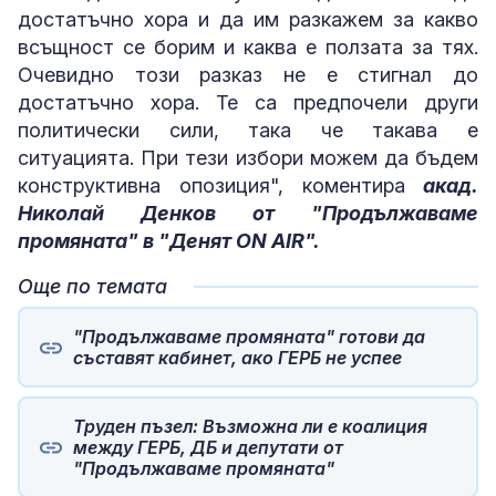
достатъчно хора и да им разкажем за какво
всъщност се борим и каква е ползата за тях.
Очевидно този разказ не е стигнал до
достатъчно хора. Те са предпочели други
политически сили, така че такава е
ситуацията. При тези избори можем да бъдем
конструктивна опозиция", коментира
акад.
Николай Денков от "Продължаваме
промяната" в "Денят ON AIR".
Още по темата
"Продължаваме промяната" готови да
съставят кабинет, ако ГЕРБ не успее
Труден пъзел: Възможна ли е коалиция
между ГЕРБ, ДБ и депутати от
"Продължаваме промяната"