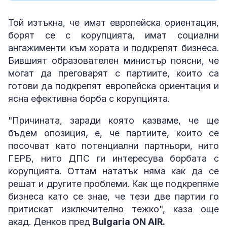
Той изтъкна, че имат европейска ориентация,
борят се с корупцията, имат социални
ангажименти към хората и подкрепят бизнеса.
Бившият образователен министър поясни, че
могат да преговарят с партиите, които са
готови да подкрепят европейска ориентация и
ясна ефективна борба с корупцията.
"Причината, заради която казваме, че ще
бъдем опозиция, е, че партиите, които се
посочват като потенциални партньори, нито
ГЕРБ, нито ДПС ги интересува борбата с
корупцията. Оттам нататък няма как да се
решат и другите проблеми. Как ще подкрепяме
бизнеса като се знае, че тези две партии го
притискат изключително тежко", каза още
акад. Денков пред
Bulgaria ON AIR.