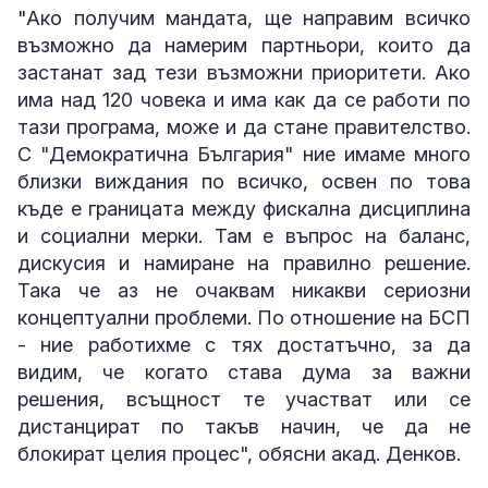
"Ако получим мандата, ще направим всичко
възможно да намерим партньори, които да
застанат зад тези възможни приоритети. Ако
има над 120 човека и има как да се работи по
тази програма, може и да стане правителство.
С "Демократична България" ние имаме много
близки виждания по всичко, освен по това
къде е границата между фискална дисциплина
и социални мерки. Там е въпрос на баланс,
дискусия и намиране на правилно решение.
Така че аз не очаквам никакви сериозни
концептуални проблеми. По отношение на БСП
- ние работихме с тях достатъчно, за да
видим, че когато става дума за важни
решения, всъщност те участват или се
дистанцират по такъв начин, че да не
блокират целия процес", обясни акад. Денков.