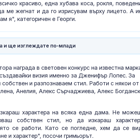
всичко красиво, една хубава коса, рокля, поведен
Как войните 
а ме жегнат и да го изрисувам върху лицето. А и
Иран и Украйн
превърнаха в
 я", категоричен е Георги.
енергиен шок
Меган Маркъл
бански в басе
ма и ще изглеждате по-млади
ЧРД
тора награда в световен конкурс на известна марк
 създавайки визия именно за Дженифър Лопес. За
 собствен и разпознаваем стил. Работи с някои от
алена, Анелия, Алекс Сърчаджиева, Алекс Богданск
изкараш характера на всяка една дама. Не може
рваш собствен стил, но да изкараш характе
ято се работи. Като се погледне, хем да се ви
не и характер", посочи гримьорът.