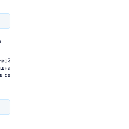
а
икой
ещна
а се