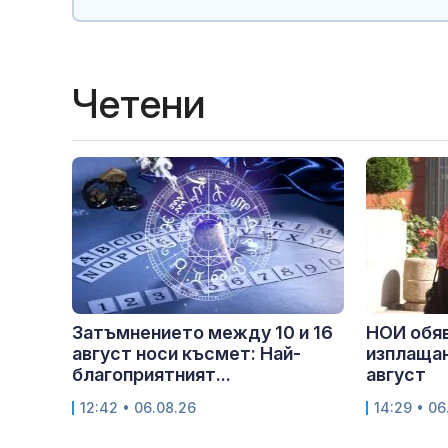
Четени
Затъмнението между 10 и 16
НОИ обяв
август носи късмет: Най-
изплащан
благоприятният...
август
12:42 • 06.08.26
14:29 • 06