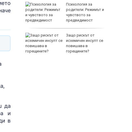
ието
между
Психология за
наче
а се
родители: Режимът и
 един
чувството за
предвидимост
 по
Защо рискът от
йна за
исхемичен инсулт се
повишава в
горещините?
а
а,
ш да
ра и
ди в