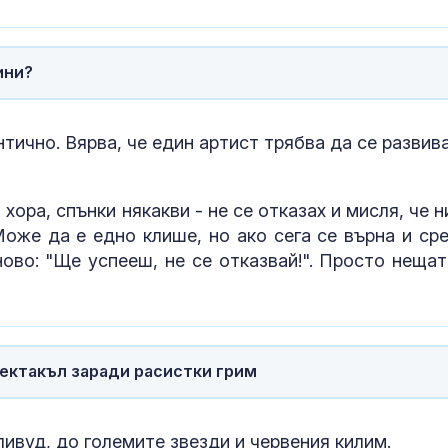
ини?
тично. Вярва, че един артист трябва да се развив
хора, спънки някакви - не се отказах и мисля, че н
Може да е едно клише, но ако сега се върна и ср
ово: "Ще успееш, не се отказвай!". Просто нещат
пектакъл заради расистки грим
ивуд, до големите звезди и червения килим.