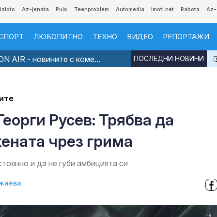
ialoto
Az-jenata
Puls
Teenproblem
Automedia
Imoti.net
Rabota
Az-
СПОРТ
ЛЮБОПИТНО
ТЕХНО
ВИДЕО
РЕПОРТАЖИ
N AIR - новините с коме...
ПОСЛЕДНИ НОВИНИ
ите
еорги Русев: Трябва да
жената чрез грима
стоянно и да не губи амбицията си
жиева