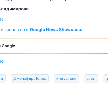
Владимирова.
УК
 в канала ни в
Google News Showcase.
 Google
УК
та
Дженифър Лопес
индустрия
стил
г