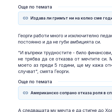
Още по темата
Издава ли гримът ни на колко сме год
Георги работи много и изключително педан
постоянно и да не губи амбицията си.
"И въпреки трудностите - било финансови, 
не трябва да се отказва от мечтите си. 
моето аз преди 5 години, ще му кажа отн
случват", смята Георги.
Още по темата
Американско сопрано отказа роля в с
А следващата му мечта е да стигне до Хол