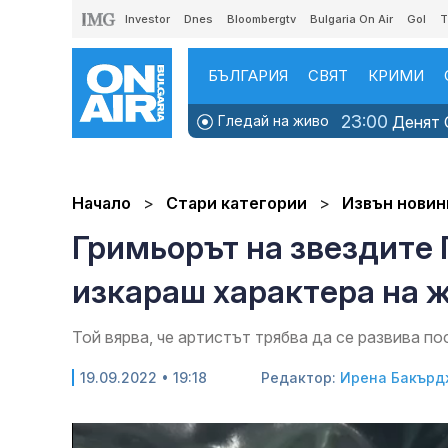
Investor
Dnes
Bloombergtv
Bulgaria On Air
Gol
T
БЪЛГАРИЯ
СВЯТ
КРИМИ
23:00
Гледай на живо
Денят O
Начало
Стари категории
Извън новин
Гримьорът на звездите Г
изкараш характера на 
Той вярва, че артистът трябва да се развива по
19.09.2022 • 19:18
Редактор:
Ирена Бакърд