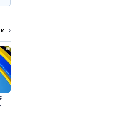
КИ
:
,