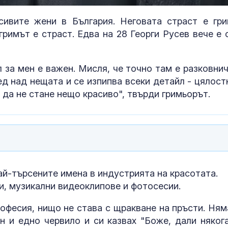
сивите жени в България. Неговата страст е гри
 гримът е страст. Едва на 28 Георги Русев вече е 
 за мен е важен. Мисля, че точно там е разковнич
ед над нещата и се изпипва всеки детайл - цялост
и да не стане нещо красиво", твърди гримьорът.
За наказание:
в “месомелач
руски войник
в рокля (ВИД
ай-търсените имена в индустрията на красотата.
Китай тества 
и, музикални видеоклипове и фотосесии.
опасни мисии:
щурмовите
рофесия, нищо не става с щракване на пръсти. Ням
хеликоптери 
полети под радара
н и едно червило и си казвах "Боже, дали няког