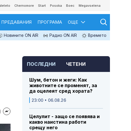
deteto
Chernomore
Start
Posoka
Boec
Megavselena
ПРЕДАВАНИЯ
ПРОГРАМА
ОЩЕ
Новините ON AIR
Радио ON AIR
Времето
ПОСЛЕДНИ
ЧЕТЕНИ
Шум, бетон и жеги: Как
животните се променят, за
да оцелеят сред хората?
23:00 • 06.08.26
Целулит - защо се появява и
какво наистина работи
срещу него