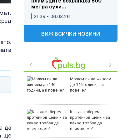
пламъците обхванаха 500
метра сухи...
мът.
21:39 • 06.08.26
сред
ВИЖ ВСИЧКИ НОВИНИ
ето.
ната
 Пратиха
Можем ли да живеем
ката”
до 146 години, а и
 облечен
повече?
ЕО 16+)
Z-10 за
Как да изберем
протеинов шейк и за
какво трябва да
а да
тренират
внимаваме?
а ще