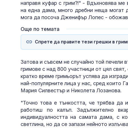
направя куфар с грим?!" - Вдъхновява ме 
на една дама, много дребни неща могат д
мога да посоча Дженифър Лопес - обожавам
Още по темата
Спрете да правите тези грешки в гри
Затова и съвсем не случайно той печели в
гримове с над 800 участници от цял свят,
кратко време гримьорът успява да изгради
най-популярните лица у нас, сред които Г
Мария Силвестър и Николета Лозанова.
"Точно това е тънкостта, че трябва да 
работиш по калъп. Задължително вка
индивидуалността на самата дама, с ко
светлина, но да се запази нейното излъчва