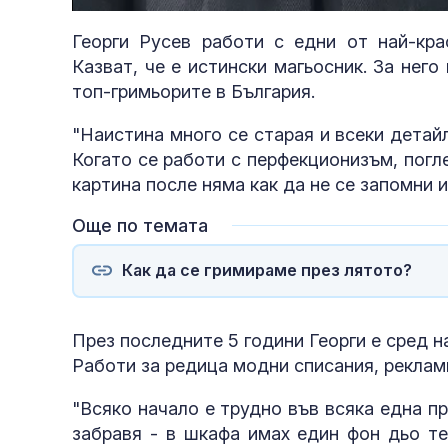
14.89%
Георги Русев работи с едни от най-кра
Казват, че е истински магьосник. За него
топ-гримьорите в България.
"Наистина много се старая и всеки детайл
Когато се работи с перфекционизъм, погл
картина после няма как да не се запомни 
Още по темата
Как да се гримираме през лятото?
През последните 5 години Георги е сред н
Работи за редица модни списания, реклам
"Всяко начало е трудно във всяка една п
забравя - в шкафа имах един фон дьо те