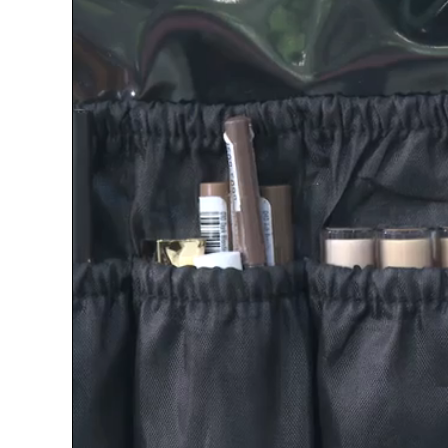
Loaded
:
Unmute