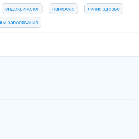
ендокринолог
панкреас
линия здраве
ни заболявания