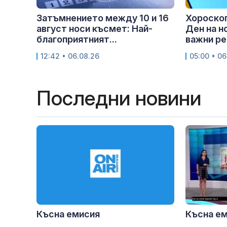
Затъмнението между 10 и 16
Хороскоп
август носи късмет: Най-
Ден на н
благоприятният...
важни ре
12:42 • 06.08.26
05:00 • 06
Последни новини
Късна емисия
Късна е