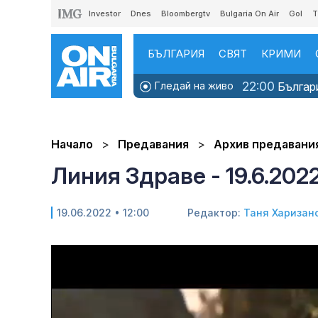
Investor
Dnes
Bloombergtv
Bulgaria On Air
Gol
T
БЪЛГАРИЯ
СВЯТ
КРИМИ
22:00
Гледай на живо
Българи
Начало
Предавания
Архив предавани
Линия Здраве - 19.6.202
19.06.2022 • 12:00
Редактор:
Таня Харизан