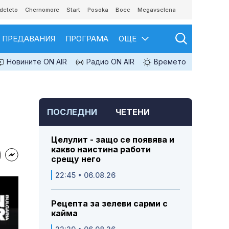
deteto
Chernomore
Start
Posoka
Boec
Megavselena
ПРЕДАВАНИЯ
ПРОГРАМА
ОЩЕ
Новините ON AIR
Радио ON AIR
Времето
ПОСЛЕДНИ
ЧЕТЕНИ
Целулит - защо се появява и
какво наистина работи
срещу него
22:45 • 06.08.26
Рецепта за зелеви сарми с
кайма