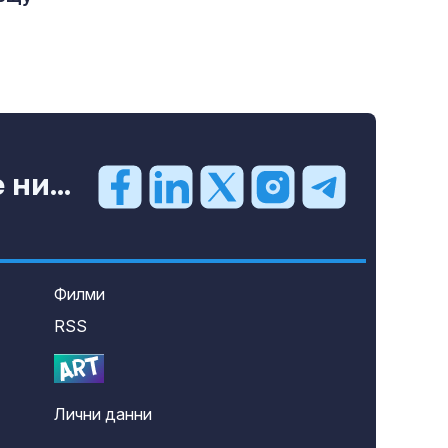
ни...
Филми
RSS
Лични данни