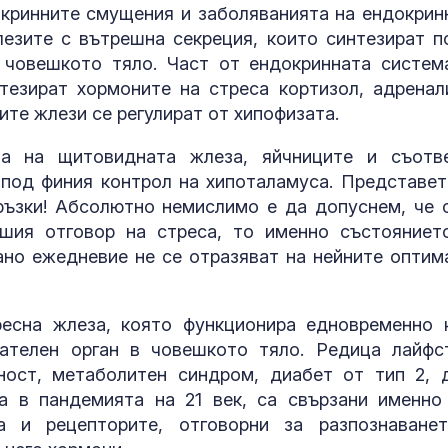
кринните смущения и заболяванията на ендокрин
лезите с вътрешна секреция, които синтезират п
 човешкото тяло. Част от ендокринната систем
тезират хормоните на стреса кортизол, адренал
ите жлези се регулират от хипофизата.
та на щитовидната жлеза, яйчниците и съотв
 под финия контрол на хипоталамуса. Представет
ръзки! Абсолютно немислимо е да допуснем, че 
ашия отговор на стреса, то именно състояниет
ано ежедневие не се отразяват на нейните оптим
Китай тества Z-10 за
Можем ли да
опасни мисии:
до 146 години,
щурмовите
повече?
ресна жлеза, която функционира едновременно 
хеликоптери тренират
адара
ателен орган в човешкото тяло. Редица лайфс
ност, метаболитен синдром, диабет от тип 2, 
Как войните между
Как да избер
Иран и Украйна се
протеинов ше
а в пандемията на 21 век, са свързани именно
превърнаха в един
какво трябва
а и рецепторите, отговорни за разпознаване
енергиен шок
внимаваме?