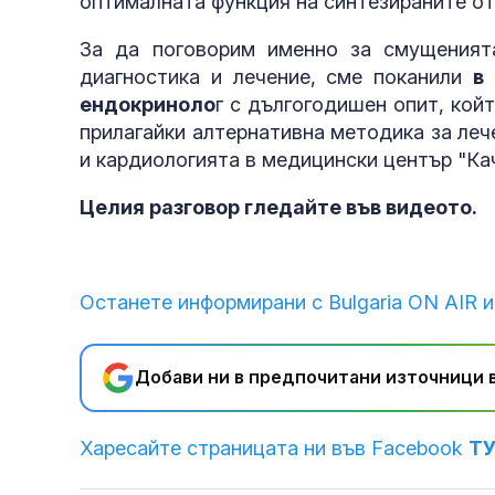
оптималната функция на синтезираните от
За да поговорим именно за смущеният
диагностика и лечение, сме поканили
в
ендокриноло
г с дългогодишен опит, койт
прилагайки алтернативна методика за леч
и кардиологията в медицински център "Ка
Целия разговор гледайте във видеото.
противоракет
Останете информирани с Bulgaria ON AIR и
Добави ни в предпочитани източници в
Харесайте страницата ни във Facebook
Т