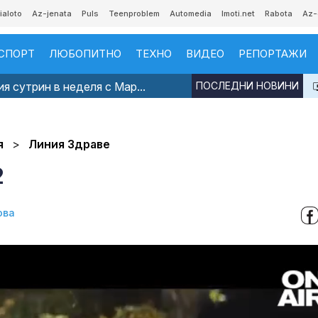
ialoto
Az-jenata
Puls
Teenproblem
Automedia
Imoti.net
Rabota
Az-
СПОРТ
ЛЮБОПИТНО
ТЕХНО
ВИДЕО
РЕПОРТАЖИ
я сутрин в неделя с Мар...
ПОСЛЕДНИ НОВИНИ
я
Линия Здраве
2
ова