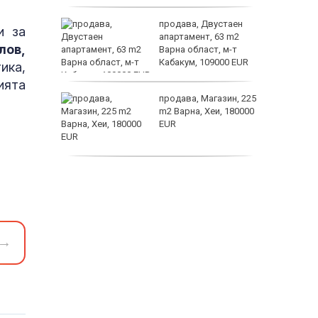
а
продава, Двустаен
и за
жимът и
апартамент, 63 m2
лов,
Варна област, м-т
т
Кабакум, 109000 EUR
ика,
заболяв
ията
от
продава, Магазин, 225
султ се
m2 Варна, Хеи, 180000
EUR
пеперуд
продава, Офис, 141 m2
Варна, Бриз, 112000
EUR
→