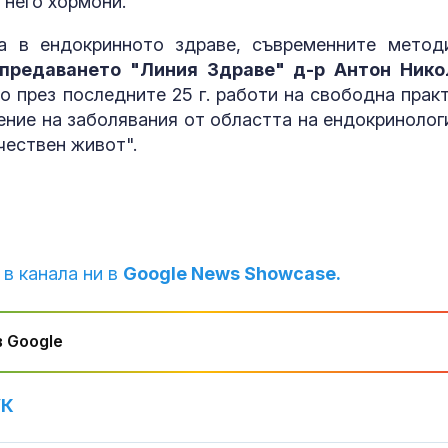
 него хормони.
Меган Маркъл по
Психология з
а в ендокринното здраве, съвременните метод
бански в басейна за
родители: Ре
 предаването "Линия Здраве" д-р Антон Нико
ЧРД
чувството за
предвидимос
о през последните 25 г. работи на свободна практ
ение на заболявания от областта на ендокринолог
САЩ засилват
Защо рискът 
чествен живот".
морския щит: Нов
исхемичен ин
разрушител Arleigh
повишава в
Burke влиза с нов
горещините?
ен радар
 в канала ни в
Google News Showcase.
 Google
УК