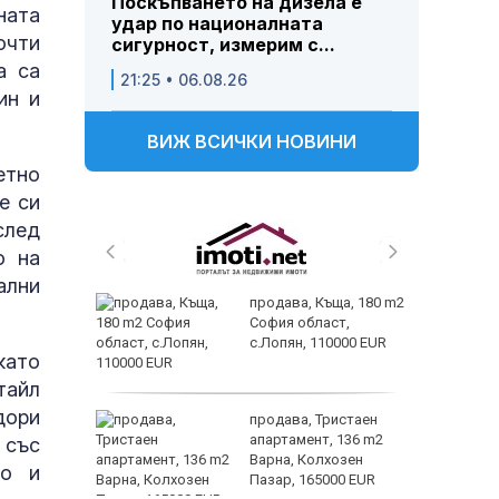
Поскъпването на дизела е
ната
удар по националната
очти
сигурност, измерим с...
а са
21:25 • 06.08.26
ин и
ВИЖ ВСИЧКИ НОВИНИ
етно
е си
след
о на
ални
 живеем
продава, Къща, 180 m2
 а и
София област,
с.Лопян, 110000 EUR
като
тайл
дори
ем
продава, Тристаен
йк и за
апартамент, 136 m2
 със
 да
Варна, Колхозен
то и
Пазар, 165000 EUR