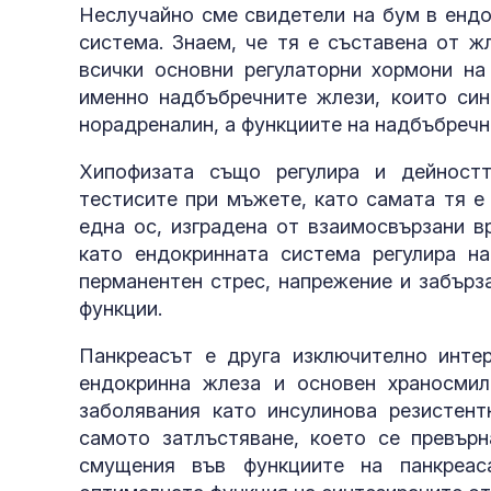
Неслучайно сме свидетели на бум в ендо
система. Знаем, че тя е съставена от ж
всички основни регулаторни хормони на
именно надбъбречните жлези, които син
норадреналин, а функциите на надбъбречн
Хипофизата също регулира и дейност
тестисите при мъжете, като самата тя е
една ос, изградена от взаимосвързани в
като ендокринната система регулира н
перманентен стрес, напрежение и забърз
функции.
Панкреасът е друга изключително инте
полети под р
ендокринна жлеза и основен храносмил
заболявания като инсулинова резистент
самото затлъстяване, което се превърн
смущения във функциите на панкреас