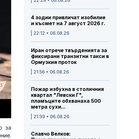
22:29 • 06.08.26
4 зодии привличат изобилие
и късмет на 7 август 2026 г.
22:12 • 06.08.26
Иран отрече твърденията за
фиксирани транзитни такси в
Ормузкия проток
21:56 • 06.08.26
Пожар избухна в столичния
квартал "Левски Г",
пламъците обхванаха 500
метра сухи...
21:39 • 06.08.26
о за
Славчо Велков:
ние.