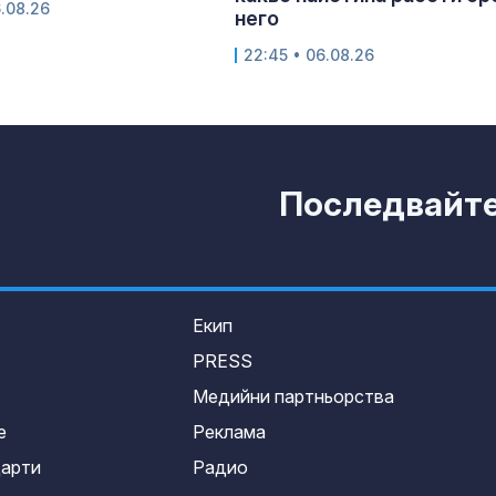
6.08.26
него
22:45 • 06.08.26
Последвайте 
Екип
PRESS
Медийни партньорства
е
Реклама
дарти
Радио