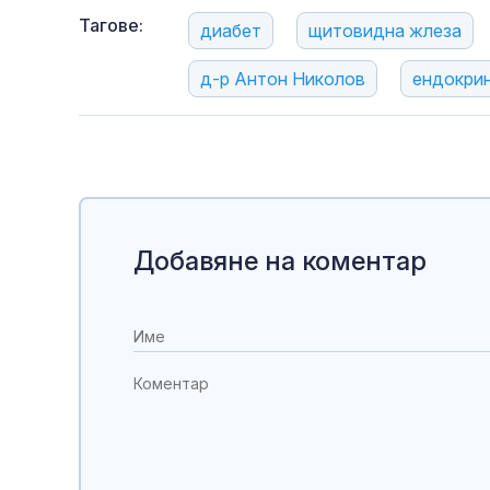
Тагове:
диабет
щитовидна жлеза
д-р Антон Николов
ендокрин
Добавяне на коментар