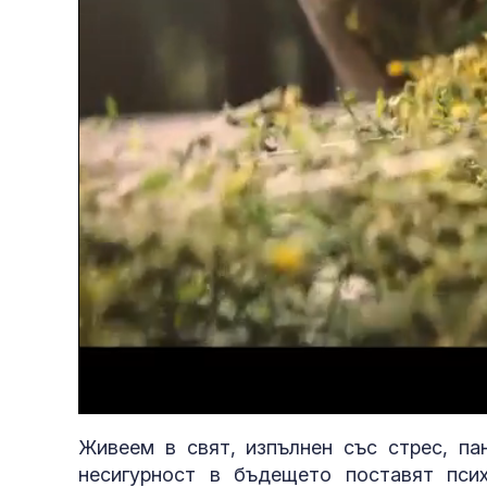
Loaded
:
Unmute
1.71%
Живеем в свят, изпълнен със стрес, па
несигурност в бъдещето поставят пси