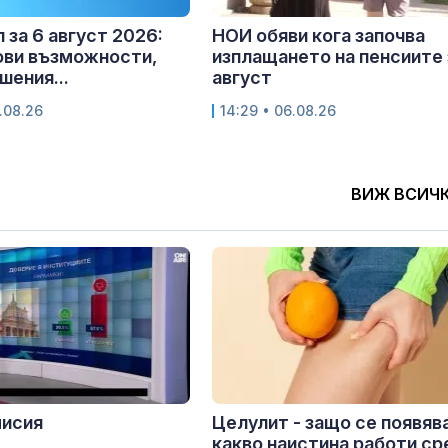
 за 6 август 2026:
НОИ обяви кога започва
ови възможности,
изплащането на пенсиите 
шения...
август
.08.26
14:29 • 06.08.26
ВИЖ ВСИЧ
мисия
Целулит - защо се появява
какво наистина работи с