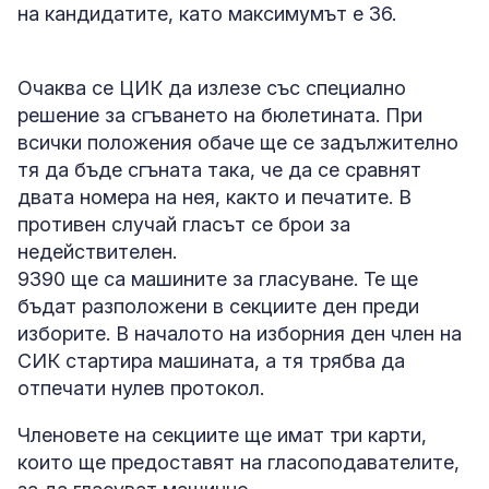
на кандидатите, като максимумът е 36.
Очаква се ЦИК да излезе със специално
решение за сгъването на бюлетината. При
всички положения обаче ще се задължително
тя да бъде сгъната така, че да се сравнят
двата номера на нея, както и печатите. В
противен случай гласът се брои за
недействителен.
9390 ще са машините за гласуване. Те ще
бъдат разположени в секциите ден преди
изборите. В началото на изборния ден член на
СИК стартира машината, а тя трябва да
отпечати нулев протокол.
Членовете на секциите ще имат три карти,
които ще предоставят на гласоподавателите,