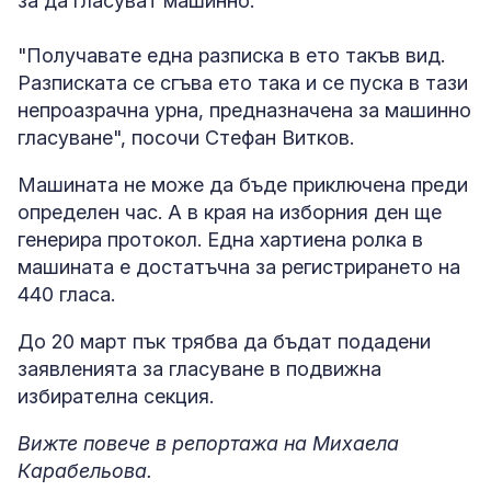
за да гласуват машинно.
"Получавате една разписка в ето такъв вид.
Разписката се сгъва ето така и се пуска в тази
непроазрачна урна, предназначена за машинно
гласуване", посочи Стефан Витков.
Машината не може да бъде приключена преди
определен час. А в края на изборния ден ще
генерира протокол. Една хартиена ролка в
машината е достатъчна за регистрирането на
440 гласа.
До 20 март пък трябва да бъдат подадени
заявленията за гласуване в подвижна
избирателна секция.
Вижте повече в репортажа на Михаела
Карабельова.