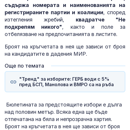
съдържа номерата и наименованията на
регистрираните партии и коалиции
, според
изтегления жребий,
квадратче "Не
подкрепям никого"
, както и поле за
отбелязване на предпочитанията в листите.
Броят на кръгчетата в нея ще зависи от броя
на кандидатите в дадения МИР.
Още по темата
"Тренд" за изборите: ГЕРБ води с 5%
пред БСП, Манолова и ВМРО са на ръба
Бюлетината за предстоящите избори е дълга
над половин метър. Всяка една ще бъде
отпечатана на бяла и непрозрачна хартия.
Броят на кръгчетата в нея ще зависи от броя