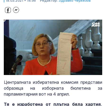
18.03.2021 • 14:56
Редактор:
Здравко Черкезов
Loaded
:
Unmute
34.59%
Централната избирателна комисия представи
образеца на изборната бюлетина за
парламентарния вот на 4 април.
Тя е изработена от плътна бяла хартия,