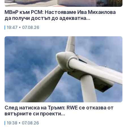
МВнР към РСМ: Настояваме Ива Михаилова
да получи достъп до адекватна...
19:47 • 07.08.26
След натиска на Тръмп: RWE се отказва от
вятърните си проекти...
19:38 • 07.08.26