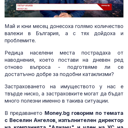
Loaded
:
Unmute
3.87%
Май и юни месец донесоха голямо количество
валежи в България, а с тях дойдоха и
проблемите.
Редица населени места пострадаха от
наводнения, което постави на дневен ред
отново въпроса - подготвяме ли се
достатъчно добре за подобни катаклизми?
Застраховането на имуществото у нас е
твърде ниско, а застраховките могат да бъдат
много полезни именно в такива ситуации.
В предаването
Money.bg говорим по темата
с Веселин Ангелов, изпълнителен директор
на компанията "Алианц" и член на УС на