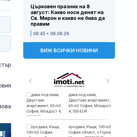
Църковен празник на 8
август: Какво носи денят на
Св. Мирон и какво не бива да
правим
06:45 • 08.08.26
ВИЖ ВСИЧКИ НОВИНИ
стър
овия
 и
дава под наем,
 при
Двустаен апартамент,
зова
акво
65 m2 София, Младост
аят
4, 550 EUR
 секс –
продава, Къща, 100 m2
се
София област, с.Горна