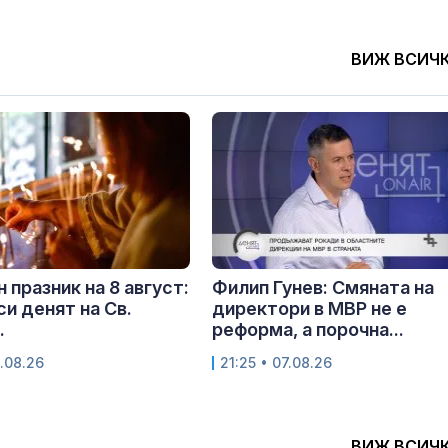
ВИЖ ВСИЧ
 празник на 8 август:
Филип Гунев: Смяната на
си денят на Св.
директори в МВР не е
.
реформа, а порочна...
.08.26
21:25 • 07.08.26
ВИЖ ВСИЧ