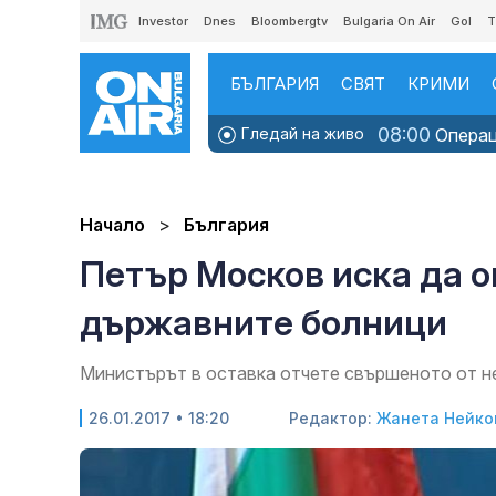
Investor
Dnes
Bloombergtv
Bulgaria On Air
Gol
T
БЪЛГАРИЯ
СВЯТ
КРИМИ
08:00
Гледай на живо
Операци
Начало
България
Петър Москов иска да о
държавните болници
Министърът в оставка отчете свършеното от не
26.01.2017 • 18:20
Редактор:
Жанета Нейко