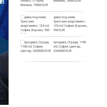
е?
Малина, 79000 EUR
астерои
ината
дава под наем,
та са
Тристаен апартамент,
о
125 m2 София, Борово,
 първите
950 EUR
нят
продава, Сграда, 1100
предване
m2 София, Център,
?
2300000 EUR
Полярни
дава под наем,
Двустаен апартамент,
55 m2 София, Младост
4, 650 EUR