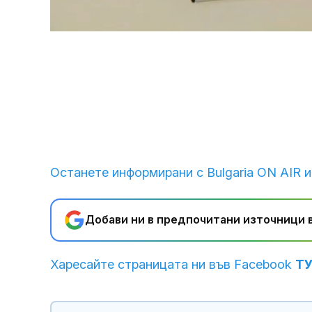
Loaded
:
Unmute
35.11%
Останете информирани с Bulgaria ON AIR и
Добави ни в предпочитани източници в
Харесайте страницата ни във Facebook
Т