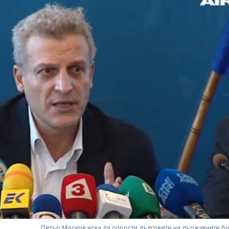
Петър Москов иска да опрости дълговете на държавните б