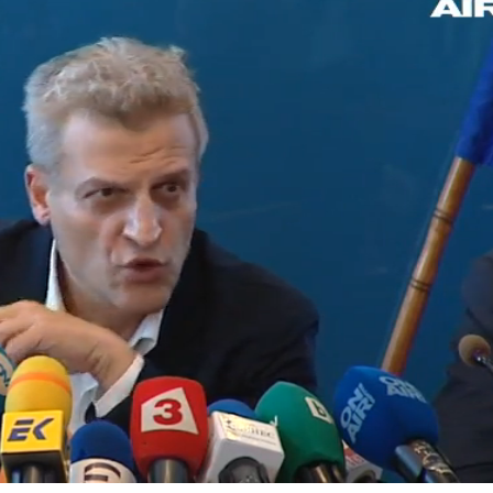
оранжев код за 21
притеснявам
области
Край на двойното
Почти полов
обозначаване на
бебета по све
цените в евро и в
изключителн
левове
кърмени през
шест месеца
Страх в Кремъл: ФСБ
Как се проме
вече решава съдбата
костите с на
на руския елит
на възрастта
Loaded
:
100.00%