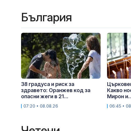
България
38 градуса и риск за
Църковен
здравето: Оранжев код за
Какво но
опасни жеги в 21...
Мирон и..
07:20 • 08.08.26
06:45 • 08
Четени