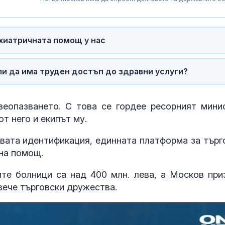
хиатричната помощ у нас
или да има труден достъп до здравни услуги?
веопазването. С това се гордее ресорният мини
т него и екипът му.
вата идентификация, единната платформа за търг
шна помощ.
След гонка с
Топлинен удар
полицията: Задържаха
дехидратация
е болници са над 400 млн. лева, а Москов при
мъж, у когото
кърмачета: к
намериха 460 000 евро
трябва да зн
вече търговски дружества.
родителите
Горещините не
Кървене след
отстъпват, обявен е
трябва ли да 