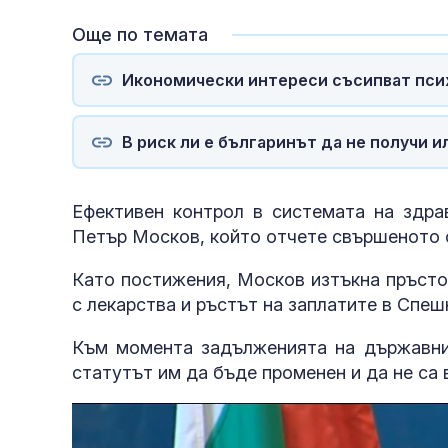
Още по темата
Икономически интереси съсипват пси
В риск ли е българинът да не получи 
Ефективен контрол в системата на здра
Петър Москов, който отчете свършеното о
Като постижения, Москов изтъкна пръсто
с лекарства и ръстът на заплатите в Спе
Към момента задълженията на държавнит
статутът им да бъде променен и да не са 