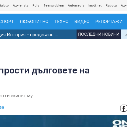
ialoto
Az-jenata
Puls
Teenproblem
Automedia
Imoti.net
Rabota
Az-
СПОРТ
ЛЮБОПИТНО
ТЕХНО
ВИДЕО
РЕПОРТАЖИ
я История – предаване ...
ПОСЛЕДНИ НОВИНИ
прости дълговете на
го и екипът му
ва