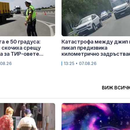
та е 50 градуса:
Катастрофа между джип 
 скочиха срещу
пикап предизвика
а за ТИР-овете...
километрично задръстван
.08.26
13:25 • 07.08.26
ВИЖ ВСИЧ