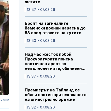
жегите
13:47 • 07.08.26
Броят на загиналите
йеменски военни нарасна до
58 след атаките на хутите
13:43 • 07.08.26
Над час жесток побой:
Прокуратурата поиска
постоянен арест за
непълнолетните, обвинени...
13:37 • 07.08.26
Премиерът на Тайланд се
обяви против притежаването
на огнестрелно оръжие
урките
13:32 • 07.08.26