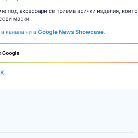
заменят безп
всички коли с
че под аксесоари се приема всички изделия, които
електромоби
сови маски.
Риболовна м
 в канала ни в
Google News Showcase.
изплува от о
Близнака в Р
СНИМКИ
 Google
Полицаи спип
350 кг канаби
местност в п
УК
село