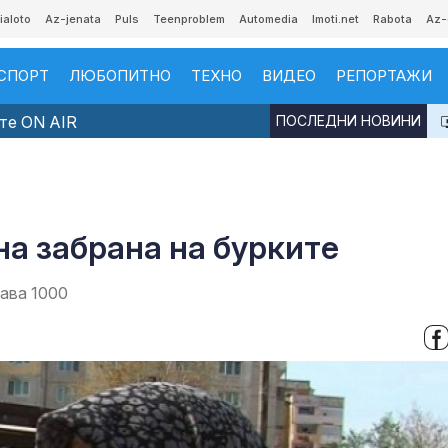
ialoto
Az-jenata
Puls
Teenproblem
Automedia
Imoti.net
Rabota
Az-
СПОРТ
ЛЮБОПИТНО
ТЕХНО
ВИДЕО
РЕПОРТАЖИ
те ON AIR
ПОСЛЕДНИ НОВИНИ
а забрана на бурките
тава 1000