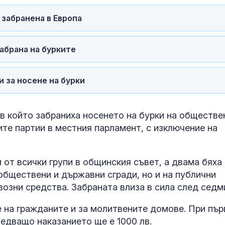
 забранена в Европа
абрана на бурките
 за носене на бурки
 в който забраниха носенето на бурки на обществе
те партии в местния парламент, с изключение на
 от всички групи в общинския съвет, а двама бяха
SENSHI 33: В 
 обществени и държавни сгради, но и на публични
открито няма
борци
евозни средства. Забраната влиза в сила след седм
е на гражданите и за молитвените домове. При пър
На остров в 
ледващо наказанието ще е 1000 лв.