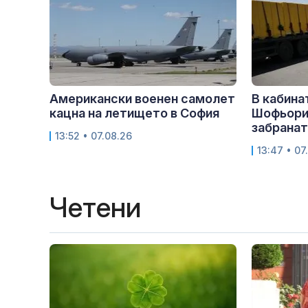
Американски военен самолет
В кабина
кацна на летището в София
Шофьори
забранат
13:52 • 07.08.26
13:47 • 07
Четени