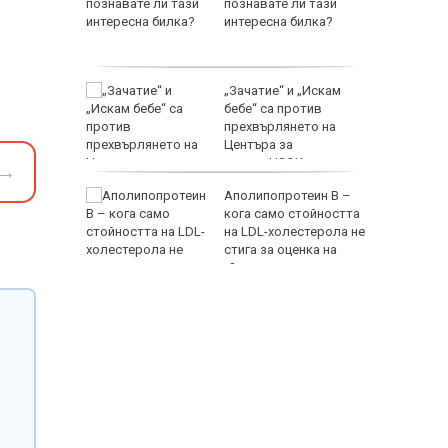
латно
познавате ли тази
интересна билка?
ли
режа
„Зачатие“ и „Искам
т езеро
бебе“ са против
ила
прехвърлянето на
Центъра за
асистирана репродукция към НЗОК
→
аха над
Аполипопротеин B –
с в
кога само стойността
етричко
на LDL-холестерола не
стига за оценка на
сърдечносъдовия риск?