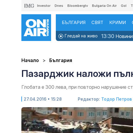
Investor
Dnes
Bloombergtv
Bulgaria On Air
Gol
T
БЪЛГАРИЯ
СВЯТ
КРИМИ
13:30
Гледай на живо
Новини
Начало
България
Пазарджик наложи пълн
Глобата е 300 лева, при повторно нарушение с
27.04.2016 • 15:28
Редактор:
Тодор Петров