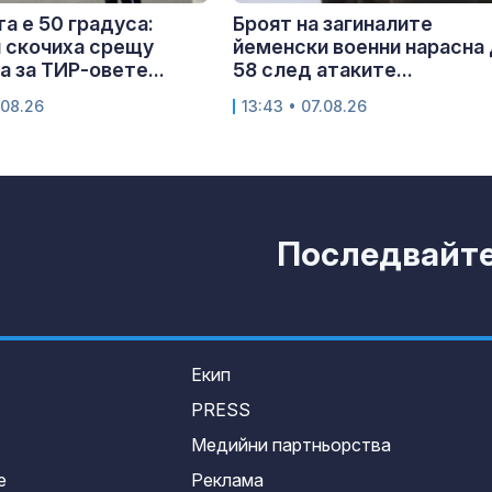
та е 50 градуса:
Броят на загиналите
 скочиха срещу
йеменски военни нарасна
а за ТИР-овете...
58 след атаките...
.08.26
13:43 • 07.08.26
Последвайте 
Екип
PRESS
Медийни партньорства
е
Реклама