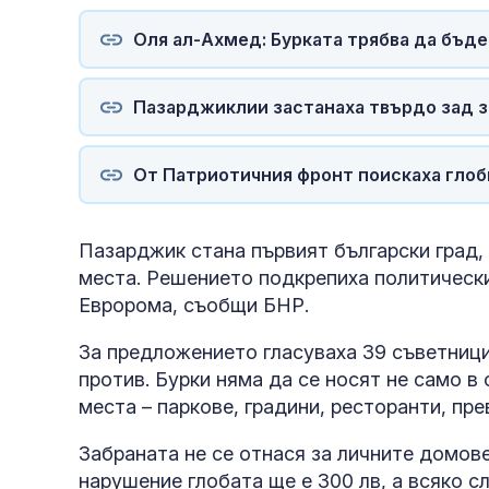
Оля ал-Ахмед: Бурката трябва да бъде
Пазарджиклии застанаха твърдо зад з
От Патриотичния фронт поискаха глоби
Пазарджик стана първият български град,
места. Решението подкрепиха политически
Евророма, съобщи БНР.
За предложението гласуваха 39 съветници
против. Бурки няма да се носят не само в
места – паркове, градини, ресторанти, пр
Забраната не се отнася за личните домов
нарушение глобата ще е 300 лв, а всяко с