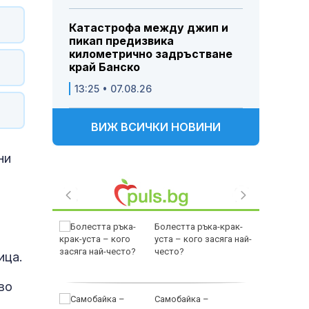
Катастрофа между джип и
пикап предизвика
километрично задръстване
край Банско
13:25 • 07.08.26
ВИЖ ВСИЧКИ НОВИНИ
ни
битки на
Болестта ръка-крак-
 слаби
уста – кого засяга най-
често?
ица.
во
Гърция
Самобайка –