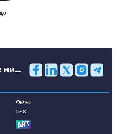
 до
ни...
Филми
RSS