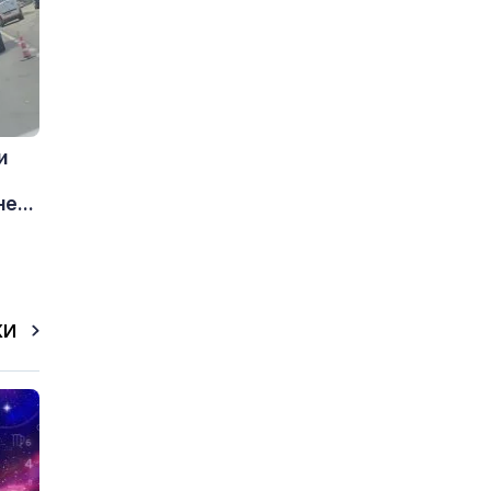
и
е...
КИ