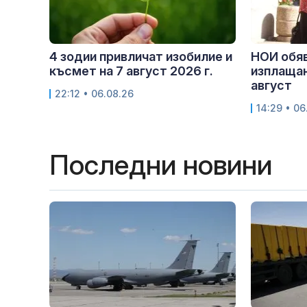
4 зодии привличат изобилие и
НОИ обяв
късмет на 7 август 2026 г.
изплащан
август
22:12 • 06.08.26
14:29 • 06
Последни новини