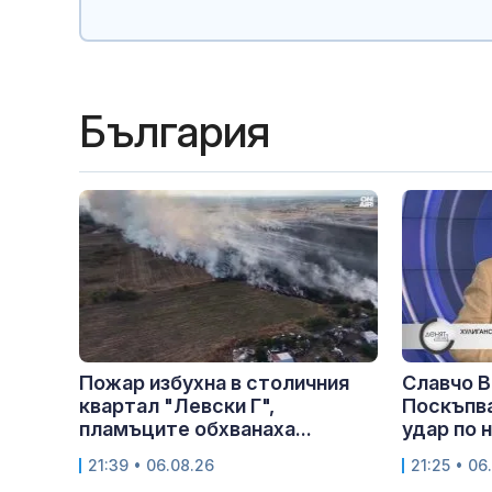
България
Пожар избухна в столичния
Славчо В
квартал "Левски Г",
Поскъпва
пламъците обхванаха...
удар по 
21:39 • 06.08.26
21:25 • 06