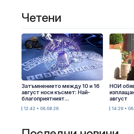
Четени
Затъмнението между 10 и 16
НОИ обяв
август носи късмет: Най-
изплащан
благоприятният...
август
12:42 • 06.08.26
14:29 • 06
Последни новини