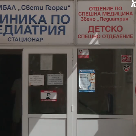
aded
: