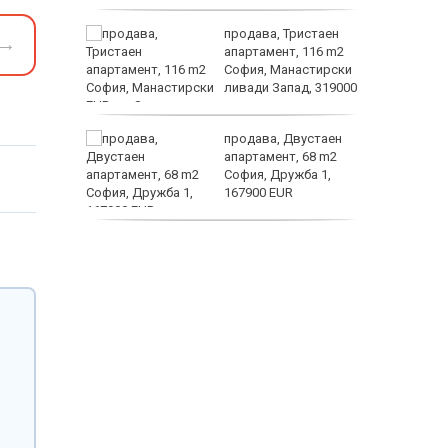
а
продава, Тристаен
→
жимът и
апартамент, 116 m2
София, Манастирски
т
ливади Запад, 319000
EUR
заболяв
от
продава, Двустаен
султ се
апартамент, 68 m2
София, Дружба 1,
167900 EUR
пеперуд
дава под наем,
Двустаен апартамент,
70 m2 София,
Манастирски Ливади,
800 EUR