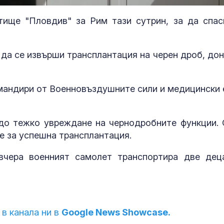
.70%
тище "Пловдив" за Рим тази сутрин, за да спас
 да се извърши трансплантация на черен дроб, дон
омандири от Военновъздушните сили и медицински 
до тежко увреждане на чернодробните функции. 
е за успешна трансплантация.
Днес се прощаваме с
Можем ли да
журналиста и писател
до 146 години,
Димитър Шумналиев
повече?
вчера военният самолет транспортира две дец
Искандер и С-400
Как да избер
срещу изчерпваща се
протеинов ше
ПВО: Ново
какво трябва
 в канала ни в
Google News Showcase.
предизвикателство за
внимаваме?