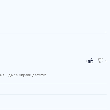
1
0
а.... да се оправи детето!