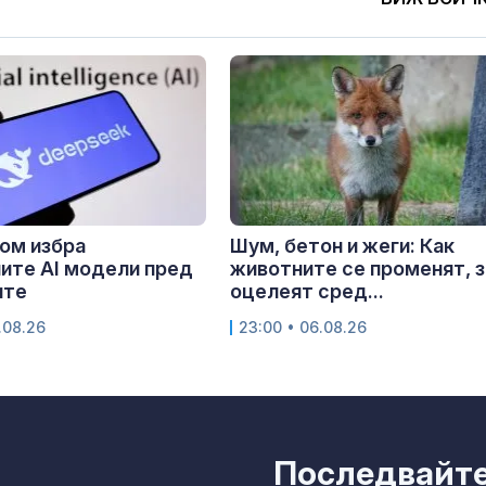
ом избра
Шум, бетон и жеги: Как
ите AI модели пред
животните се променят, з
ите
оцелеят сред...
.08.26
23:00 • 06.08.26
Последвайте 