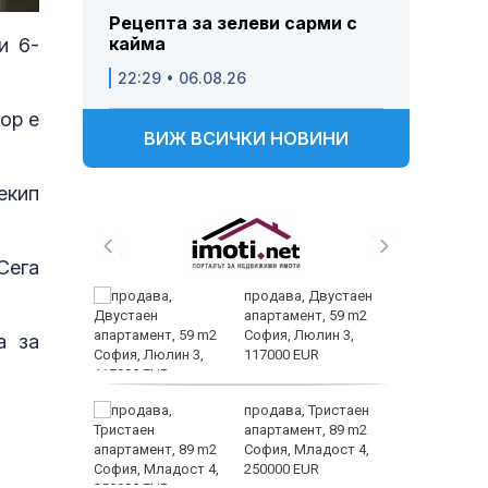
Рецепта за зелеви сарми с
кайма
и 6-
22:29 • 06.08.26
ор е
ВИЖ ВСИЧКИ НОВИНИ
екип
Сега
 живеем
продава, Двустаен
 а и
апартамент, 59 m2
София, Люлин 3,
а за
117000 EUR
ем
продава, Тристаен
йк и за
апартамент, 89 m2
 да
София, Младост 4,
250000 EUR