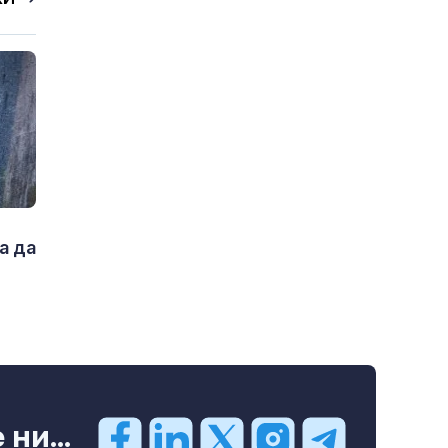
а да
ни...