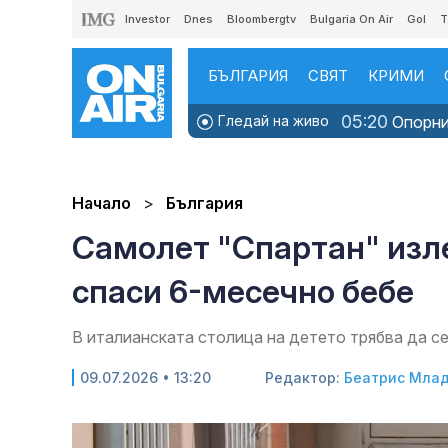
Investor
Dnes
Bloombergtv
Bulgaria On Air
Gol
T
БЪЛГАРИЯ
СВЯТ
КРИМИ
05:20
Гледай на живо
Опорни 
Начало
България
Самолет "Спартан" изле
спаси 6-месечно бебе
В италианската столица на детето трябва да с
09.07.2026 • 13:20
Редактор:
Беатрис Мла