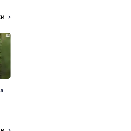
КИ
на
КИ