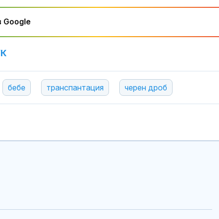
За наказание: Пратиха
Психология з
 Google
в “месомелачката”
родители: Ре
руски войник облечен
чувството за
в рокля (ВИДЕО 16+)
предвидимос
УК
Китай тества Z-10 за
Защо рискът 
опасни мисии:
исхемичен ин
щурмовите
повишава в
бебе
транспантация
черен дроб
хеликоптери тренират
горещините?
адара