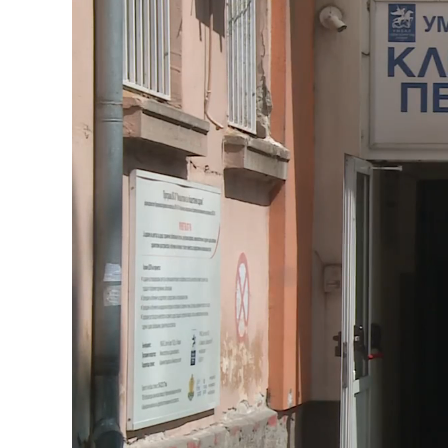
Lo
Unmute