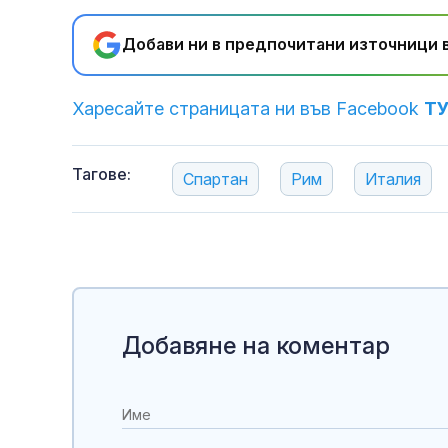
Украйна
Добави ни в предпочитани източници в
Харесайте страницата ни във Facebook
Т
Тагове:
Спартан
Рим
Италия
полети под р
Добавяне на коментар