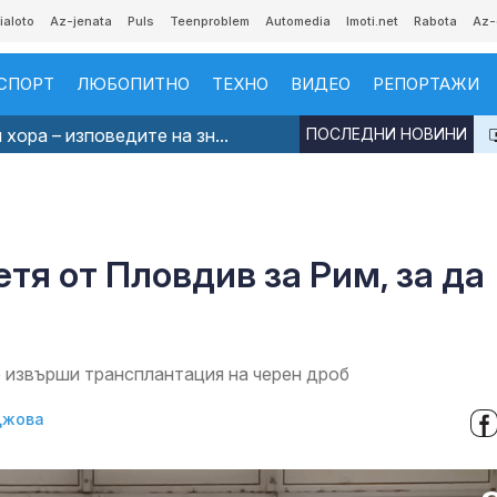
ialoto
Az-jenata
Puls
Teenproblem
Automedia
Imoti.net
Rabota
Az-
СПОРТ
ЛЮБОПИТНО
ТЕХНО
ВИДЕО
РЕПОРТАЖИ
хора – изповедите на зн...
ПОСЛЕДНИ НОВИНИ
тя от Пловдив за Рим, за да
е извърши трансплантация на черен дроб
джова