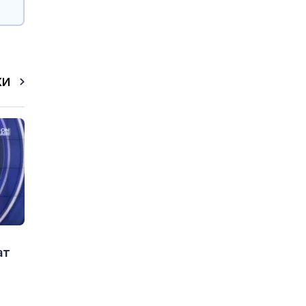
КИ
ат