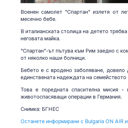
92
Военен самолет "Спартан" излетя от ле
месечно бебе.
В италианската столица на детето трябва
неговата майка.
"Спартан"-ът пътува към Рим заедно с к
от няколко наши болници.
Бебето е с вродено заболяване, довело 
единствената надеждата на семейството 
Това е поредната спасителна мисия - 
животоспасяващи операции в Германия.
Снимка: БГНЕС
Останете информирани с Bulgaria ON AIR и