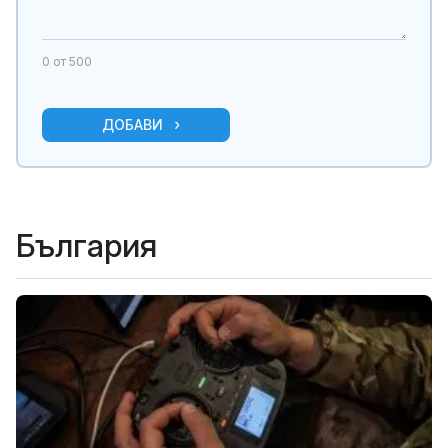
0
от 500
ДОБАВИ
България