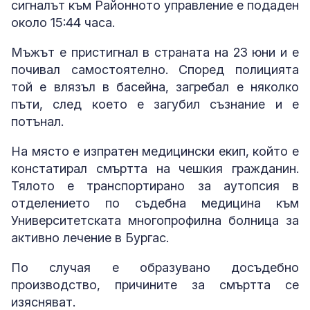
сигналът към Районното управление е подаден
около 15:44 часа.
Мъжът е пристигнал в страната на 23 юни и е
почивал самостоятелно. Според полицията
той е влязъл в басейна, загребал е няколко
пъти, след което е загубил съзнание и е
потънал.
На място е изпратен медицински екип, който е
констатирал смъртта на чешкия гражданин.
Тялото е транспортирано за аутопсия в
отделението по съдебна медицина към
Университетската многопрофилна болница за
активно лечение в Бургас.
По случая е образувано досъдебно
производство, причините за смъртта се
изясняват.