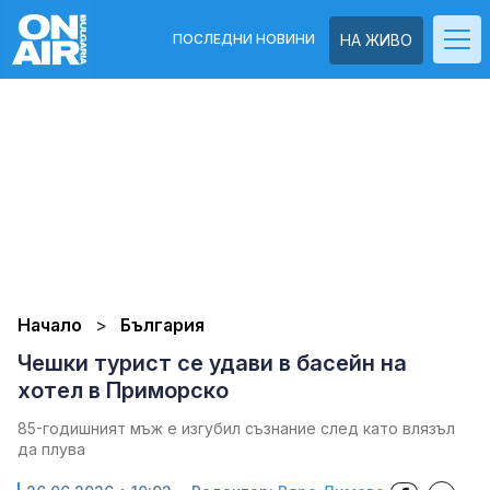
ПОСЛЕДНИ НОВИНИ
НА ЖИВО
Начало
България
Чешки турист се удави в басейн на
хотел в Приморско
85-годишният мъж е изгубил съзнание след като влязъл
да плува