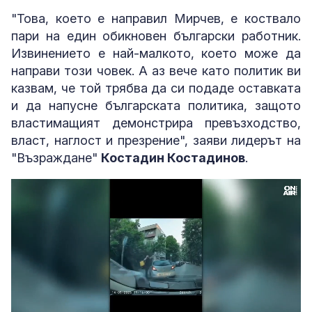
"Това, което е направил Мирчев, е коствало
пари на един обикновен български работник.
Извинението е най-малкото, което може да
направи този човек. А аз вече като политик ви
казвам, че той трябва да си подаде оставката
и да напусне българската политика, защото
властимащият демонстрира превъзходство,
власт, наглост и презрение", заяви лидерът на
"Възраждане"
Костадин Костадинов
.