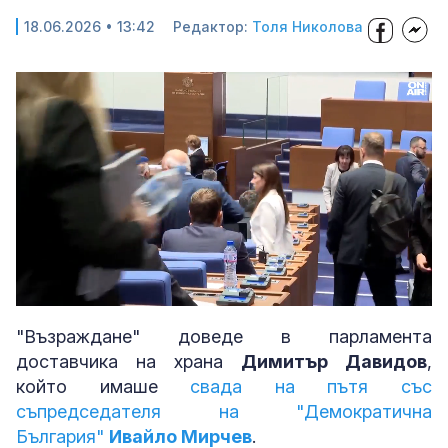
18.06.2026 • 13:42
Редактор:
Толя Николова
Loaded
:
Unmute
100.00%
"Възраждане" доведе в парламента
доставчика на храна
Димитър Давидов
,
който имаше
свада на пътя със
съпредседателя на "Демократична
България"
Ивайло Мирчев
.