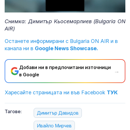
Loaded
:
Unmute
72.57%
Снимка: Димитър Кьосемарлиев (Bulgaria ON
AIR)
Останете информирани с Bulgaria ON AIR и в
канала ни в
Google News Showcase.
Добави ни в предпочитани източници
→
в Google
Харесайте страницата ни във Facebook
ТУК
Тагове:
Димитър Давидов
Ивайло Мирчев