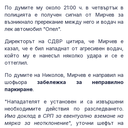
По думите му около 21:00 ч. в четвъртък в
полицията е получен сигнал от Мирчев за
възникнало пререкание между него и водач на
лек автомобил "Опел".
Директорът на СДВР цитира, че Мирчев е
казал, че е бил нападнат от агресивен водач,
който му е нанесъл няколко удара и се е
оттеглил.
По думите на Николов, Мирчев е направил на
шофьора
забележка за неправилно
паркиране
.
"Нападателят е установен и са извършени
необходимите действия по разследването.
Има доклад в СРП за евентуално вземане на
мярка за неотклонение
", уточни шефът на