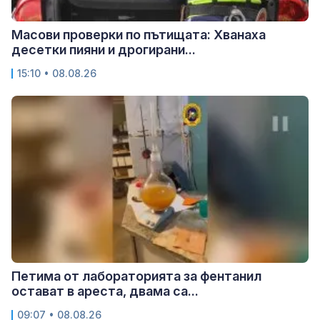
Масови проверки по пътищата: Хванаха
десетки пияни и дрогирани...
15:10 • 08.08.26
Петима от лабораторията за фентанил
остават в ареста, двама са...
09:07 • 08.08.26