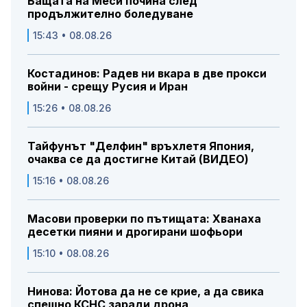
Бащата на Меси почина след
продължително боледуване
15:43 • 08.08.26
Костадинов: Радев ни вкара в две прокси
войни - срещу Русия и Иран
15:26 • 08.08.26
Тайфунът "Делфин" връхлетя Япония,
очаква се да достигне Китай (ВИДЕО)
15:16 • 08.08.26
Масови проверки по пътищата: Хванаха
десетки пияни и дрогирани шофьори
15:10 • 08.08.26
Нинова: Йотова да не се крие, а да свика
спешно КСНС заради дрона