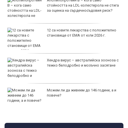
Аполипопротеин B – кога само
стойността на LDL-холестерола не стига
за оценка на сърдечносъдовия риск?
12 са новите лекарства с положително
становище от ЕМА от юли 2026 г.
Хендра вирус – австралийска зооноза с
тежко белодробно и мозъчно засягане
Можем ли да живеем до 146 години, а и
повече?