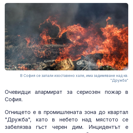
В София се запали изоставено хале, има задимяване над кв.
"Дружба"
Очевидци алармират за сериозен пожар в
София.
Огнището е в промишлената зона до квартал
"Дружба", като в небето над мястото се
забелязва гъст черен дим. Инцидентът е