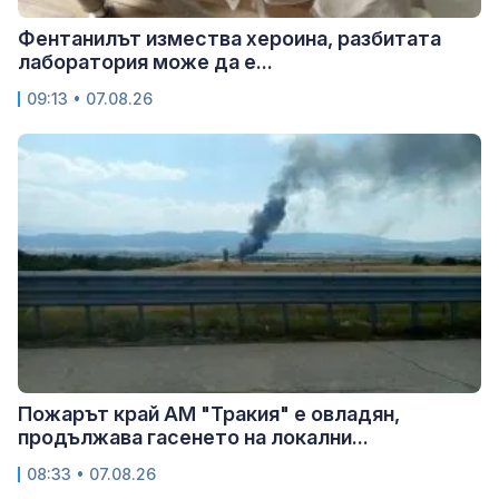
Фентанилът измества хероина, разбитата
лаборатория може да е...
09:13 • 07.08.26
Пожарът край АМ "Тракия" е овладян,
продължава гасенето на локални...
08:33 • 07.08.26