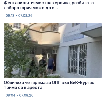
Фентанилът измества хероина, разбитата
лаборатория може да е...
09:13 • 07.08.26
Обвиниха четирима за ОПГ във ВиК-Бургас,
трима са в ареста
09:04 • 07.08.26