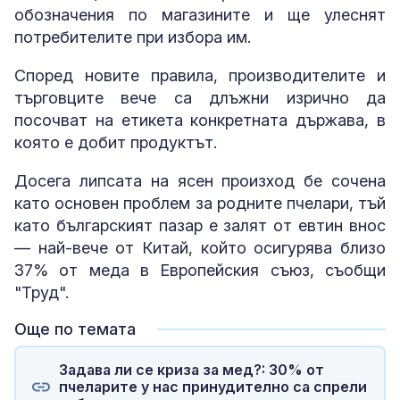
обозначения по магазините и ще улеснят
потребителите при избора им.
Според новите правила, производителите и
търговците вече са длъжни изрично да
посочват на етикета конкретната държава, в
която е добит продуктът.
Досега липсата на ясен произход бе сочена
като основен проблем за родните пчелари, тъй
като българският пазар е залят от евтин внос
— най-вече от Китай, който осигурява близо
37% от меда в Европейския съюз, съобщи
"Труд".
Още по темата
Задава ли се криза за мед?: 30% от
пчеларите у нас принудително са спрели