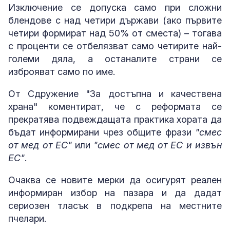
Изключение се допуска само при сложни
блендове с над четири държави (ако първите
четири формират над 50% от сместа) – тогава
с проценти се отбелязват само четирите най-
големи дяла, а останалите страни се
изброяват само по име.
От Сдружение "За достъпна и качествена
храна" коментират, че с реформата се
прекратява подвеждащата практика хората да
бъдат информирани чрез общите фрази
"смес
от мед от ЕС"
или
"смес от мед от ЕС и извън
ЕС"
.
Очаква се новите мерки да осигурят реален
информиран избор на пазара и да дадат
сериозен тласък в подкрепа на местните
пчелари.