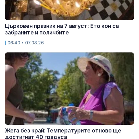
Църковен празник на 7 август: Ето кои са
забраните и поличбите
06:40 • 07.08.26
Жега без край: Температурите отново ще
достигнат 40 градуса