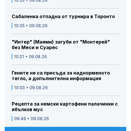
10:53 • 09.08.26
Сабаленка отпадна от турнира в Торонто
10:35 • 09.08.26
"Интер" (Маями) загуби от "Монтерей"
без Меси и Суарес
10:21 • 09.08.26
Гените не са присъда за наднорменото
тегло, а допълнителна информация
10:03 • 09.08.26
Рецепта за немски картофени палачинки с
ябълков мус
09:46 • 09.08.26