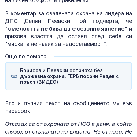
на личен комфорт и привилегии.
В коментар за свалената охрана на лидера на
ДПС Делян Пеевски той подчерта, че
"смелостта не бива да е сезонно явление"
и
призова властта да оставя след себе си
"мярка, а не навик за недосегаемост".
Още по темата
Борисов и Пеевски останаха без
държавна охрана, ГЕРБ посочи Радев с
пръст (ВИДЕО)
Ето и пълния текст на съобщението му във
Facebook:
Отказах се от охраната от НСО в деня, в който
слязох от стъпалата на властта. Не от поза. Не