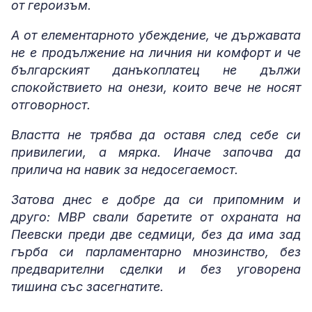
от героизъм.
А от елементарното убеждение, че държавата
не е продължение на личния ни комфорт и че
българският данъкоплатец не дължи
спокойствието на онези, които вече не носят
отговорност.
Властта не трябва да оставя след себе си
привилегии, а мярка. Иначе започва да
прилича на навик за недосегаемост.
Затова днес е добре да си припомним и
друго: МВР свали баретите от охраната на
Пеевски преди две седмици, без да има зад
гърба си парламентарно мнозинство, без
предварителни сделки и без уговорена
тишина със засегнатите.