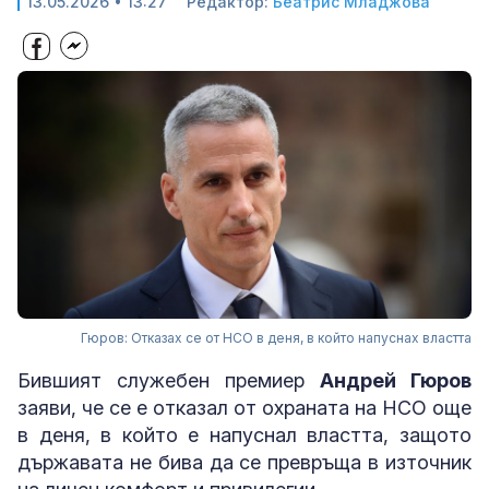
13.05.2026 • 13:27
Редактор:
Беатрис Младжова
Гюров: Отказах се от НСО в деня, в който напуснах властта
Бившият служебен премиер
Андрей Гюров
заяви, че се е отказал от охраната на НСО още
в деня, в който е напуснал властта, защото
държавата не бива да се превръща в източник