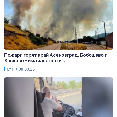
Пожари горят край Асеновград, Бобошево и
Хасково - има засегнати...
17:11 • 08.08.26