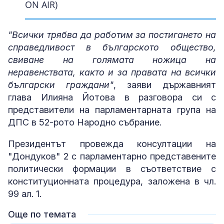
ON AIR)
ON AIR)
ON AIR)
ON AIR)
ON AIR)
ON AIR)
ON AIR)
ON AIR)
ON AIR)
ON AIR)
ON AIR)
ON AIR)
ON AIR)
ON AIR)
ON AIR)
ON AIR)
ON AIR)
ON AIR)
ON AIR)
ON AIR)
ON AIR)
ON AIR)
ON AIR)
ON AIR)
ON AIR)
ON AIR)
ON AIR)
ON AIR)
ON AIR)
ON AIR)
ON AIR)
ON AIR)
ON AIR)
ON AIR)
ON AIR)
ON AIR)
ON AIR)
"Всички трябва да работим за постигането на
справедливост в българското общество,
свиване на голямата ножица на
неравенствата, както и за правата на всички
български граждани"
, заяви държавният
глава Илияна Йотова в разговора си с
представители на парламентарната група на
ДПС в 52-рото Народно събрание.
Президентът провежда консултации на
"Дондуков" 2 с парламентарно представените
политически формации в съответствие с
конституционната процедура, заложена в чл.
99 ал. 1.
Още по темата