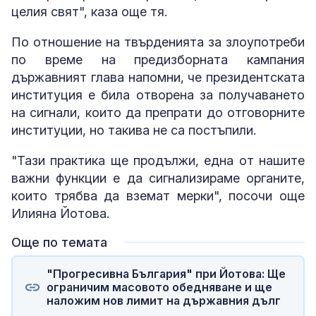
целия свят", каза още тя.
По отношение на твърденията за злоупотреби
по време на предизборната кампания
държавният глава напомни, че президентската
институция е била отворена за получаването
на сигнали, които да препрати до отговорните
институции, но такива не са постъпили.
"Тази практика ще продължи, една от нашите
важни функции е да сигнализираме органите,
които трябва да вземат мерки", посочи още
Илияна Йотова.
Още по темата
"Прогресивна България" при Йотова: Ще
ограничим масовото обедняване и ще
наложим нов лимит на държавния дълг