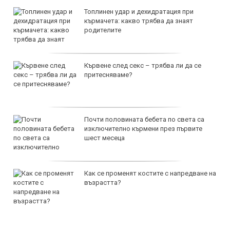
Топлинен удар и дехидратация при
кърмачета: какво трябва да знаят
родителите
Кървене след секс – трябва ли да се
притесняваме?
Почти половината бебета по света са
изключително кърмени през първите
шест месеца
Как се променят костите с напредване на
възрастта?