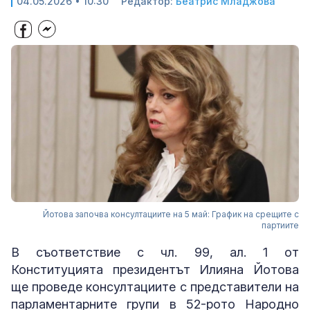
04.05.2026 • 10:30
Редактор:
Беатрис Младжова
Йотова започва консултациите на 5 май: График на срещите с
партиите
В съответствие с чл. 99, ал. 1 от
Конституцията президентът Илияна Йотова
ще проведе консултациите с представители на
парламентарните групи в 52-рото Народно