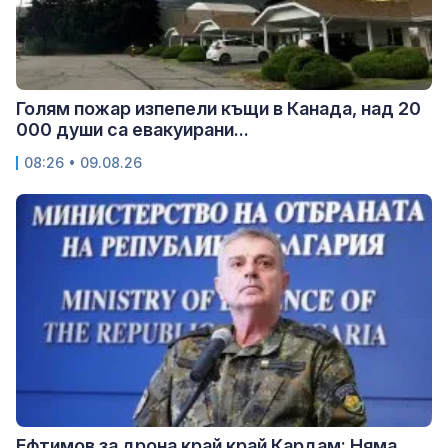
Голям пожар изпепели къщи в Канада, над 20
000 души са евакуирани...
08:26 • 09.08.26
Ефтимов за дрона край край Кардам: Няма