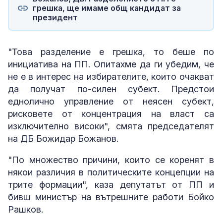
грешка, ще имаме общ кандидат за
президент
"Това разделение е грешка, то беше по
инициатива на ПП. Опитахме да ги убедим, че
не е в интерес на избирателите, които очакват
да получат по-силен субект. Предстои
еднолично управление от неясен субект,
рисковете от концентрация на власт са
изключително високи", смята председателят
на ДБ Божидар Божанов.
"По множество причини, които се коренят в
някои различия в политическите концепции на
трите формации", каза депутатът от ПП и
бивш министър на вътрешните работи Бойко
Рашков.