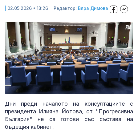
02.05.2026 • 13:26
Редактор:
Вяра Димова
Loaded
:
Unmute
84.71%
Дни преди началото на консултациите с
президента Илияна Йотова, от ''Прогресивна
България" не са готови със състава на
бъдещия кабинет.