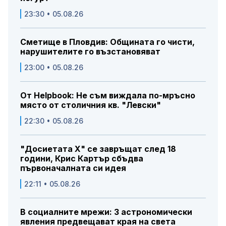
23:30 • 05.08.26
Сметище в Пловдив: Общината го чисти,
нарушителите го възстановяват
23:00 • 05.08.26
От Helpbook: Не съм виждала по-мръсно
място от столичния кв. "Левски"
22:30 • 05.08.26
"Досиетата Х" се завръщат след 18
години, Крис Картър сбъдва
първоначалната си идея
22:11 • 05.08.26
В социалните мрежи: 3 астрономически
явления предвещават края на света