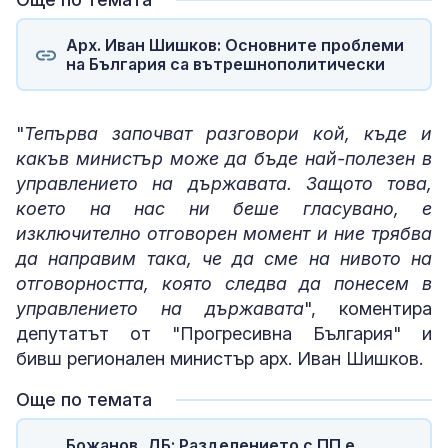
Арх. Иван Шишков: Основните проблеми
на България са вътрешнополитически
"
Тепърва започват разговори кой, къде и
какъв министър може да бъде най-полезен в
управлението на държавата. Защото това,
което на нас ни беше гласувано, е
изключително отговорен момент и ние трябва
да направим така, че да сме на нивото на
отговорността, която следва да понесем в
управлението на държавата
", коментира
депутатът от "Прогресивна България" и
бивш регионален министър арх. Иван Шишков.
Още по темата
Божанов, ДБ: Разделението с ПП е