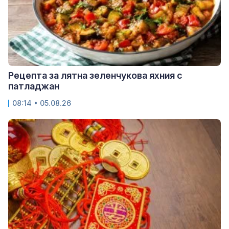
Рецепта за лятна зеленчукова яхния с
патладжан
08:14 • 05.08.26