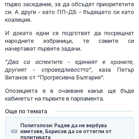
първо заседание, за да обсъдят приоритетите
си. А други - като ПП-ДБ - бъдещето си като
коалиция.
И докато едни се подготвят да посрещнат
народните избраници, те самите си
начертават първите задачи.
"Два са аспектите - единият е храните,
другият - справедливостта"
, каза Петър
Витанов от "Прогресивна България".
Опозицията е в очакване какъв ще бъде
кабинетът на първите в парламента.
Още по темата
Политолози: Радев да не вербува
кметове, Борисов да се оттегли от
политиката