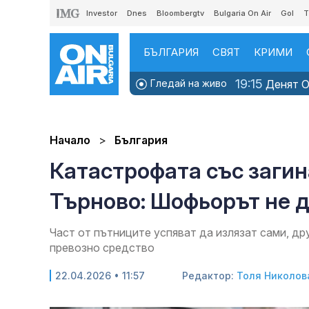
Investor
Dnes
Bloombergtv
Bulgaria On Air
Gol
T
БЪЛГАРИЯ
СВЯТ
КРИМИ
19:15
Гледай на живо
Денят ON
Начало
България
Катастрофата със заги
Търново: Шофьорът не 
Част от пътниците успяват да излязат сами, д
превозно средство
22.04.2026 • 11:57
Редактор:
Толя Николов