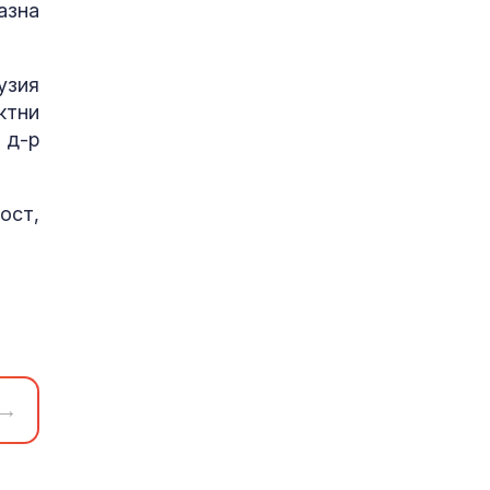
азна
узия
ктни
 д-р
ост,
→