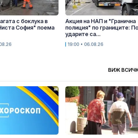
сагата с боклука в
Акция на НАП и "Гранична
Чиста София" поема
полиция" по границите: П
ударите са...
.08.26
19:00 • 06.08.26
ВИЖ ВСИЧ