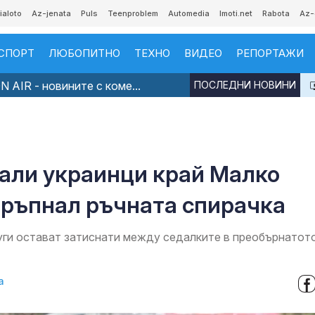
ialoto
Az-jenata
Puls
Teenproblem
Automedia
Imoti.net
Rabota
Az-
СПОРТ
ЛЮБОПИТНО
ТЕХНО
ВИДЕО
РЕПОРТАЖИ
 AIR - новините с коме...
ПОСЛЕДНИ НОВИНИ
нали украинци край Малко
дръпнал ръчната спирачка
руги остават затиснати между седалките в преобърнатот
а