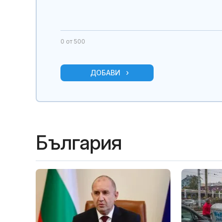
0
от 500
ДОБАВИ
България