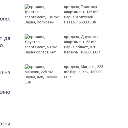
а
продава, Тристаен
жимът и
апартамент, 136 m2
Варна, Колхозен
рна.
т
Пазар, 165000 EUR
пеперуд
от
продава, Двустаен
т да
султ се
апартамент, 63 m2
о.
Варна област, м-т
Кабакум, 109000 EUR
icitide
продава, Магазин, 225
ешна
m2 Варна, Хеи, 180000
а
EUR
рапия за
елно
продава, Офис, 141 m2
Варна, Бриз, 112000
EUR
озни