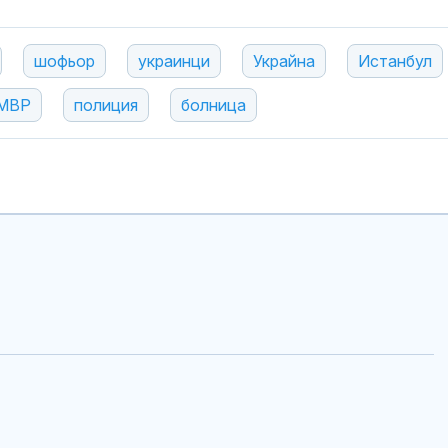
шофьор
украинци
Украйна
Истанбул
МВР
полиция
болница