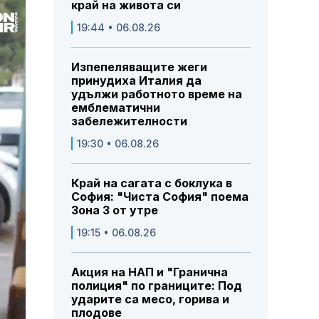
край на живота си
19:44 • 06.08.26
Изпепеляващите жеги
принудиха Италия да
удължи работното време на
емблематични
забележителности
19:30 • 06.08.26
Край на сагата с боклука в
София: "Чиста София" поема
Зона 3 от утре
19:15 • 06.08.26
Акция на НАП и "Гранична
полиция" по границите: Под
ударите са месо, горива и
плодове