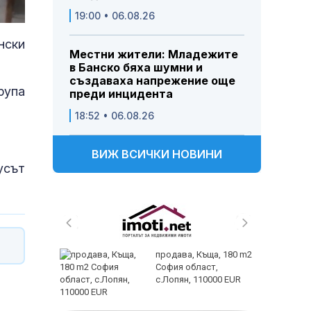
19:00 • 06.08.26
нски
Местни жители: Младежите
в Банско бяха шумни и
създаваха напрежение още
рупа
преди инцидента
18:52 • 06.08.26
ВИЖ ВСИЧКИ НОВИНИ
усът
ем
продава, Къща, 180 m2
йк и за
София област,
 да
с.Лопян, 110000 EUR
заболяв