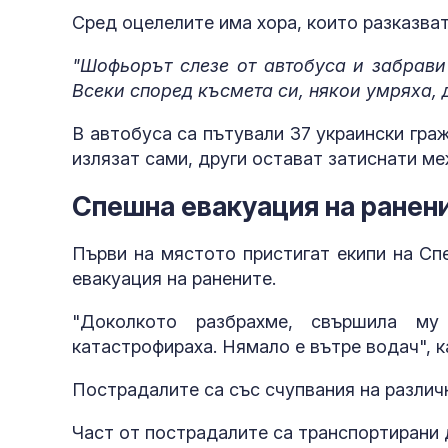
Сред оцелелите има хора, които разказват 
"Шофьорът слезе от автобуса и забрави
Всеки според късмета си, някои умряха,
при смърт
В автобуса са пътували 37 украински гра
излязат сами, други остават затиснати м
Спешна евакуация на ранен
Първи на мястото пристигат екипи на Сп
евакуация на ранените.
"Пирогов"
"Доколкото разбрахме, свършила му
катастрофираха. Нямало е вътре водач", 
Пострадалите са със счупвания на различ
Част от пострадалите са транспортирани 