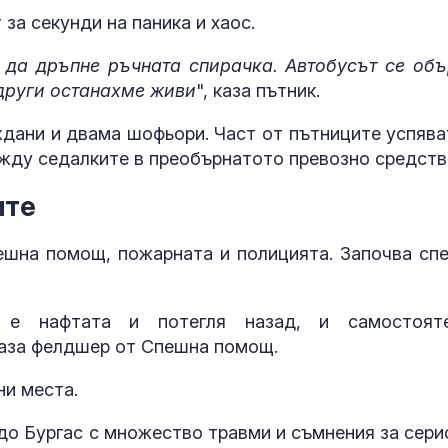
за секунди на паника и хаос.
"Черните вдовици" в
Психология з
Русия: Фиктивни
родители: Ре
бракове с войници
чувството за
 да дръпне ръчната спирачка. Автобусът се объ
заради обезщетението
предвидимос
 други останахме живи
", каза пътник.
Парадоксът на
Защо рискът 
ждани и двама шофьори. Част от пътниците успява
войната: Защо руската
исхемичен ин
ежду седалките в преобърнатото превозно средств
оръжейна индустрия
повишава в
изпитва затруднения
горещините?
ите
Почина д-р Георги
FDA одобри Еnl
ешна помощ, пожарната и полицията. Започва сп
Поптодоров,
decanoate:
дългогодишен
Революционн
неврохирург в
перорална те
висок холестерол
 е нафтата и потегля назад, и самостоят
каза фелдшер от Спешна помощ.
ни места.
до Бургас с множество травми и съмнения за сери