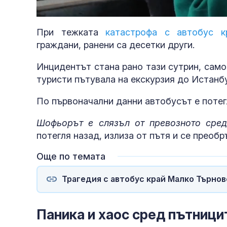
Loaded
:
Unmute
42.27%
При тежката
катастрофа с автобус 
граждани, ранени са десетки други.
Инцидентът стана рано тази сутрин, само
туристи пътувала на екскурзия до Истанбу
По първоначални данни автобусът е потегл
Шофьорът е слязъл от превозното сред
потегля назад, излиза от пътя и се преобр
Още по темата
Трагедия с автобус край Малко Търнов
Паника и хаос сред пътници