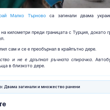
край Малко Търново
са загинали двама украи
 на километри преди границата с Турция, докато г
л.
ил сам и се е преобърнал в крайпътно дере.
ство и не е дръпнал ръчната спирачка
. Автоб
ъща в близкото дере.
о: Двама загинали и множество ранени
Близо 12 000 смъртни
Как да избер
случаи в Германия,
протеинов ше
свързани с жегите
какво трябва
те
внимаваме?