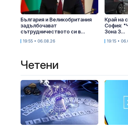
България и Великобритания
Край на 
задълбочават
София: "
сътрудничеството си в...
Зона 3...
19:55 • 06.08.26
19:15 • 06
Четени