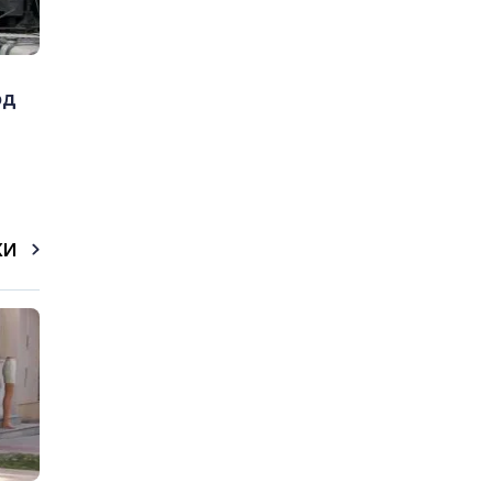
од
КИ