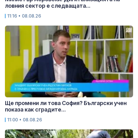
ловния сектор е следващата...
11:16 • 08.08.26
Ще промени ли това София? Български учен
показа как сградите...
11:00 • 08.08.26