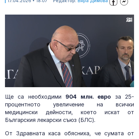
17.04.2026 • 18:07
Редактор:
Вяра Димова
Loaded
:
Unmute
79.77%
Ще са необходими
904 млн. евро
за 25-
процентното увеличение на всички
медицински дейности, което искат от
Българския лекарски съюз (БЛС).
От Здравната каса обясниха, че сумата от