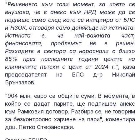
"
Решението към този момент, за което се
внушава, че е анекс към НРД може да се
подпише само след като се инициира от БЛС
и НЗОК, отговаря само донякъде на истината.
Истината е, че най-важната част,
финансовата, проблемът не е решен.
Разходите в сектора са нараснали с близо
85% през последните години цените на
клиничните пътеки с цени от 2024 г.
", каза
председателят на БЛС д-р Николай
Брънзалов.
"904 млн. евро са общите суми. В момента, в
който се дадат парите, ще подпишем анекс
към Рамковия договор. Разбира се, не говорим
за безконтролно харчене на пари", коментира
доц. Петко Стефановски.