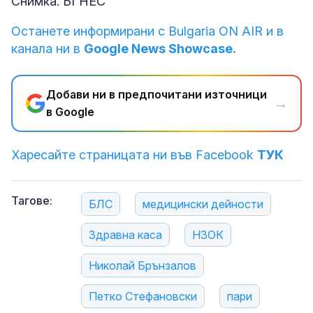
Снимка: БГНЕС
Останете информирани с Bulgaria ON AIR и в
канала ни в
Google News Showcase.
Добави ни в предпочитани източници
→
в Google
Харесайте страницата ни във Facebook
ТУК
Тагове:
БЛС
медицински дейности
Здравна каса
НЗОК
Николай Брънзалов
Петко Стефановски
пари