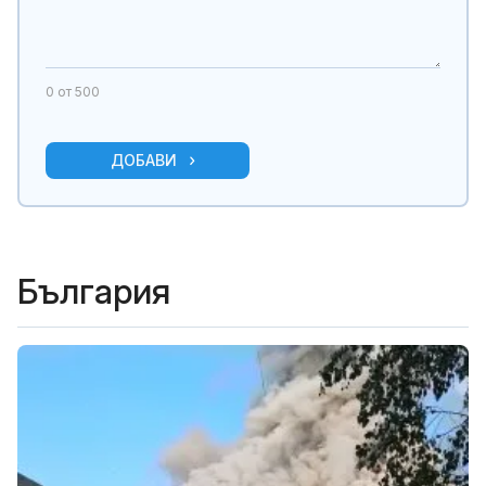
0
от 500
ДОБАВИ
България