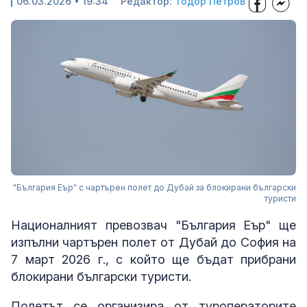
06.03.2026 • 19:34
Редактор:
Тодор Петров
"България Еър" с чартърен полет до Дубай за блокирани български
туристи
Националният превозвач "България Еър" ще
изпълни чартърен полет от Дубай до София на
7 март 2026 г., с който ще бъдат прибрани
блокирани български туристи.
Полетът се организира от туроператорите