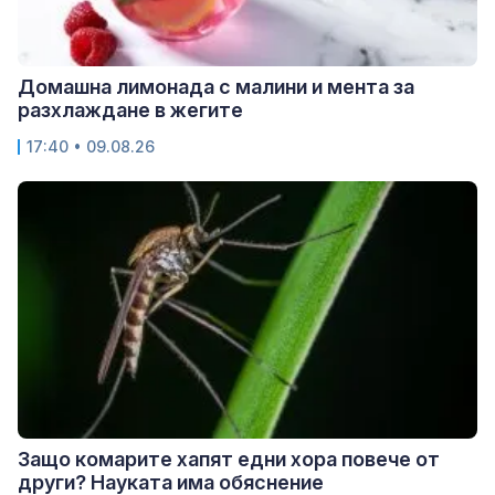
Домашна лимонада с малини и мента за
разхлаждане в жегите
17:40 • 09.08.26
Защо комарите хапят едни хора повече от
други? Науката има обяснение