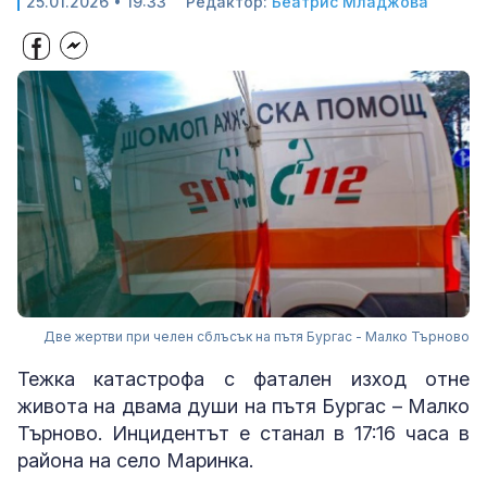
25.01.2026 • 19:33
Редактор:
Беатрис Младжова
Две жертви при челен сблъсък на пътя Бургас - Малко Търново
Тежка катастрофа с фатален изход отне
живота на двама души на пътя Бургас – Малко
Търново. Инцидентът е станал в 17:16 часа в
района на село Маринка.