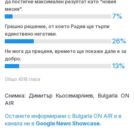
да постигне максимален резултат като "новия
месия".
7%
Грешно решение, от което Радев ще търпи
единствено негативи.
26%
Не мога да преценя, времето ще покаже дали е за
добро.
13%
Общо 4518 гласа
Снимка: Димитър Кьосемарлиев, Bulgaria ON
AIR
Останете информирани с Bulgaria ON AIR и в
канала ни в
Google News Showcase.