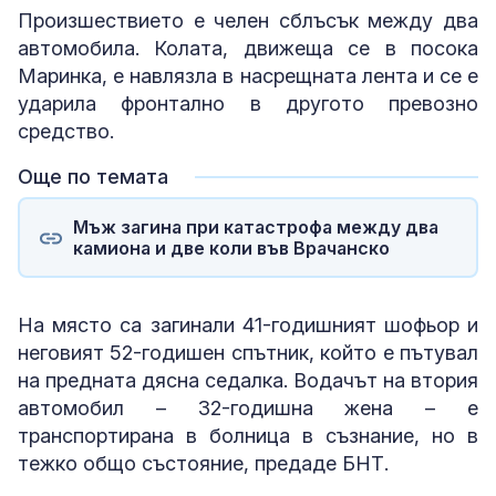
Произшествието е челен сблъсък между два
автомобила. Колата, движеща се в посока
Маринка, е навлязла в насрещната лента и се е
ударила фронтално в другото превозно
средство.
Още по темата
Мъж загина при катастрофа между два
камиона и две коли във Врачанско
На място са загинали 41-годишният шофьор и
неговият 52-годишен спътник, който е пътувал
на предната дясна седалка. Водачът на втория
автомобил – 32-годишна жена – е
транспортирана в болница в съзнание, но в
тежко общо състояние, предаде БНТ.