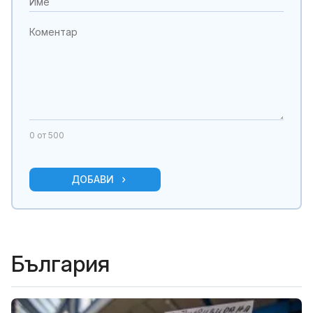
0
от 500
ДОБАВИ
България