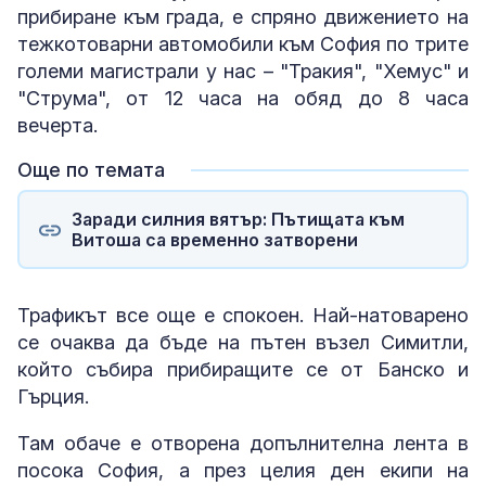
прибиране към града, е спряно движението на
тежкотоварни автомобили към София по трите
големи магистрали у нас – "Тракия", "Хемус" и
"Струма", от 12 часа на обяд до 8 часа
вечерта.
Още по темата
Заради силния вятър: Пътищата към
Витоша са временно затворени
Трафикът все още е спокоен. Най-натоварено
се очаква да бъде на пътен възел Симитли,
който събира прибиращите се от Банско и
Гърция.
Там обаче е отворена допълнителна лента в
посока София, а през целия ден екипи на