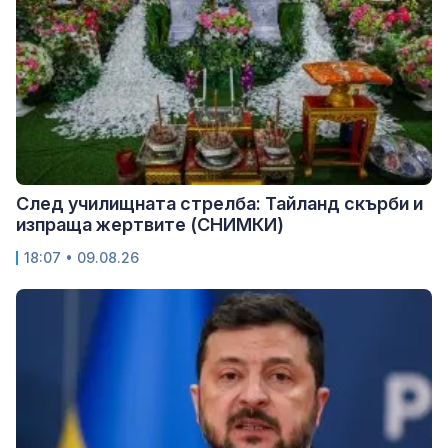
След училищната стрелба: Тайланд скърби и
изпраща жертвите (СНИМКИ)
18:07 • 09.08.26