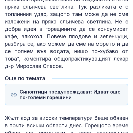
пряка слънчева светлина. Тук разликата е с
топлинния удар, защото там може да не сме
изложени на пряка слънчева светлина. Не е
добра идея в горещините да се консумират
кафе, алкохол. Повече плодове и зеленчуци,
разбира се, ако можем да сме на морето и да
се топнем във водата, нищо по-хубаво от
това", коментира общопрактикуващият лекар
д-р Мирослав Спасов.
Още по темата
Синоптици предупреждават: Идват още
по-големи горещини
Жълт код за високи температури беше обявен
в почти всички области днес. Горещото време
обаче ще продължи и през следващите