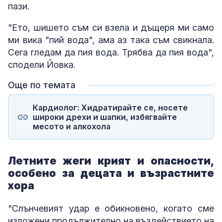
пази.
"Ето, шишето съм си взела и дъщеря ми само
ми вика "пий вода", ама аз така съм свикнала.
Сега гледам да пия вода. Трябва да пия вода",
сподели Йовка.
Още по темата
Кардиолог: Хидратирайте се, носете
широки дрехи и шапки, избягвайте
месото и алкохола
Летните жеги крият и опасности,
особено за децата и възрастните
хора
"Слънчевият удар е обикновено, когато сме
изложени продължително на въздействието на