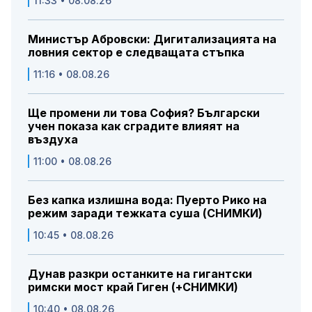
11:33 • 08.08.26
Министър Абровски: Дигитализацията на
ловния сектор е следващата стъпка
11:16 • 08.08.26
Ще промени ли това София? Български
учен показа как сградите влияят на
въздуха
11:00 • 08.08.26
Без капка излишна вода: Пуерто Рико на
режим заради тежката суша (СНИМКИ)
10:45 • 08.08.26
Дунав разкри останките на гигантски
римски мост край Гиген (+СНИМКИ)
10:40 • 08.08.26