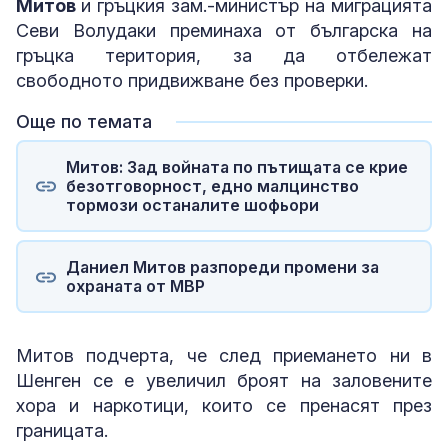
Митов
и гръцкия зам.-министър на миграцията
Севи Волудаки преминаха от българска на
гръцка територия, за да отбележат
свободното придвижване без проверки.
Още по темата
Митов: Зад войната по пътищата се крие
безотговорност, едно малцинство
тормози останалите шофьори
Даниел Митов разпореди промени за
охраната от МВР
Митов подчерта, че след приемането ни в
Шенген се е увеличил броят на заловените
хора и наркотици, които се пренасят през
границата.