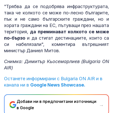
"Трябва да се подобрява инфраструктурата,
така че колкото се може по-лесно българите,
пък и не само българските граждани, но и
хората граждани на ЕС, пътуващи през нашата
територия,
да преминават колкото се може
по-бързо
и да стигат дестинациите, които са
си набелязали", коментира вътрешният
министър Даниел Митов.
Снимка: Димитър Кьосемарлиев (Bulgaria ON
AIR)
Останете информирани с Bulgaria ON AIR и в
канала ни в
Google News Showcase.
Добави ни в предпочитани източници
→
в Google