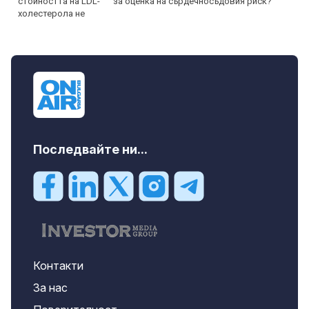
за оценка на сърдечносъдовия риск?
Последвайте ни...
Контакти
За нас