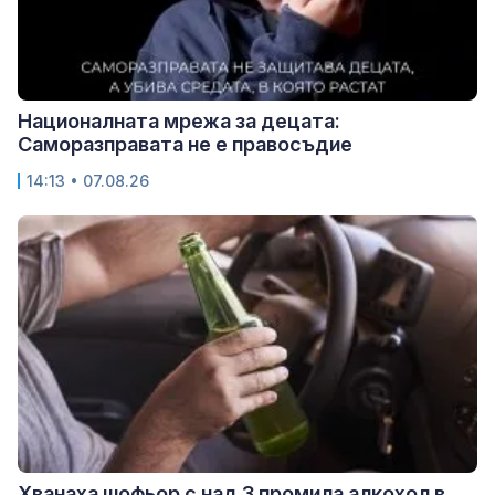
Националната мрежа за децата:
Саморазправата не е правосъдие
14:13 • 07.08.26
Хванаха шофьор с над 3 промила алкохол в