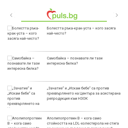
Болестта ръка-крак-уста – кого засяга
най-често?
Самобайка – познавате ли тази
интересна билка?
„Зачатие“ и „Искам бебе“ са против
прехвърлянето на Центъра за асистирана
репродукция към НЗОК
Аполипопротеин B – кога само
стойността на LDL-холестерола не стига