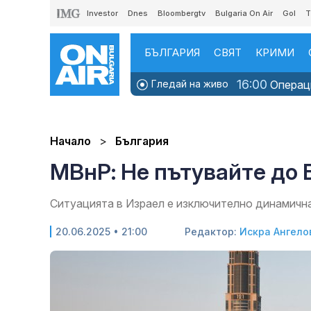
Investor
Dnes
Bloombergtv
Bulgaria On Air
Gol
T
БЪЛГАРИЯ
СВЯТ
КРИМИ
16:00
Гледай на живо
Операци
Начало
България
МВнР: Не пътувайте до 
Ситуацията в Израел е изключително динамичн
20.06.2025 • 21:00
Редактор:
Искра Ангело