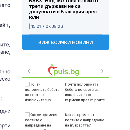
БАБХ: Над 150 тона стоки от
като
трети държави не са
допуснати в България през
юли
ейт,
15:01 • 07.08.26
ВИЖ ВСИЧКИ НОВИНИ
ите,
ане,
янно
еско
Почти половината
ристо
бебета по света са
Горна
изключително
:
кърмени през първите
шест месеца
идни
дкрепата
Как се променят
льо Пен
костите с напредване
орти
във
на възрастта?