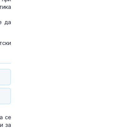
тика
е да
тски
а се
и за