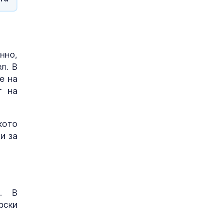
нно,
л. В
е на
т на
кото
и за
и. В
рски