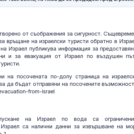
творено от съображения за сигурност. Същевреме
за връщане на израелски туристи обратно в Израе
 на Израел публикува информация за предоставян
ни и за евакуация от Израел по въздушен пъ
уристи.
и на посочената по-долу страница на израелс
два да бъдат отправяни на посочените възможност
evacuation-from-israel
пускане на Израел по вода са ограничен
 Израел са налични данни за извършване на мо
e-1