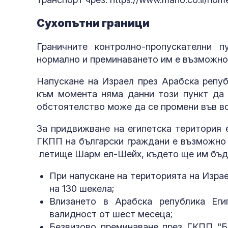
Сухопътни граници
Граничните контролно-пропускателни 
нормално и преминаването им е възможно
Напускане на Израел през Арабска репуб
към момента няма данни този пункт да 
обстоятелство може да се промени във в
За придвижване на египетска територия 
ГКПП на български граждани е възможно 
летище Шарм ел-Шейх, където ще им бъде 
При напускане на територията на Израе
на 130 шекела;
Влизането в Арабска република Ег
валидност от шест месеца;
Безвизово преминаване през ГКПП "Бе