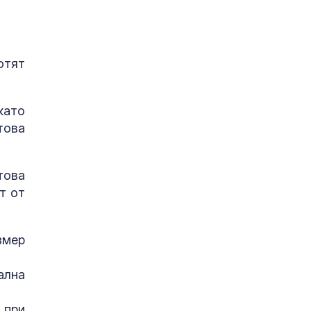
отят
като
това
това
т от
змер
ална
 при