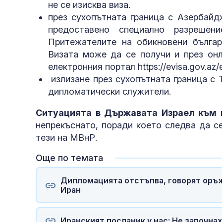
не се изисква виза.
през сухопътната граница с Азербай
предоставено специално разрешен
Притежателите на обикновени българ
Визата може да се получи и през онл
електронния портал https://evisa.gov.az/
излизане през сухопътната граница с
дипломатически служители.
Ситуацията в Държавата Израел към
непрекъснато, поради което следва да с
тези на МВнР.
Още по темата
Дипломацията отстъпва, говорят оръж
Иран
Иранският посланик у нас: Не започна