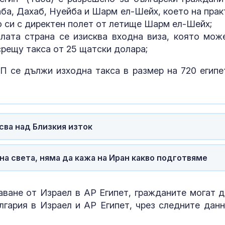
Таба, Дахаб, Нуейба и Шарм ел-Шейх, което на прак
 си с директен полет от летище Шарм ел-Шейх;
лата страна се изисква входна виза, която мож
срещу такса от 25 щатски долара;
ПП се дължи изходна такса в размер на 720 египе
ва над Близкия изток
а света, няма да кажа на Иран какво подготвяме
ване от Израел в АР Египет, гражданите могат д
лгария в Израел и АР Египет, чрез следните данн