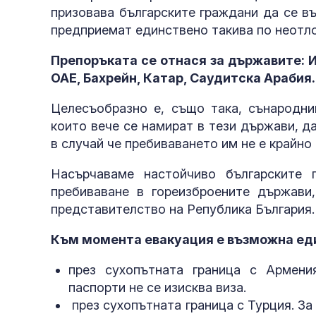
призовава българските граждани да се в
предприемат единствено такива по неотл
Препоръката се отнася за държавите: Ир
ОАЕ, Бахрейн, Катар, Саудитска Арабия.
Целесъобразно е, също така, сънародни
които вече се намират в тези държави, 
в случай че пребиваването им не е крайно
Насърчаваме настойчиво българските 
пребиваване в гореизброените държави
представителство на Република България.
Към момента евакуация е възможна еди
през сухопътната граница с Армени
паспорти не се изисква виза.
през сухопътната граница с Турция. З