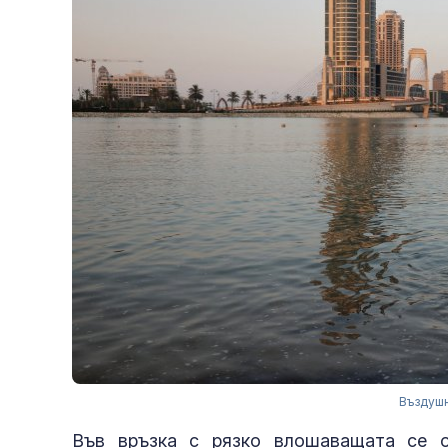
Въздушн
Във връзка с рязко влошаващата се о