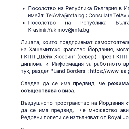
Посолство на Република България в Изр
имейл: TelAviv@mfa.bg ; Consulate.TelAv
Посолство на Република Бълг
Krasimir.Yakimov@mfa.bg
Лицата, които предприемат самостоятел
на Хашемитско кралство Йордания, могат
ГКПП „Шейх Хюсеин“ (север.). През ГКПП
дипломати. Информация за работното вр
тук, раздел "Land Borders": https://www.iaa.g
Следва да се има предвид, че
режима
осъществява с виза
.
Въздушното пространство на Йордания къ
да се има предвид, че множество ави
Редовни полети се изпълняват от Royal Jord