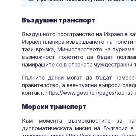
Въздушен транспорт
Въздушното пространство на Израел е за
Израел планира извършването на полети 
тази връзка, Министерството на туризма
възможност полетите да бъдат ползва
намиращите се в страната чуждестранни т
Пълните данни могат да бъдат намерен
правителство, а евентуални въпроси сле
контакт: https://www.gov.il/en/pages/tourist-
Морски транспорт
Към момента възможностите за на
дипломатическата мисия на България в
транспорт чрез: https://www.mano.co.il/hom