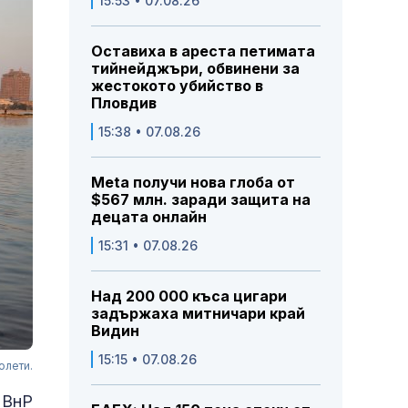
15:53 • 07.08.26
Оставиха в ареста петимата
тийнейджъри, обвинени за
жестокото убийство в
Пловдив
15:38 • 07.08.26
Meta получи нова глоба от
$567 млн. заради защита на
децата онлайн
15:31 • 07.08.26
Над 200 000 къса цигари
задържаха митничари край
Видин
15:15 • 07.08.26
олети.
МВнР