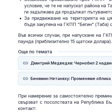
условие, че те не напускат района на 
ги задължава да продължат пътуването
За придвижване на територията на ця
бъде закупена на ГКПП "Бегин" (Таба) 
Във всички случаи, при напускане на ГК
паунда (приблизително 15 щатски долара).
Още по темата
Дмитрий Медведев: Чернобил 2 надвис
Бенямин Нетаняху: Променяме облика н
При намерение за самостоятелно премина
свързват с посолствата на Република Бъ
контакт: