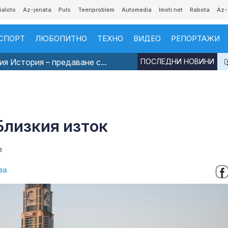
ialoto
Az-jenata
Puls
Teenproblem
Automedia
Imoti.net
Rabota
Az-
СПОРТ
ЛЮБОПИТНО
ТЕХНО
ВИДЕО
РЕПОРТАЖИ
я История – предаване с...
ПОСЛЕДНИ НОВИНИ
Близкия изток
а
ва