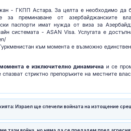
Франция
джан - ГКПП Астара. За целта е необходимо да 
Откриха огни
ие за преминаване от азербайджанските вла
Африканска ч
ски паспорти имат нужда от виза за Азербайд
свинете във
айн системата - ASAN Visa. Услугата е достъпн
Варненско
en/
 Туркменистан към момента е възможно единствен
Сигналите ви:
срещу мигран
проблеми на
"Златните мо
 момента е изключително динамична
и се про
е спазват стриктно препоръките на местните влас
ията: Израел ще спечели войната на изтощение сре
хме тази война, но няма да се предадем пред агресия