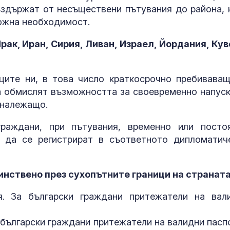
ъздържат от несъществени пътувания до района, 
ожна необходимост.
ак, Иран, Сирия, Ливан, Израел, Йордания, Кув
ците ни, в това число краткосрочно пребиваващ
да обмислят възможността за своевременно напуск
 належащо.
граждани, при пътувания, временно или посто
, да се регистрират в съответното дипломатич
Издирват 58-
годишният Х
Величков от 
нствено през сухопътните граници на страната
Оряховица
я. За български граждани притежатели на вал
Мъск даде по
си на Марин 
а български граждани притежатели на валидни пасп
за изборите 