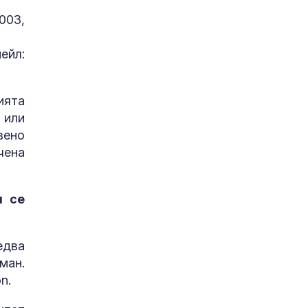
003,
йл:
ията
 или
вено
чена
я се
едва
ман.
n.