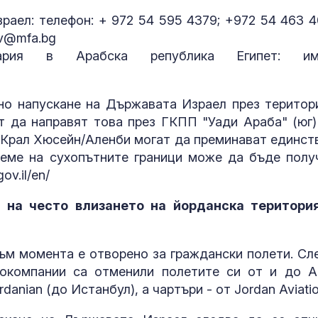
аел: ‪телефон: + 972 54 595 4379; ‪+972 54 463 4
iv@mfa.bg
ария в Арабска република Египет: име
но напускане на Държавата Израел през територ
 да направят това през ГКПП "Уади Араба" (юг)
 Крал Хюсейн/Aленби могат да преминават единст
еме на сухопътните граници може да бъде полу
ov.il/en/
 на често влизането на йорданска територи
м момента е отворено за граждански полети. Сл
окомпании са отменили полетите си от и до А
anian (до Истанбул), а чартъри - от Jordan Aviatio