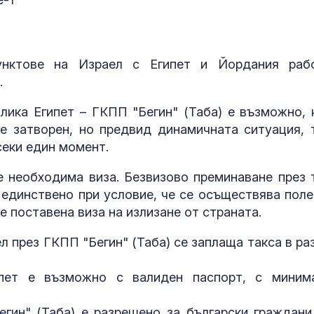
пунктове на Израел с Египет и Йордания раб
.
лика Египет – ГКПП "Бегин" (Таба) е възможно, 
е затворен, но предвид динамичната ситуация, 
секи един момент.
е необходима виза. Безвизово преминаване през 
единствено при условие, че се осъществява поле
поставена виза на излизане от страната.
л през ГКПП "Бегин" (Таба) се заплаща такса в ра
ипет е възможно с валиден паспорт, с миним
гин" (Таба) е разрешено за български граждани