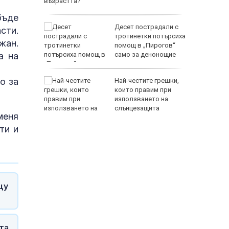
бъде
ще на
Десет пострадали с
сти.
ума по
тротинетки потърсиха
жан.
помощ в „Пирогов“
а на
само за денонощие
о за
 Лепенки
Най-честите грешки,
ти и
които правим при
използването на
стове"
слънцезащита
меня
ти и
щу
та