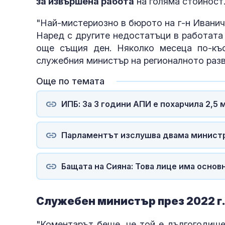
за извършена работа
на голяма стойност
"Най-мистериозно в бюрото на г-н Иванич
Наред с другите недостатъци в работата
още същия ден. Няколко месеца по-къ
служебния министър на регионалното разв
Още по темата
ИПБ: За 3 години АПИ е похарчила 2,5 
Парламентът изслушва двама министр
Бащата на Сияна: Това лице има основ
Служебен министър през 2022 г
"Коментарът беше, че той е дългогодише