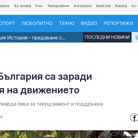
ialoto
Az-jenata
Puls
Teenproblem
Automedia
Imoti.net
Rabota
Az-
СПОРТ
ЛЮБОПИТНО
ТЕХНО
ВИДЕО
РЕПОРТАЖИ
я История – предаване с...
ПОСЛЕДНИ НОВИНИ
България са заради
я на движението
илиарда лева за текущ ремонт и поддръжка
ва