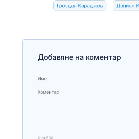
Гроздан Караджов
Даниел И
Добавяне на коментар
0
от 500