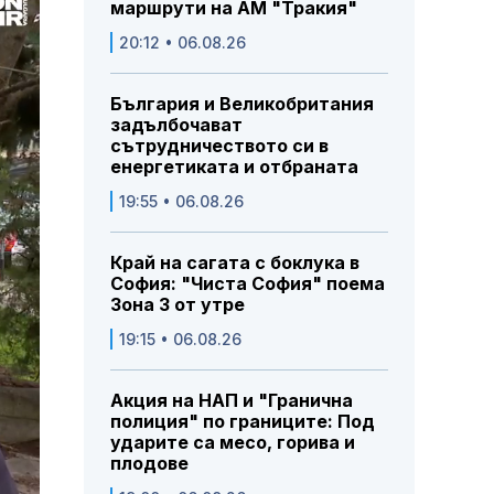
маршрути на АМ "Тракия"
20:12 • 06.08.26
България и Великобритания
задълбочават
сътрудничеството си в
енергетиката и отбраната
19:55 • 06.08.26
Край на сагата с боклука в
София: "Чиста София" поема
Зона 3 от утре
19:15 • 06.08.26
Акция на НАП и "Гранична
полиция" по границите: Под
ударите са месо, горива и
плодове