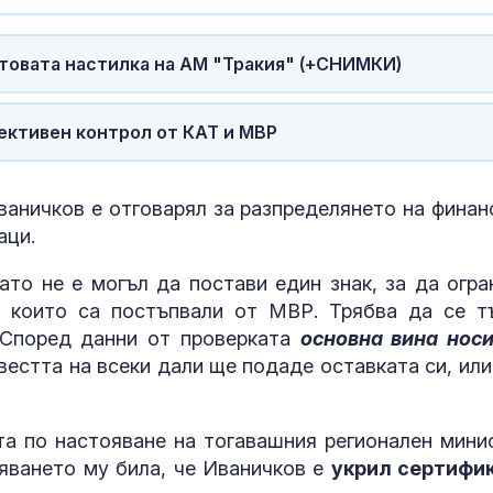
Икономист:
Как да избер
Демографската ни
протеинов ше
криза се превръща
какво трябва
лтовата настилка на АМ "Тракия" (+СНИМКИ)
във фискална
внимаваме?
11 знака, че една жена
Психология з
ективен контрол от КАТ и МВР
не е щастлива
родители: Ре
чувството за
предвидимос
ваничков е отговарял за разпределянето на финан
аци.
Близки на убития
Защо рискът 
Георги Кузев:
исхемичен ин
Версиите за
повишава в
като не е могъл да постави един знак, за да огра
педофилия са
горещините?
и, които са постъпвали от МВР. Трябва да се т
. Според данни от проверката
основна вина носи
вестта на всеки дали ще подаде оставката си, или 
ста по настояване на тогавашния регионален мини
яването му била, че Иваничков е
укрил сертифи