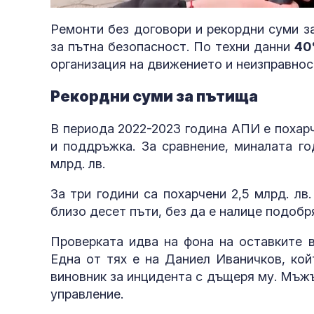
26.74%
Ремонти без договори и рекордни суми з
за пътна безопасност. По техни данни
40
организация на движението и неизправнос
Рекордни суми за пътища
В периода 2022-2023 година АПИ е похар
и поддръжка. За сравнение, миналата го
млрд. лв.
За три години са похарчени 2,5 млрд. лв
близо десет пъти, без да е налице подобр
Проверката идва на фона на оставките в
Една от тях е на Даниел Иваничков, кой
виновник за инцидента с дъщеря му. Мъжъ
управление.