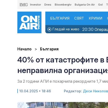
Investor
Dnes
Bloombergtv
Bulgaria On Air
Gol
T
БЪЛГАРИЯ
СВЯТ
КРИМИ
20:30
Гледай на живо
Операци
Начало
България
40% от катастрофите в 
неправилна организаци
За 2 години АПИ е похарчила рекордните 1,7 м
10.04.2025 • 18:46
Редактор:
Деси Николо