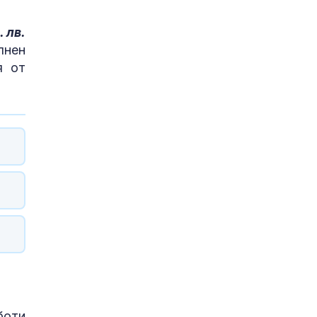
 лв.
лнен
я от
боти