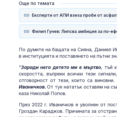
Още по темата
Експерти от АПИ взеха проби от асфа
Филип Гунев: Липсва амбиция за по-еф
По думите на бащата на Сияна, Даниел И
в институцията и поставянето на пътни зн
"
Заради него детето ми е мъртво
, тъй 
скоростта, въпреки всички тези сигнал
недопустими
отговорност от тези, които са виновни
Иваничков.
От тук нататък оставям на съ
каза Николай Попов.
През 2022 г. Иваничков е уволнен от по
Гроздан Караджов. Причината за отстран