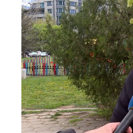
Loaded
:
Unmute