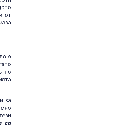
щото
и от
каза
во е
гато
ътно
смята
и за
имно
тези
а са