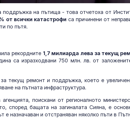
а поддръжка на пътища - това отчетоха от Инсти
% от всички катастрофи
са причинени от неправ
ти по пътя.
чила рекордните
1,7 милиарда лева за текущ ре
дина са изразходвани 750 млн. лв. от заложените
. за текущ ремонт и поддръжка, което е увеличен
яване на пътната инфраструктура.
 агенцията, поискани от регионалното министерс
"Краля на дюнера"
Можем ли да
плати 3 млн. евро за
до 146 години,
то, според бащата на загиналата Сияна, е основ
сватбата на сина си в
повече?
т е назначаван и отстраняван няколко пъти в Път
Италия