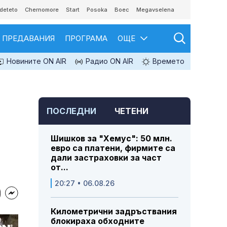
deteto
Chernomore
Start
Posoka
Boec
Megavselena
ПРЕДАВАНИЯ
ПРОГРАМА
ОЩЕ
Новините ON AIR
Радио ON AIR
Времето
ПОСЛЕДНИ
ЧЕТЕНИ
Шишков за "Хемус": 50 млн.
евро са платени, фирмите са
дали застраховки за част
от...
20:27 • 06.08.26
Километрични задръствания
блокираха обходните