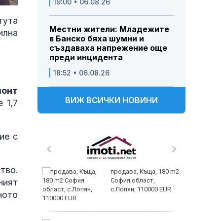
19:00 • 06.08.26
тута
Местни жители: Младежите
илна
в Банско бяха шумни и
създаваха напрежение още
преди инцидента
18:52 • 06.08.26
монт
ВИЖ ВСИЧКИ НОВИНИ
 1,7
ие с
тво.
 живеем
продава, Къща, 180 m2
 а и
София област,
ният
с.Лопян, 110000 EUR
ното
заболяв