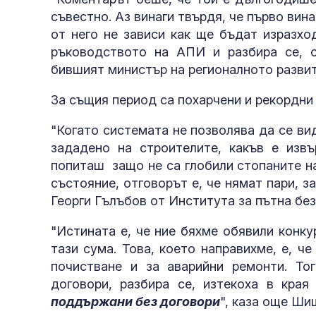
съвестно. Аз винаги твърдя, че първо вин
от него не зависи как ще бъдат изразхо
ръководството на АПИ и разбира се, о
бившият министър на регионалното разви
За същия период са похарчени и рекордни
"Когато системата не позволява да се ви
зададено на строителите, какъв е извъ
попиташ защо не са глобили стопаните н
състояние, отговорът е, че нямат пари, за
Георги Гълъбов от Института за пътна бе
"Истината е, че ние бяхме обявили конк
тази сума. Това, което направихме, е, ч
почистване и за аварийни ремонти. То
договори, разбира се, изтекоха в края
поддържани без договори
", каза още Ши