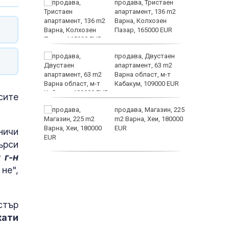
ем
продава, Тристаен
йк и за
апартамент, 136 m2
 да
Варна, Колхозен
Пазар, 165000 EUR
пеперуд
а
продава, Двустаен
жимът и
апартамент, 63 m2
Варна област, м-т
т
Кабакум, 109000 EUR
сите
от
продава, Магазин, 225
султ се
m2 Варна, Хеи, 180000
EUR
ничи
ърси
 г-н
продава, Офис, 141 m2
не",
Варна, Бриз, 112000
EUR
стър
кати