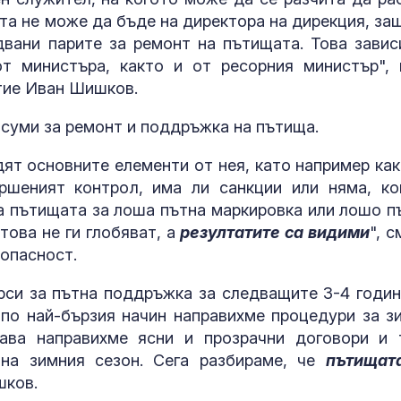
ата не може да бъде на директора на дирекция, за
двани парите за ремонт на пътищата. Това завис
т министъра, както и от ресорния министър", 
тие Иван Шишков.
 суми за ремонт и поддръжка на пътища.
дят основните елементи от нея, като например как
ршеният контрол, има ли санкции или няма, ко
а пътищата за лоша пътна маркировка или лошо п
това не ги глобяват, а
резултатите са видими
", 
зопасност.
урси за пътна поддръжка за следващите 3-4 годин
е по най-бързия начин направихме процедури за з
гава направихме ясни и прозрачни договори и 
 на зимния сезон. Сега разбираме, че
пътищат
шков.