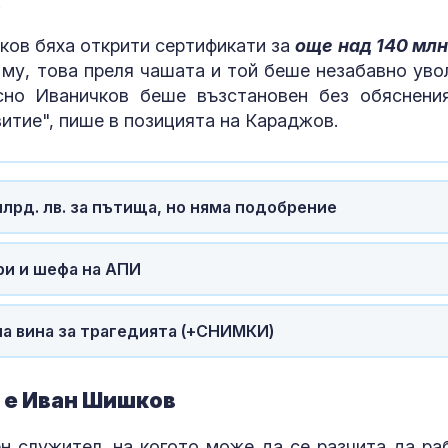
.
ков бяха открити сертификати за
още над 140 млн.
 му, това преля чашата и той беше незабавно уво
сно Иваничков беше възстановен без обяснени
итие", пише в позицията на Караджов.
млрд. лв. за пътища, но няма подобрение
и и шефа на АПИ
на вина за трагедията (+СНИМКИ)
. е Иван Шишков
н служител, на когото може да се разчита да ра