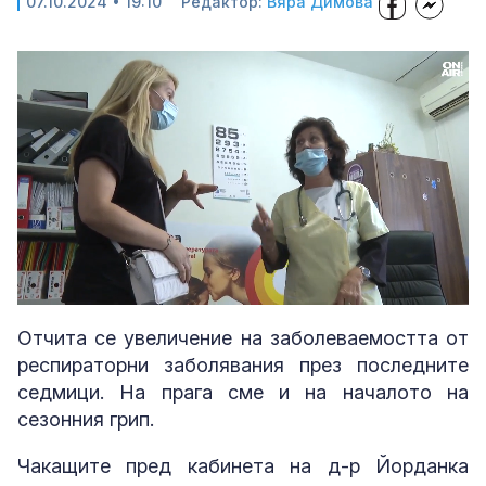
07.10.2024 • 19:10
Редактор:
Вяра Димова
Loaded
:
Unmute
51.23%
Отчита се увеличение на заболеваемостта от
респираторни заболявания през последните
седмици. На прага сме и на началото на
сезонния грип.
Чакащите пред кабинета на д-р Йорданка