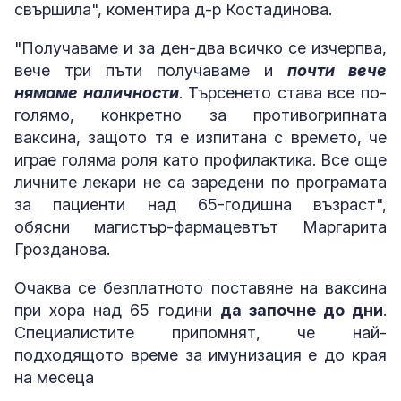
свършила", коментира д-р Костадинова.
"Получаваме и за ден-два всичко се изчерпва,
вече три пъти получаваме и
почти вече
нямаме наличности
. Търсенето става все по-
голямо, конкретно за противогрипната
ваксина, защото тя е изпитана с времето, че
играе голяма роля като профилактика. Все още
личните лекари не са заредени по програмата
за пациенти над 65-годишна възраст",
обясни магистър-фармацевтът Маргарита
Грозданова.
Очаква се безплатното поставяне на ваксина
при хора над 65 години
да започне до дни
.
Специалистите припомнят, че най-
подходящото време за имунизация е до края
на месеца