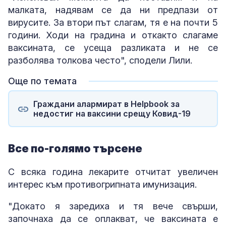
малката, надявам се да ни предпази от
вирусите. За втори път слагам, тя е на почти 5
години. Ходи на градина и откакто слагаме
ваксината, се усеща разликата и не се
разболява толкова често", сподели Лили.
Още по темата
Граждани алармират в Helpbook за
недостиг на ваксини срещу Ковид-19
Все по-голямо търсене
С всяка година лекарите отчитат увеличен
интерес към противогрипната имунизация.
"Докато я заредиха и тя вече свърши,
започнаха да се оплакват, че ваксината е