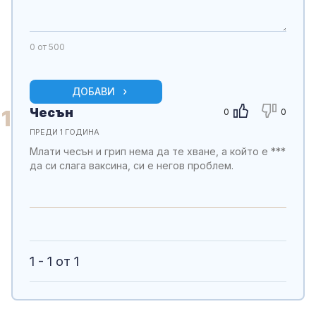
0
от 500
ДОБАВИ
Чесън
1
0
0
ПРЕДИ 1 ГОДИНА
Млати чесън и грип нема да те хване, а който е ***
да си слага ваксина, си е негов проблем.
1 - 1 от 1