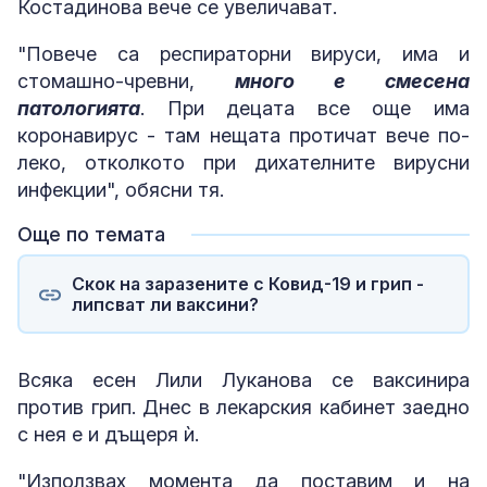
Костадинова вече се увеличават.
"Повече са респираторни вируси, има и
стомашно-чревни,
много е смесена
патологията
. При децата все още има
коронавирус - там нещата протичат вече по-
леко, отколкото при дихателните вирусни
инфекции", обясни тя.
Още по темата
Скок на заразените с Ковид-19 и грип -
липсват ли ваксини?
Всяка есен Лили Луканова се ваксинира
против грип. Днес в лекарския кабинет заедно
с нея е и дъщеря ѝ.
"Използвах момента да поставим и на