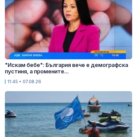
"Искам бебе": България вече е демографска
пустиня, а промените...
11:45 • 07.08.26