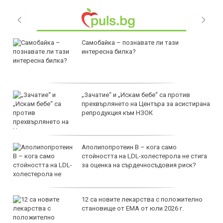
Самобайка – познавате ли тази
интересна билка?
„Зачатие“ и „Искам бебе“ са против
прехвърлянето на Центъра за асистирана
репродукция към НЗОК
Аполипопротеин B – кога само
стойността на LDL-холестерола не стига
за оценка на сърдечносъдовия риск?
12 са новите лекарства с положително
становище от ЕМА от юли 2026 г.