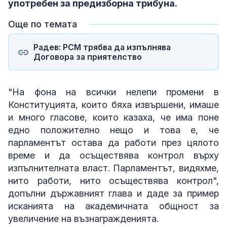
употребен за предизборна трибуна.
Още по темата
Радев: РСМ трябва да изпълнява
Договора за приятелство
"На фона на всички нелепи промени в
Конституцията, които бяха извършени, имаше
и много гласове, които казаха, че има поне
едно положително нещо и това е, че
парламентът остава да работи през цялото
време и да осъществява контрол върху
изпълнителната власт. Парламентът, видяхме,
нито работи, нито осъществява контрол",
допълни държавният глава и даде за пример
исканията на академичната общност за
увеличение на възнагражденията.