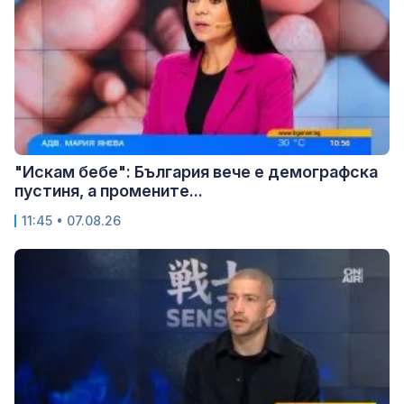
"Искам бебе": България вече е демографска
пустиня, а промените...
11:45 • 07.08.26