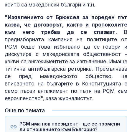
които са македонски българи и т.н.
"Изявлението от Брюксел за пореден път
казва, че договорът, както и протоколите
към него трябва да се спазват.
В
предизборната кампания на политиците от
РСМ беше това избягвано да се говори и
дискутира с македонската общественост -
какви са ангажиментите за изпълнение. Имаше
типична антибългарска реторика. Премълчава
се пред македонското общество, че
вписването на българите в Конституцията е
само първи ангажимент по пътя на РСМ към
еврочленство", каза журналистът.
Още по темата
РСМ има нов президент - ще се промени
ли отношението към България?