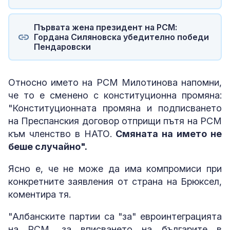
Първата жена президент на РСМ:
Гордана Силяновска убедително победи
Пендаровски
Относно името на РСМ Милотинова напомни,
че то е сменено с конституционна промяна:
"Конституционната промяна и подписването
на Преспанския договор отприщи пътя на РСМ
към членство в НАТО.
Смяната на името не
беше случайно".
Ясно е, че не може да има компромиси при
конкретните заявления от страна на Брюксел,
коментира тя.
"Албанските партии са "за" евроинтеграцията
на РСМ, за вписването на българите в