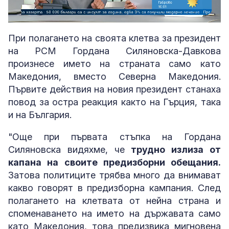
Loaded
:
Unmute
5.91%
При полагането на своята клетва за президент
на РСМ Гордана Силяновска-Давкова
произнесе името на страната само като
Македония, вместо Северна Македония.
Първите действия на новия президент станаха
повод за остра реакция както на Гърция, така
и на България.
"Още при първата стъпка на Гордана
Силяновска видяхме, че
трудно излиза от
капана на своите предизборни обещания.
Затова политиците трябва много да внимават
какво говорят в предизборна кампания. След
полагането на клетвата от нейна страна и
споменаването на името на държавата само
като Македония, това предизвика мигновена