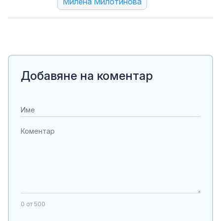
Милена Милотинова
Добавяне на коментар
0
от 500