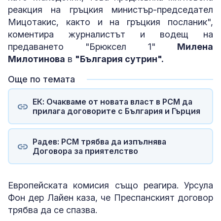
реакция на гръцкия министър-председател
Мицотакис, както и на гръцкия посланик",
коментира журналистът и водещ на
предаването "Брюксел 1"
Милена
Милотинова
в
"България сутрин".
Още по темата
ЕК: Очакваме от новата власт в РСМ да
прилага договорите с България и Гърция
Радев: РСМ трябва да изпълнява
Договора за приятелство
Европейската комисия също реагира. Урсула
Фон дер Лайен каза, че Преспанският договор
трябва да се спазва.