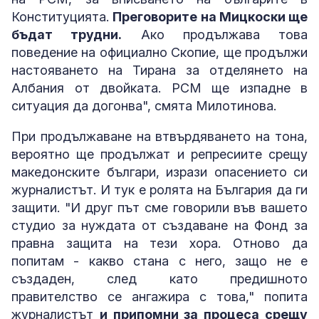
Конституцията.
Преговорите на Мицкоски ще
бъдат трудни.
Ако продължава това
поведение на официално Скопие, ще продължи
настояването на Тирана за отделянето на
Албания от двойката. РСМ ще изпадне в
ситуация да догонва", смята Милотинова.
При продължаване на втвърдяването на тона,
вероятно ще продължат и репресиите срещу
македонските българи, изрази опасението си
журналистът. И тук е ролята на България да ги
защити. "И друг път сме говорили във вашето
студио за нуждата от създаване на Фонд за
правна защита на тези хора. Отново да
попитам - какво стана с него, защо не е
създаден, след като предишното
правителство се ангажира с това," попита
журналистът
и припомни за процеса срещу