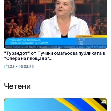
"Турандот" от Пучини омагьосва публиката в
"Опера на площада"...
11:38 • 06.08.26
Четени