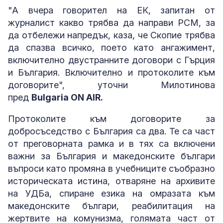
"А вчера говорител на ЕК, запитан от
журналист какво трябва да направи РСМ, за
да отбележи напредък, каза, че Скопие трябва
да спазва всичко, поето като ангажимент,
включително двустранните договори с Гърция
и България. Включително и протоколите към
договорите", уточни Милотинова
пред
Bulgaria ON AIR.
Протоколите към договорите за
добросъседство с България са два. Те са част
от преговорната рамка и в тях са включени
важни за България и македонските българи
въпроси като промяна в учебниците съобразно
историческата истина, отваряне на архивите
на УДБа, спиране езика на омразата към
македонските българи, реабилитация на
жертвите на комунизма, голямата част от