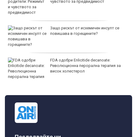
чувството за предвидимост
Защо рискът от исхемичен инсулт се
повишава в горещините?
FDA одобри Еnlicitide decanoate:
Революционна перорална терапия за
висок холестерол
Последвайте ни...