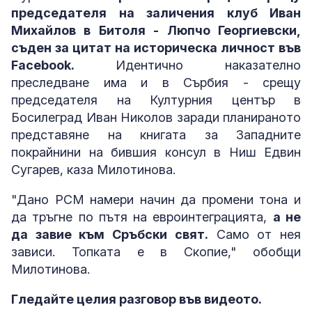
председателя на заличения клуб Иван
Михайлов в Битоля - Люпчо Георгиевски,
съден за цитат на историческа личност във
Facebook.
Идентично наказателно
преследване има и в Сърбия - срещу
председателя на Културния център в
Босилеград Иван Николов заради планираното
представяне на книгата за Западните
покрайнини на бившия консул в Ниш Едвин
Сугарев, каза Милотинова.
"Дано РСМ намери начин да промени тона и
да тръгне по пътя на евроинтеграцията,
а не
да завие към Сръбски свят.
Само от нея
зависи. Топката е в Скопие," обобщи
Милотинова.
Гледайте целия разговор във видеото.