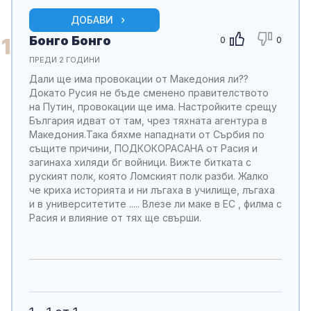
ДОБАВИ
Бонго Бонго
1
0
0
ПРЕДИ 2 ГОДИНИ
Дали ще има провокации от Македония ли??
Докато Русия не бъде сменено правителството
на Путин, провокации ще има. Настройките срещу
България идват от там, чрез тяхната агентура в
Македония.Така бяхме нападнати от Сърбия по
същите причини, ПОДКОКОРАСАНА от Расия и
загинаха хиляди бг войници. Вижте битката с
руският полк, която Ломският полк разби. Жалко
че криха историята и ни лъгаха в училище, лъгаха
и в университетите ..... Влезе ли маке в ЕС , филма с
Расия и влияние от тях ще свърши.