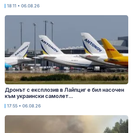
18:11 • 06.08.26
Дронът с експлозив в Лайпциг е бил насочен
към украински самолет...
17:55 • 06.08.26