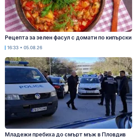
Рецепта за зелен фасул с домати по кипърски
16:33 • 05.08.26
Младежи пребиха до смърт мъж в Пловдив