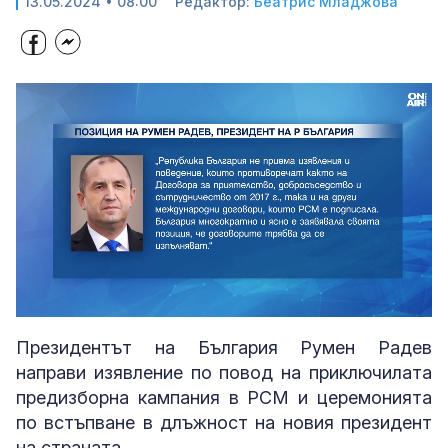
13.05.2024 • 08:00
Редактор:
Беатрис Младжова
Loaded
:
Unmute
54.50%
Президентът на България Румен Радев
направи изявление по повод на приключилата
предизборна кампания в РСМ и церемонията
по встъпване в длъжност на новия президент
на страната.