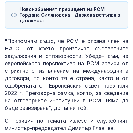
Новоизбраният президент на РСМ
Гордана Силяновска - Давкова встъпва в
длъжност
"Припомням също, че РСМ е страна член на
НАТО, от което произтичат съответните
задължения и отговорности. Убеден съм, че
европейската перспектива на РСМ зависи от
стриктното изпълнение на международните
договори, по които тя е страна, както и от
одобрената от Европейския съвет през юли
2022 г. Преговорна рамка, която, за сведение
на отговорните институции в РСМ, няма да
бъде ревизирана", допълни той.
С позиция по темата излезе и служебният
министър-председател Димитър Главчев.