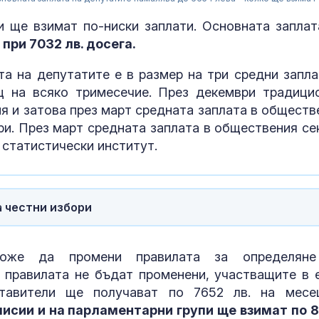
 ще взимат по-ниски заплати. Основната заплат
 при 7032 лв. досега.
та на депутатите е в размер на три средни запла
ц на всяко тримесечие. През декември традици
я и затова през март средната заплата в обществ
ри. През март средната заплата в обществения се
я статистически институт.
а честни избори
Как християн
църквата нап
Европа богат
може да промени правилата за определян
 правилата не бъдат променени, участващите в 
ставители ще получават по 7652 лв. на месе
Захарова: Ми
исии и на парламентарни групи ще взимат по 
на Запада мо