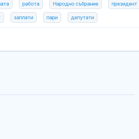
лата
работа
Народно събрание
президент
т
заплати
пари
депутати