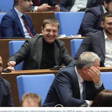
новната заплата на депутатите намалява до 6654 лева - колко ще взима 