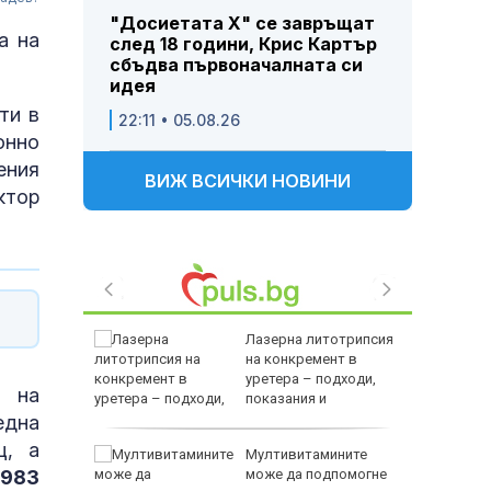
"Досиетата Х" се завръщат
а на
след 18 години, Крис Картър
сбъдва първоначалната си
идея
ти в
22:11 • 05.08.26
онно
ения
ВИЖ ВСИЧКИ НОВИНИ
ктор
ството и
Лазерна литотрипсия
равиха
на конкремент в
а
уретера – подходи,
е на
показания и
противопоказания
една
ц, а
лиардите
Мултивитамините
8983
жеха да
може да подпомогне