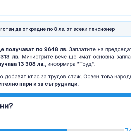
превърнат Ук
Дубай
Учени: Речта 
може да пре
готви да открадне по 8 лв. от всеки пенсионер
тревожност 
депресия
е получават по 9648 лв
. Заплатите на председа
Ретроградния
313 лв.
Министрите вече ще имат основна запла
ще направи ж
по-лесен за 5
учава 13 308 лв.,
информира "Труд".
о добавят клас за трудов стаж. Освен това народ
телно пари и за сътрудници.
юни?
7