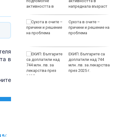
райна в
активността в
напреднала възраст
на децата
Сухота в очите –
дскаже
причини и решение на
и
проблема
теля
т Хирон
ЕКИП: Българите са
та в
ивотът
доплатили над 744
 зодии
млн. лв. за лекарства
през 2025 г.
118000 
ните
4%