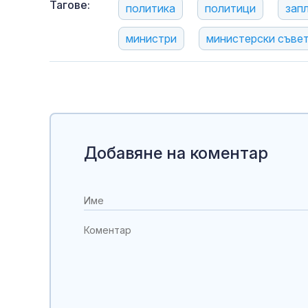
Тагове:
политика
политици
зап
министри
министерски съве
Добавяне на коментар