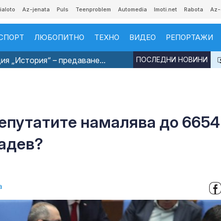
ialoto
Az-jenata
Puls
Teenproblem
Automedia
Imoti.net
Rabota
Az-
СПОРТ
ЛЮБОПИТНО
ТЕХНО
ВИДЕО
РЕПОРТАЖИ
я „История“ – предаване...
ПОСЛЕДНИ НОВИНИ
депутатите намалява до 6654
Радев?
а