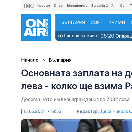
Investor
Dnes
Bloombergtv
Bulgaria On Air
Gol
T
БЪЛГАРИЯ
СВЯТ
КРИМИ
05:20
Гледай на живо
Операци
Начало
България
Основната заплата на 
лева - колко ще взима 
Досегашното им възнаграждения бе 7032 лева
15.05.2024 • 19:55
Редактор:
Деси Николов