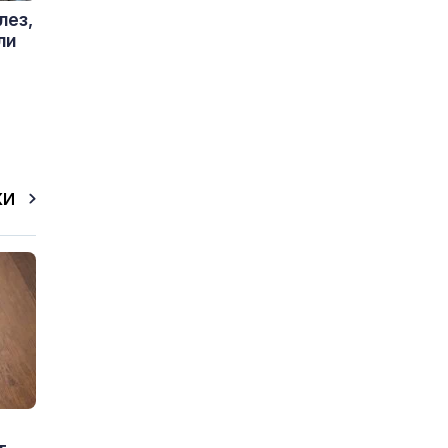
лез,
ли
КИ