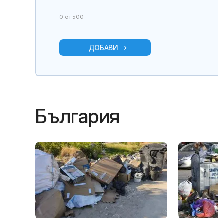
0
от 500
ДОБАВИ
България