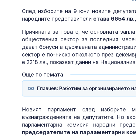
След изборите на 9 юни новите депутати
народните представители
става 6654 лв.,
Причината за това е, че основната запла
обществения сектор за последния месе
дават бонуси в държавната администраци
сектор е по-ниска отколкото през декемв
е 2218 лв., показват данни на Национални
Още по темата
Главчев: Работим за организирането н
Новият парламент след изборите 
възнагражденията на депутатите. Но ако
парламентарна комисия народни пред
председателите на парламентарни ком