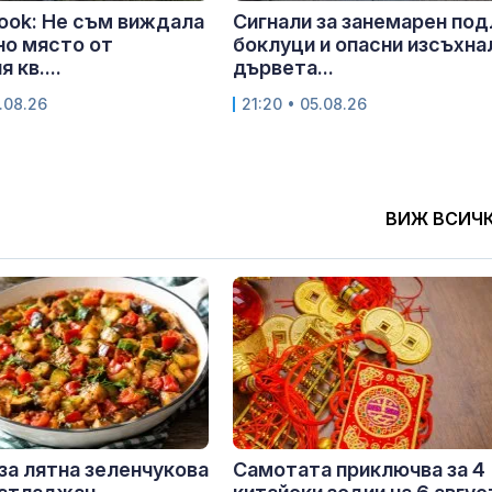
ook: Не съм виждала
Сигнали за занемарен под
но място от
боклуци и опасни изсъхна
 кв....
дървета...
.08.26
21:20 • 05.08.26
ВИЖ ВСИЧ
за лятна зеленчукова
Самотата приключва за 4