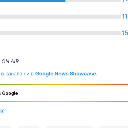
1
1
 ON AIR
 в канала ни в
Google News Showcase.
 Google
УК