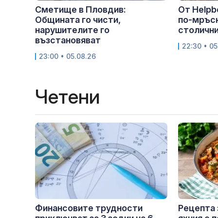
Сметище в Пловдив:
От Helpb
Общината го чисти,
по-мръс
нарушителите го
столичния
възстановяват
22:30 • 05
23:00 • 05.08.26
Четени
Финансовите трудности
Рецепта 