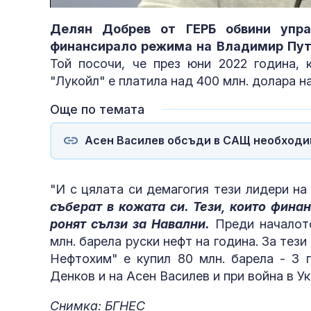
71.57%
Делян Добрев от ГЕРБ обвини упра
финансирало режима на Владимир Пу
Той посочи, че през юни 2022 година, 
"Лукойл" е платила над 400 млн. долара н
Още по темата
Асен Василев обсъди в САЩ необходим
"И с цялата си демагогия тези лидери на
съберат в кожата си. Тези, които финан
ронят сълзи за Навални.
Преди началото
млн. барела руски нефт на година. За тези
Нефтохим" е купил 80 млн. барела - 3 
Денков и на Асен Василев и при война в У
Снимка: БГНЕС