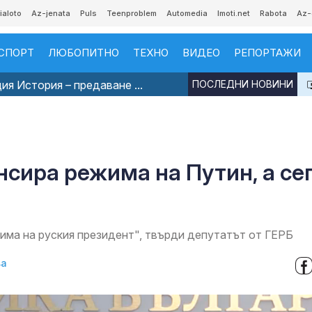
ialoto
Az-jenata
Puls
Teenproblem
Automedia
Imoti.net
Rabota
Az-
СПОРТ
ЛЮБОПИТНО
ТЕХНО
ВИДЕО
РЕПОРТАЖИ
я История – предаване ...
ПОСЛЕДНИ НОВИНИ
сира режима на Путин, а се
жима на руския президент", твърди депутатът от ГЕРБ
ва