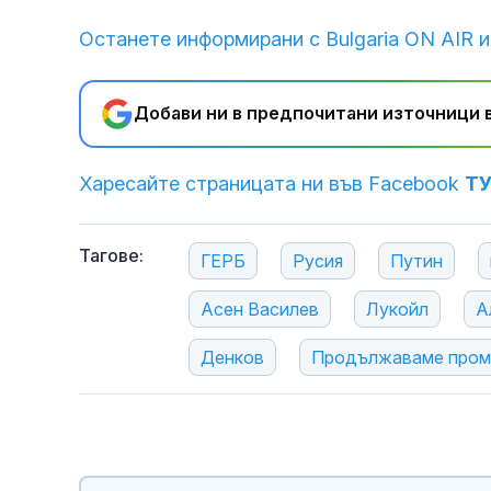
2014 г.
Останете информирани с Bulgaria ON AIR и
Добави ни в предпочитани източници в
фентанил
Харесайте страницата ни във Facebook
Т
Тагове:
ГЕРБ
Русия
Путин
Асен Василев
Лукойл
А
Денков
Продължаваме пром