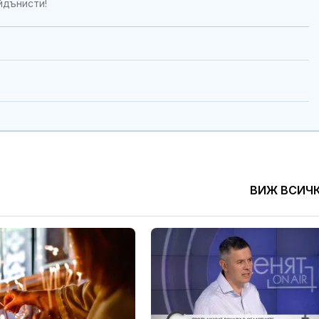
йдънисти!
ВИЖ ВСИЧ