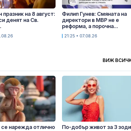
 празник на 8 август:
Филип Гунев: Смяната на
си денят на Св.
директори в МВР не е
.
реформа, а порочна...
.08.26
21:25 • 07.08.26
ВИЖ ВСИЧ
 се нарежда отлично
По-добър живот за 3 зоди