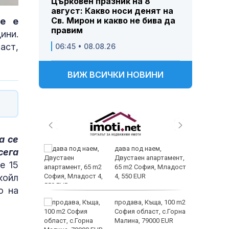
Църковен празник на 8
август: Какво носи денят на
Св. Мирон и какво не бива да
че е
правим
ини.
аст,
06:45 • 08.08.26
ВИЖ ВСИЧКИ НОВИНИ
а се
 и
дава под наем,
сега
 при
Двустаен апартамент,
е 15
акво
65 m2 София, Младост
койл
аят
4, 550 EUR
о на
 секс –
продава, Къща, 100 m2
се
София област, с.Горна
е?
Малина, 79000 EUR