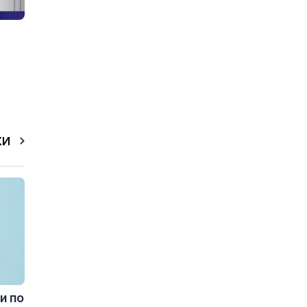
КИ
и по