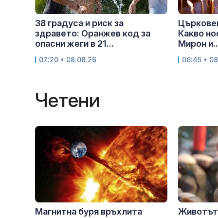
38 градуса и риск за
Църковен
здравето: Оранжев код за
Какво но
опасни жеги в 21...
Мирон и..
07:20 • 08.08.26
06:45 • 08
Четени
Магнитна буря връхлита
Животът