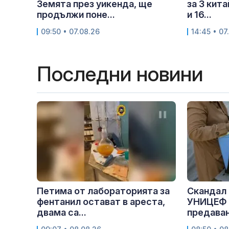
Земята през уикенда, ще
за 3 кит
продължи поне...
и 16...
09:50 • 07.08.26
14:45 • 07
Последни новини
Петима от лабораторията за
Скандал 
фентанил остават в ареста,
УНИЦЕФ 
двама са...
предаван