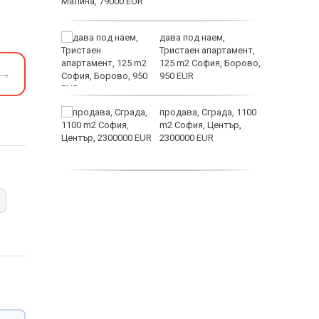
ината
дава под наем,
та са
Тристаен апартамент,
о
125 m2 София, Борово,
→
 първите
950 EUR
астерои
нят
продава, Сграда, 1100
предване
m2 София, Център,
?
2300000 EUR
дава под наем,
Двустаен апартамент,
55 m2 София, Младост
4, 650 EUR