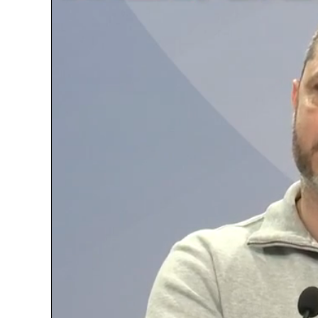
Loaded
:
Unmute