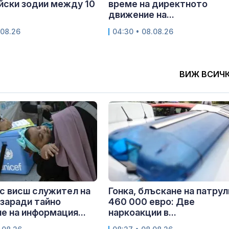
айски зодии между 10
време на директното
движение на...
.08.26
04:30 • 08.08.26
ВИЖ ВСИЧ
с висш служител на
Гонка, блъскане на патрул
заради тайно
460 000 евро: Две
е на информация...
наркоакции в...