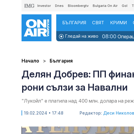
Investor
Dnes
Bloombergtv
Bulgaria On Air
Gol
T
БЪЛГАРИЯ
СВЯТ
КРИМИ
08:00
Гледай на живо
Операци
Начало
България
Делян Добрев: ПП финан
рони сълзи за Навални
"Лукойл" е платила над 400 млн. долара на ре
19.02.2024 • 17:48
Редактор:
Деси Николо