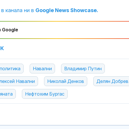
обир в Аахен през
 в канала ни в
Google News Showcase.
Съдът остави в ареста
Почти полов
петима от обвинените
бебета по све
за производство и
изключителн
 Google
разпространение на
кърмени през
шест месеца
След гонка с
Как се проме
УК
полицията: Задържаха
костите с на
мъж, у когото
на възрастта
намериха 460 000 евро
политика
Навални
Владимир Путин
лексей Навални
Николай Денков
Делян Добрев
яната
Нефтохим Бургас