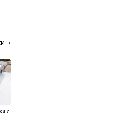
КИ
ки и