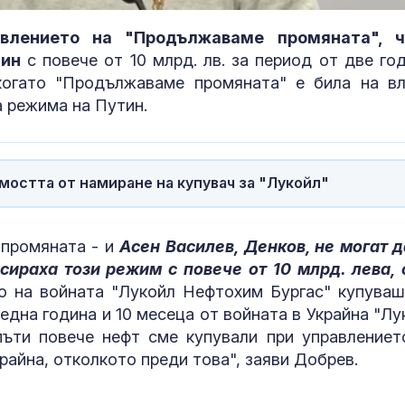
влението на "Продължаваме промяната", 
тин
с повече от 10 млрд. лв. за период от две год
когато "Продължаваме промяната" е била на вл
а режима на Путин.
остта от намиране на купувач за "Лукойл"
 промяната - и
Асен Василев, Денков, не могат д
Променят движението
Топлинен удар
сираха този режим с повече от 10 млрд. лева, 
на пет трамвая от
дехидратация
 на войната "Лукойл Нефтохим Бургас" купуваш
днес до 30 август
кърмачета: к
 една година и 10 месеца от войната в Украйна "Лу
трябва да зн
родителите
пъти повече нефт сме купували при управлениет
крайна, отколкото преди това", заяви Добрев.
Испания предаде на
Кървене след
Германия 70-годишен
трябва ли да 
заподозрян за банков
притеснявам