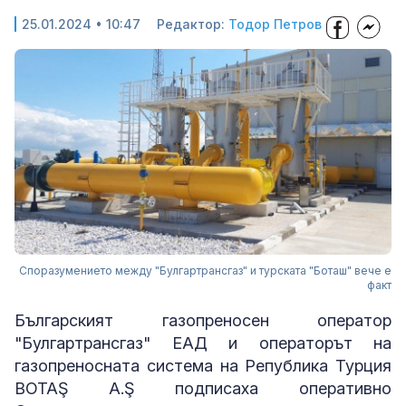
25.01.2024 • 10:47
Редактор:
Тодор Петров
Споразумението между "Булгартрансгаз" и турската "Боташ" вече е
факт
Българският газопреносен оператор
"Булгартрансгаз" ЕАД и операторът на
газопреносната система на Република Турция
BOTAŞ A.Ş подписаха оперативно