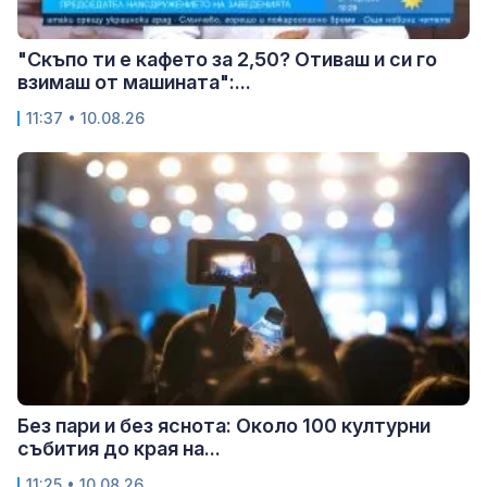
"Скъпо ти е кафето за 2,50? Отиваш и си го
взимаш от машината":...
11:37 • 10.08.26
Без пари и без яснота: Около 100 културни
събития до края на...
11:25 • 10.08.26