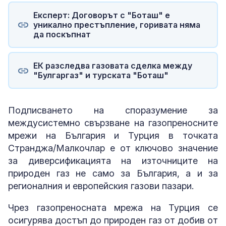
Експерт: Договорът с "Боташ" е
уникално престъпление, горивата няма
да поскъпнат
ЕК разследва газовата сделка между
"Булгаргаз" и турската "Боташ"
Подписването на споразумение за
междусистемно свързване на газопреносните
мрежи на България и Турция в точката
Странджа/Малкочлар е от ключово значение
за диверсификацията на източниците на
природен газ не само за България, а и за
регионалния и европейския газови пазари.
Чрез газопреносната мрежа на Турция се
осигурява достъп до природен газ от добив от