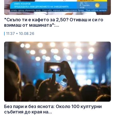
"Скъпо ти е кафето за 2,50? Отиваш и си го
взимаш от машината":...
11:37 • 10.08.26
Без пари и без яснота: Около 100 културни
събития до края на...