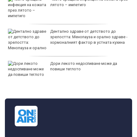
лятото – импетиго
Дентално здраве от детството до
зрелостта: Менопауза и орално здраве -
хормоналният фактор в устната кухина
Дори лекото недоспиване може да
повиши теглото