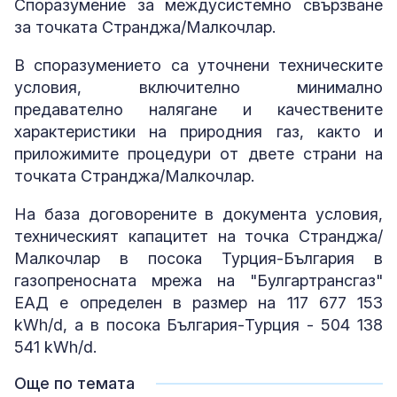
Споразумение за междусистемно свързване
за точката Странджа/Малкочлар.
В споразумението са уточнени техническите
условия, включително минимално
предавателно налягане и качествените
характеристики на природния газ, както и
приложимите процедури от двете страни на
точката Странджа/Малкочлар.
На база договорените в документа условия,
техническият капацитет на точка Странджа/
Малкочлар в посока Турция-България в
газопреносната мрежа на "Булгартрансгаз"
ЕАД е определен в размер на 117 677 153
kWh/d, а в посока България-Турция - 504 138
541 kWh/d.
Още по темата