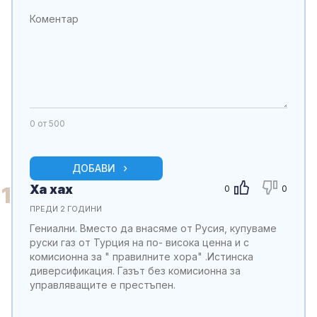
0
от 500
ДОБАВИ
Ха хах
1
0
0
ПРЕДИ 2 ГОДИНИ
Гениални. Вместо да внасяме от Русия, купуваме
руски газ от Турция на по- висока ценна и с
комисионна за " правилните хора" .Истинска
диверсификация. Газът без комисионна за
управляващите е престъпен.