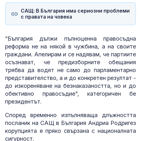
САЩ: В България има сериозни проблеми
с правата на човека
"България дължи пълноценна правосъдна
реформа не на някой в чужбина, а на своите
граждани. Апелирам и се надявам, че партиите
осъзнават, че предизборните обещания
трябва да водят не само до парламентарно
представителство, а и до конкретен резултат -
до изкореняване на безнаказаността, но и до
обективно правосъдие", категоричен бе
президентът.
Според временно изпълняваща длъжността
посланик на САЩ в България Андриа Родригез
корупцията е пряко свързана с националната
сигурност.