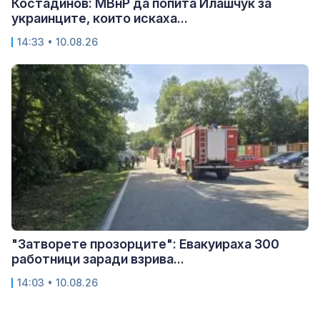
Костадинов: МВнР да попита Илашчук за
украинците, които искаха...
14:33 • 10.08.26
"Затворете прозорците": Евакуираха 300
работници заради взрива...
14:03 • 10.08.26