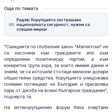
Още по темата
Радев: Корупцията застрашава
националната сигурност, нужни са
спешни мерки
"Санкциите по глобалния закон "Магнитски" не
са насочени към гражданите или към
определени политически партии, а към
конкретна група хора, за които имаме данни и
знаем, че са източили стотици милиони долари
обществени средства. Корупцията унищожава
големия потенциал на България и присвоява
пари от джоба на всеки български гражданин",
подчерта тя.
На антикорупционен форум бяха очертани