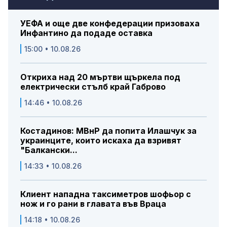
УЕФА и още две конфедерации призоваха
Инфантино да подаде оставка
15:00 • 10.08.26
Откриха над 20 мъртви щъркела под
електрически стълб край Габрово
14:46 • 10.08.26
Костадинов: МВнР да попита Илашчук за
украинците, които искаха да взривят
"Балкански...
14:33 • 10.08.26
Клиент нападна таксиметров шофьор с
нож и го рани в главата във Враца
14:18 • 10.08.26