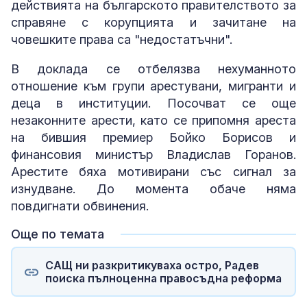
действията на българското правителството за
справяне с корупцията и зачитане на
човешките права са "недостатъчни".
В доклада се отбелязва нехуманното
отношение към групи арестувани, мигранти и
деца в институции. Посочват се още
незаконните арести, като се припомня ареста
на бившия премиер Бойко Борисов и
финансовия министър Владислав Горанов.
Арестите бяха мотивирани със сигнал за
изнудване. До момента обаче няма
повдигнати обвинения.
Още по темата
САЩ ни разкритикуваха остро, Радев
поиска пълноценна правосъдна реформа