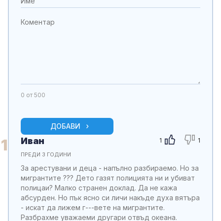
0
от 500
ДОБАВИ
Иван
1
1
1
ПРЕДИ 3 ГОДИНИ
За арестувани и деца - напълно разбираемо. Но за
мигрантите ??? Дето газят полицията ни и убиват
полицаи? Малко странен доклад. Да не кажа
абсурден. Но пък ясно си личи накъде духа вятъра
- искат да лижем г---вете на мигрантите.
Разбрахме уважаеми другари отвъд океана.