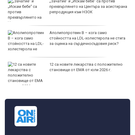
„Зачатие“ и „Искам бебе“ са против
прехвърлянето на Центъра за асистирана
репродукция към НЗОК
Аполипопротеин B – кога само
стойността на LDL-холестерола не стига
за оценка на сърдечносъдовия риск?
12 са новите лекарства с положително
становище от ЕМА от юли 2026 г.